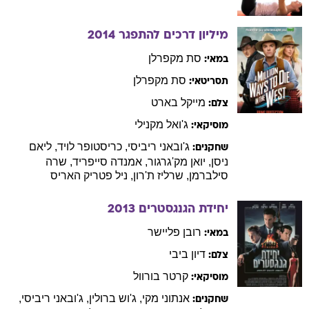
מיליון דרכים להתפגר
2014
סת
מקפרלן
במאי:
סת
מקפרלן
תסריטאי:
מייקל
בארט
צלם:
ג'ואל
מקנילי
מוסיקאי:
ג'ובאני
ריביסי
,
כריסטופר
לויד
,
ליאם
שחקנים:
ניסן
,
יואן
מק'גרגור
,
אמנדה
סייפריד
,
שרה
סילברמן
,
שרליז
ת'רון
,
ניל
פטריק האריס
יחידת הגנגסטרים
2013
רובן
פליישר
במאי:
דיון
ביבי
צלם:
קרטר
בורוול
מוסיקאי:
אנתוני
מקי
,
ג'וש
ברולין
,
ג'ובאני
ריביסי
,
שחקנים: