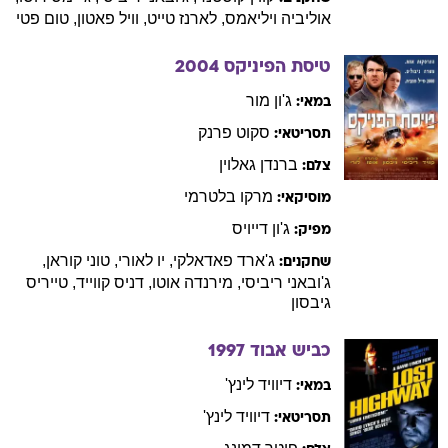
אוליביה
ויליאמס
,
לארנז
טייט
,
וויל
פאטון
,
טום
פטי
טיסת הפיניקס
2004
ג'ון
מור
במאי:
סקוט
פרנק
תסריטאי:
ברנדן
גאלוין
צלם:
מרקו
בלטרמי
מוסיקאי:
ג'ון
דייויס
מפיק:
ג'ארד
פאדאלקי
,
יו
לאורי
,
טוני
קוראן
,
שחקנים:
ג'ובאני
ריביסי
,
מירנדה
אוטו
,
דניס
קווייד
,
טייריס
גיבסון
כביש אבוד
1997
דיוויד
לינץ'
במאי:
דיוויד
לינץ'
תסריטאי: