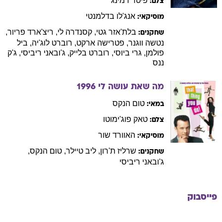
פיטר
דמינג
צלם:
אנג'לו
בדלמנטי
מוסיקאי:
בלת'אזר
גטי
,
קסנדרה
לי
,
ריצ'ארד
פריור
,
שחקנים:
נטשה
ווגנר
,
פטרישה
ארקט
,
רוברט
לוג'יה
,
ביל
פולמן
,
גרי
ביוסי
,
רוברט
בלייק
,
ג'ובאני
ריביסי
,
ג'ק
ננס
מה שאת עושה לי
1996
טום
הנקס
במאי:
טאק
פוג'ימוטו
צלם:
האוורד
שור
מוסיקאי:
שרליז
ת'רון
,
ליב
טיילר
,
טום
הנקס
,
שחקנים:
ג'ובאני
ריביסי
פייסבוק