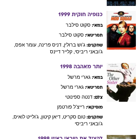
כנופיה חוקית
1999
סקוט
סילבר
במאי:
סקוט
סילבר
תסריטאי:
ג'וש
ברולין
,
דניס
פרינה
,
עומר
אפס
,
שחקנים:
ג'ובאני
ריביסי
,
קלייר
דיינס
יותר מאהבה
1998
גארי
מרשל
במאי:
גארי
מרשל
תסריטאי:
דנטה
ספינוטי
צלם:
רייצ'ל
פורטמן
מוסיקאי:
טום
סקריט
,
דיאן
קיטון
,
ג'ולייט
לואיס
,
שחקנים:
ג'ובאני
ריביסי
להציל את טוראי ראיין
1998