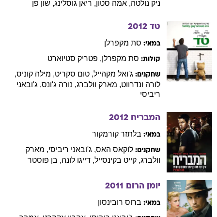
ניק
נולטה
,
אמה
סטון
,
ריאן
גוסלינג
,
שון
פן
טד
2012
סת
מקפרלן
במאי:
סת
מקפרלן
,
פטריק
סטיוארט
קולות:
ג'ואל
מקהייל
,
טום
סקריט
,
מילה
קוניס
,
שחקנים:
לורה
ונדרווט
,
מארק
וולברג
,
נורה
ג'ונס
,
ג'ובאני
ריביסי
המבריח
2012
בלתזר
קורמקור
במאי:
לוקאס
האס
,
ג'ובאני
ריביסי
,
מארק
שחקנים:
וולברג
,
קייט
בקינסייל
,
דייגו
לונה
,
בן
פוסטר
יומן הרום
2011
ברוס
רובינסון
במאי: