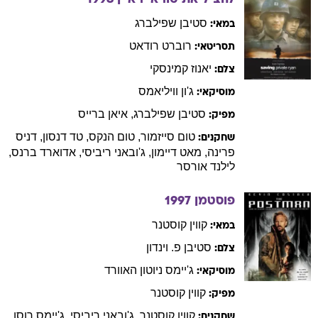
סטיבן
שפילברג
במאי:
רוברט
רודאט
תסריטאי:
יאנוז
קמינסקי
צלם:
ג'ון
וויליאמס
מוסיקאי:
סטיבן
שפילברג
,
איאן
ברייס
מפיק:
טום
סייזמור
,
טום
הנקס
,
טד
דנסון
,
דניס
שחקנים:
פרינה
,
מאט
דיימון
,
ג'ובאני
ריביסי
,
אדוארד
ברנס
,
לילנד
אורסר
פוסטמן
1997
קווין
קוסטנר
במאי:
סטיבן
פ. וינדון
צלם:
ג'יימס
ניוטון האוורד
מוסיקאי:
קווין
קוסטנר
מפיק:
קווין
קוסטנר
,
ג'ובאני
ריביסי
,
ג'יימס
רוסו
,
שחקנים: