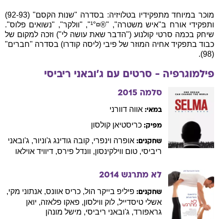
מוכר במיוחד מתפקידיו בטלויזיה: בסדרה "שנות הקסם" (92-93)
ותפקידי אורח ב"איש משטרה", "®¹°¤", "וולקר", "נשואים פלוס".
שיחק בכמה סרטי קולנוע ("הדבר שאת עושה לי") וזכה למקום של
כבוד בתפקיד אחיה המוזר של פיבי (ליסה קודרו) בסדרה "חברים"
(98).
פילמוגרפיה - סרטים עם
ג'ובאני
ריביסי
סלמה
2015
אווה
דוורני
במאי:
כריסטיאן
קולסון
מפיק:
אופרה
וינפרי
,
קובה
גודינג ג'וניור
,
ג'ובאני
שחקנים:
ריביסי
,
טום
ווילקינסון
,
וונדל
פירס
,
דיוויד
אוילאו
לא מתרגש
2014
פיליפ
בייקר הול
,
כריס
אוונס
,
אנתוני
מקי
,
שחקנים:
אשלי
טיסדייל
,
לוק
ווילסון
,
פאקו
פלאזה
,
יואן
גראפורד
,
ג'ובאני
ריביסי
,
מישל
מונהן