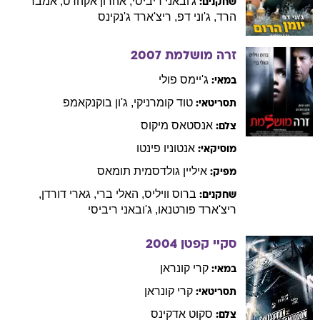
ג'ובאני
ריביסי
,
אהרון
אקהרט
,
אמבר
שחקנים:
הרד
,
ג'וני
דפ
,
ריצ'ארד
ג'נקינס
זרה מושלמת
2007
ג'יימס
פולי
במאי:
טוד
קומרניקי
,
ג'ון
בוקנקאמפ
תסריטאי:
אנסטאס
מיקוס
צלם:
אנטוניו
פינטו
מוסיקאי:
איליין
גולדסמית תומאס
מפיק:
ברוס
וויליס
,
האלי
ברי
,
גארי
דורדן
,
שחקנים:
ריצ'ארד
פורטנאו
,
ג'ובאני
ריביסי
סקיי קפטן
2004
קרי
קונראן
במאי:
קרי
קונראן
תסריטאי:
סקוט
אדקינס
צלם: