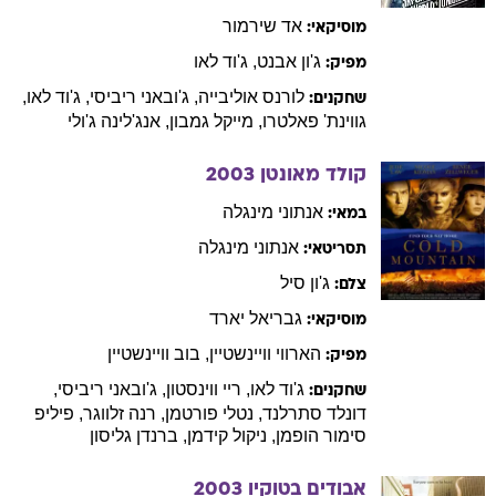
אד
שירמור
מוסיקאי:
ג'ון
אבנט
,
ג'וד
לאו
מפיק:
לורנס
אוליבייה
,
ג'ובאני
ריביסי
,
ג'וד
לאו
,
שחקנים:
גווינת'
פאלטרו
,
מייקל
גמבון
,
אנג'לינה
ג'ולי
קולד מאונטן
2003
אנתוני
מינגלה
במאי:
אנתוני
מינגלה
תסריטאי:
ג'ון
סיל
צלם:
גבריאל
יארד
מוסיקאי:
הארווי
וויינשטיין
,
בוב
וויינשטיין
מפיק:
ג'וד
לאו
,
ריי
ווינסטון
,
ג'ובאני
ריביסי
,
שחקנים:
דונלד
סתרלנד
,
נטלי
פורטמן
,
רנה
זלווגר
,
פיליפ
סימור הופמן
,
ניקול
קידמן
,
ברנדן
גליסון
אבודים בטוקיו
2003