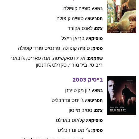
סופיה
קופולה
במאי:
סופיה
קופולה
תסריטאי:
לאנס
אקורד
צלם:
בריאן
רייצל
מוסיקאי:
סופיה
קופולה
,
פרנסיס
פורד קופולה
מפיק:
אקיקו
טאקשיטה
,
אנה
פאריס
,
ג'ובאני
שחקנים:
ריביסי
,
ביל
מוריי
,
סקרלט
ג'והנסון
בייסיק
2003
ג'ון
מק'טיירנן
במאי:
ג'יימס
ונדרבליט
תסריטאי:
סטיב
מייסון
צלם:
קלאוס
באדלט
מוסיקאי:
ג'יימס
ונדרבליט
מפיק: