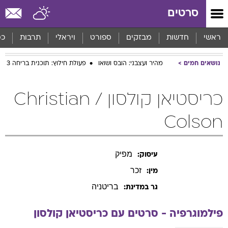
סרטים
ראשי
חדשות
מבזקים
ספורט
ויראלי
תרבות
כס
נושאים חמים
מהיר ועצבני: הובס ושואו
פעולת חילוץ: תוכנית בריחה 3
כריסטיאן קולסון / Christian
Colson
מפיק
עיסוק:
זכר
מין:
בריטניה
גר במדינת:
פילמוגרפיה - סרטים עם
כריסטיאן
קולסון