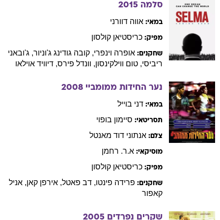
סלמה
2015
אווה
דוורני
במאי:
כריסטיאן
קולסון
מפיק:
אופרה
וינפרי
,
קובה
גודינג ג'וניור
,
ג'ובאני
שחקנים:
ריביסי
,
טום
ווילקינסון
,
וונדל
פירס
,
דיוויד
אוילאו
נער החידות ממומביי
2008
דני
בוייל
במאי:
סיימון
בופוי
תסריטאי:
אנתוני
דוד מאנטל
צלם:
א.ר.
רחמן
מוסיקאי:
כריסטיאן
קולסון
מפיק:
פרידה
פינטו
,
דב
פאטל
,
אירפן
קאן
,
אניל
שחקנים:
קאפור
שקרים נפרדים
2005