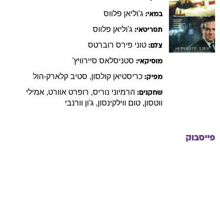
ג'וליאן
פלווס
במאי:
ג'וליאן
פלווס
תסריטאי:
טוני
פירס רוברטס
צלם:
סטניסלאס
סיירוויץ'
מוסיקאי:
כריסטיאן
קולסון
,
סטיב
קלארק-הול
מפיק:
הרמיוני
נוריס
,
רופרט
אוורט
,
אמילי
שחקנים:
ווטסון
,
טום
ווילקינסון
,
ג'ון
וורנבי
פייסבוק