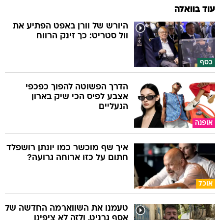
עוד בוואלה
היורש של וורן באפט הפתיע את
וול סטריט: כך זינק הרווח
כסף
הדרך הפשוטה להפוך כפכפי
אצבע לפיס הכי שיק בארון
הנעליים
אופנה
איך שף מוכשר כמו יונתן רושפלד
חתום על כזו ארוחה גרועה?
אוכל
טעמנו את השווארמה החדשה של
אסף גרניט, ולזה לא ציפינו