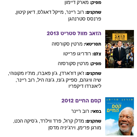
מארק
דיימון
מפיק:
רוב
ריינר
,
מייקל
דאגלס
,
דיאן
קיטון
,
שחקנים:
פרנסס
סטרנהגן
הזאב מוול סטריט
2013
מרטין
סקורסזה
תסריטאי:
רודריגו
פרייטו
צלם:
מרטין
סקורסזה
מפיק:
ז'אן
דוז'ארדן
,
ג'ון
פאברו
,
מת'יו
מקונוהי
,
שחקנים:
שיה
וויגהם
,
ספייק
ג'ונז
,
ג'ונה
היל
,
רוב
ריינר
,
ליאונרדו
דיקפריו
קסם החיים
2012
רוב
ריינר
במאי:
מדלן
קרול
,
פרד
ווילרד
,
ג'סיקה
הכט
,
שחקנים:
מורגן
פרימן
,
וירג'יניה
מדסן