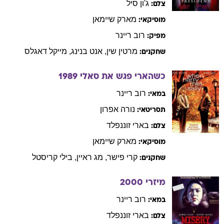
ג'ון
סיל
צלם:
מארק
שיימאן
מוסיקאי:
רוב
ריינר
מפיק:
מרטין
שין
,
אנט
בנינג
,
מייקל
דאגלס
שחקנים:
כשהארי פגש את סאלי
1989
רוב
ריינר
במאי:
נורה
אפרון
תסריטאי:
בארי
זוננפלד
צלם:
מארק
שיימאן
מוסיקאי:
קרי
פישר
,
מג
ראיין
,
בילי
קריסטל
שחקנים:
מיזרי
2000
רוב
ריינר
במאי:
בארי
זוננפלד
צלם: