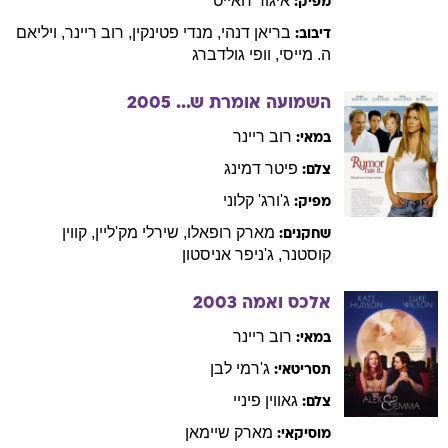
איגור
חאייט
מפיק:
בריאן
דנהי
,
מנדי
פטינקין
,
רוב
ריינר
,
ויליאם
דיבוב:
ה. מייסי
,
וופי
גולדברג
השמועה אומרת ש...
2005
רוב
ריינר
במאי:
פיטר
דמינג
צלם:
ג'ורג'
קלוני
מפיק:
מארק
רופאלו
,
שירלי
מק'ליין
,
קווין
שחקנים:
קוסטנר
,
ג'ניפר
אניסטון
אלכס ואמה
2003
רוב
ריינר
במאי:
ג'רמי
לבן
תסריטאי:
גאווין
פיניי
צלם:
מארק
שיימאן
מוסיקאי: