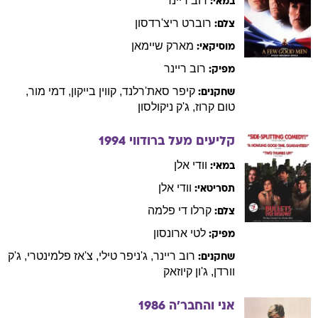
רוב
ריינר
במאי:
רוברט
ריצ'רדסון
צלם:
מארק
שיימאן
מוסיקאי:
רוב
ריינר
מפיק:
קיפר
סאת'רלנד
,
קווין
בייקון
,
דמי
מור
,
שחקנים:
טום
קרוז
,
ג'ק
ניקולסון
קליעים מעל ברודווי
1994
וודי
אלן
במאי:
וודי
אלן
תסריטאי:
קרלו
די פלמה
צלם:
לטי
ארונסון
מפיק:
רוב
ריינר
,
ג'ניפר
טילי
,
צ'אז
פלמינטרי
,
ג'ק
שחקנים:
וורדן
,
ג'ון
קיוזאק
אני והחבר'ה
1986