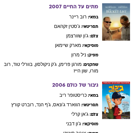
מתים על החיים
2007
רוב
ריינר
במאי:
ג'סטין
זקהאם
תסריטאי:
ג'ון
שוורצמן
צלם:
מארק
שיימאן
מוסיקאי:
ניל
מרון
מפיק:
מורגן
פרימן
,
ג'ק
ניקולסון
,
בוורלי
טוד
,
רוב
שחקנים:
מורו
,
שון
הייז
גיבור של כולם
2006
כריסטופר
ריב
במאי:
הווארד
ג'ונאס
,
ג'ף
הנד
,
רוברט
קורץ
תסריטאי:
ג'אן
קרלי
צלם:
ג'ון
דבני
מוסיקאי: