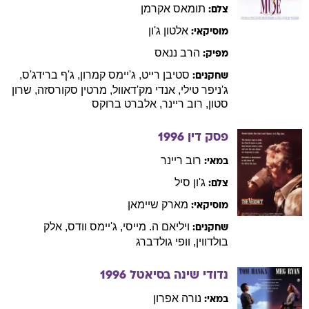
תומאס
אקרמן
צלם:
אלטון
ג'ון
מוסיקאי:
הרב
ננאס
מפיק:
סטיבן
רייט
,
ג'יימס
קמרון
,
ג'ף
ברידג'ס
,
שחקנים:
ג'ניפר
טילי
,
אנדי
מק'דאוול
,
מרטין
סקורסזה
,
שרון
סטון
,
רוב
ריינר
,
אלברט
ברוקס
פסק דין
1996
רוב
ריינר
במאי:
ג'ון
סיל
צלם:
מארק
שיימאן
מוסיקאי:
ויליאם
ה. מייסי
,
ג'יימס
וודס
,
אלק
שחקנים:
בולדווין
,
וופי
גולדברג
נדודי שינה בסיאטל
1996
נורה
אפרון
במאי: