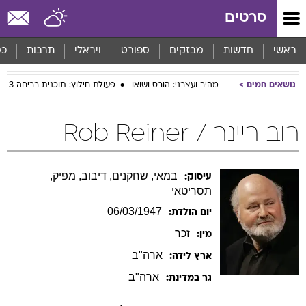
סרטים
ראשי
חדשות
מבזקים
ספורט
ויראלי
תרבות
כס
נושאים חמים
מהיר ועצבני: הובס ושואו
פעולת חילוץ: תוכנית בריחה 3
רוב ריינר / Rob Reiner
במאי, שחקנים, דיבוב, מפיק,
עיסוק:
תסריטאי
06/03/1947
יום הולדת:
זכר
מין:
ארה"ב
ארץ לידה:
ארה"ב
גר במדינת: