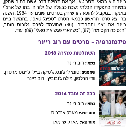
ריינר הוא במאי ותסריטאי, אך את תחילת דרכו עשה בתור שחקן,
במיוחד בתפקידו הבלתי נשכח כבעלה של גלוריה, בתו של ארצ"י
באנקר. במקביל להופעה זו שיחק בסרטים שונים עד 1984, השנה
בה יצא סרטו הראשון כבמאי הסרט "ספינל טאפ". בהמשך ביים
ריינר את "אני והחבר"ה" (86) שהועמד לפרס גלובוס הזהב,
"הנסיכה הקסומה" (87), "כשהארי פגש את סאלי" (89) ועוד.
פילמוגרפיה - סרטים עם
רוב
ריינר
השתלטות מהירה
2018
רוב
ריינר
במאי:
טומי
לי ג'ונס
,
ג'סיקה
בייל
,
ג'יימס
מרסדן
,
שחקנים:
וודי
הרלסון
,
מילה
ג'ובוביץ'
,
רוב
ריינר
ככה זה עובד
2014
רוב
ריינר
במאי:
מארק
אנדרוס
תסריטאי:
מארק
שיימאן
מוסיקאי: