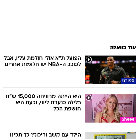
עוד בוואלה
הפועל ת"א אולי חולמת עליו, אבל
לכוכב ה-NBA יש חלומות אחרים
ספורט
היא הייתה מרוויחה 15,000 ש"ח
בלילה כנערת ליווי, וכעת היא
חושפת הכל
Sheee
הילד עם קשב וריכוז? כך תכינו