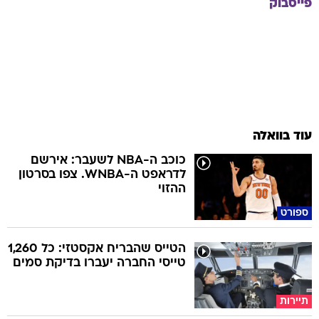
פייסבוק
עוד בוואלה
כוכב ה-NBA לשעבר: אירשם
לדראפט ה-WNBA. צפו בסרטון
ההזוי
ספורט
הטייס שהבריח אקסטזי: כל 1,260
טייסי החברה יעברו בדיקת סמים
תיירות