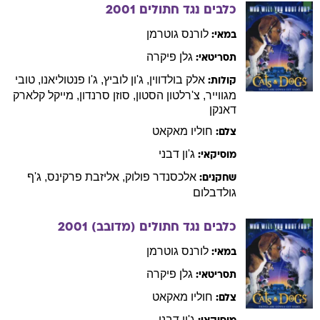
כלבים נגד חתולים
2001
לורנס
גוטרמן
במאי:
גלן
פיקרה
תסריטאי:
אלק
בולדווין
,
ג'ון
לוביץ
,
ג'ו
פנטוליאנו
,
טובי
קולות:
מגווייר
,
צ'רלטון
הסטון
,
סוזן
סרנדון
,
מייקל
קלארק
דאנקן
חוליו
מאקאט
צלם:
ג'ון
דבני
מוסיקאי:
אלכסנדר
פולוק
,
אליזבת
פרקינס
,
ג'ף
שחקנים:
גולדבלום
כלבים נגד חתולים (מדובב)
2001
לורנס
גוטרמן
במאי:
גלן
פיקרה
תסריטאי:
חוליו
מאקאט
צלם:
ג'ון
דבני