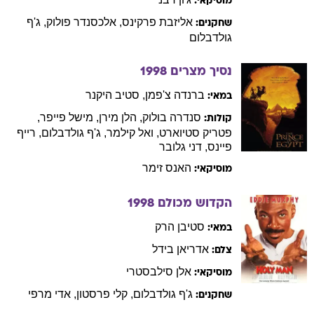
מוסיקאי:
אליזבת
פרקינס
,
אלכסנדר
פולוק
,
ג'ף
שחקנים:
גולדבלום
נסיך מצרים
1998
ברנדה
צ'פמן
,
סטיב
היקנר
במאי:
סנדרה
בולוק
,
הלן
מירן
,
מישל
פייפר
,
קולות:
פטריק
סטיוארט
,
ואל
קילמר
,
ג'ף
גולדבלום
,
רייף
פיינס
,
דני
גלובר
האנס
זימר
מוסיקאי:
הקדוש מכולם
1998
סטיבן
הרק
במאי:
אדריאן
בידל
צלם:
אלן
סילבסטרי
מוסיקאי:
ג'ף
גולדבלום
,
קלי
פרסטון
,
אדי
מרפי
שחקנים: