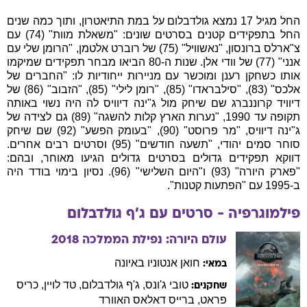
החל מגיל 17 נמצא גולדבלום על במת התיאטרון, ותוך כמה שנים
החל בתפקידים קטנים בסרטים שונים: "משאלת מוות" (74) עם
צ"ארלס ברונסון, "נאשוויל" (75) של רוברט אלטמן, "הרומן שלי עם
אנני" (77) של וודי אלן. שנות ה-80 הביאו מבחר תפקידים שמיקמו
אותו כשחקן רענן ומוכשר עם מניירות ייחודיות לו: "החברים של
אלכס" (83), "סילבראדו" (85), "רומן לילי" (85), "הזבוב" (86) של
דיוויד קרוננברג שם שיחק מול ג"ינה דיוויס לה היה נשוי באותה
תקופה עד 1990, "נערות הארץ קלות להשגה" (89) גם לצידה של
ג"ינה דיוויס, "מר פרוסט" (90), "בעומק הפשע" (92) שם שיחק
סוחר סמים יהודי, "תשעה חודשים" (95) וסרטים רבים אחרים.
דווקא תפקידים גדולים בסרטים גדולים הגיעו מאוחר, ובהם:
"פארק היורה" (93) ו"היום השלישי" (96). נסיון בימוי בודד היה
ב-1995 עם "הפתעות קטנות".
פילמוגרפיה - סרטים עם
ג'ף
גולדבלום
עולם היורה: נפילת הממלכה
2018
חואן אנטוניו
באיונה
במאי:
טובי
ג'ונס
,
ג'ף
גולדבלום
,
טד
לויין
,
כריס
שחקנים:
פראט
,
ברייס דאלאס
האוורד