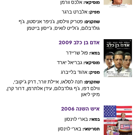
אלכס
וורמן
מוסיקאי:
אלברט
ברגר
מפיק:
פטריק
ווילסון
,
ג'ניפר
אניסטון
,
ג'ף
שחקנים:
גולדבלום
,
ג'ולייט
לואיס
,
ג'ייסון
בייטמן
אדם בן כלב
2009
פול
שריידר
במאי:
גבריאל
יארד
מוסיקאי:
אהוד
בלייברג
מפיק:
חנה
לסלאו
,
איילת
זורר
,
דרק
ג'יקובי
,
שחקנים:
ווילם
דפו
,
ג'ף
גולדבלום
,
עידן
אלתרמן
,
דרור
קרן
,
מיקי
ליאון
איש השנה
2006
בארי
לוינסון
במאי:
בארי
לוינסון
תסריטאי: