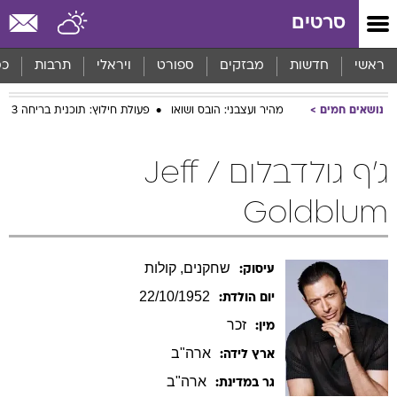
סרטים
ראשי
חדשות
מבזקים
ספורט
ויראלי
תרבות
כס
נושאים חמים
מהיר ועצבני: הובס ושואו
פעולת חילוץ: תוכנית בריחה 3
ג'ף גולדבלום / Jeff
Goldblum
שחקנים, קולות
עיסוק:
22/10/1952
יום הולדת:
זכר
מין:
ארה"ב
ארץ לידה:
ארה"ב
גר במדינת: