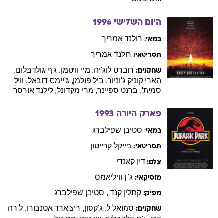
היום השלישי
1996
רולנד
אמריך
במאי:
רולנד
אמריך
תסריטאי:
רוברט
לוג'יה
,
מיי
וויטמן
,
ג'ף
גולדבלום
,
שחקנים:
הארי
קוניק ג'וניור
,
ביל
פולמן
,
ג'יימס
דובאל
,
וויל
סמית'
,
ברנט
ספיינר
,
מרי
מקדונל
,
לילנד
אורסר
פארק היורה
1993
סטיבן
שפילברג
במאי:
מייקל
קרייטון
תסריטאי:
דין
קאנדי
צלם:
ג'ון
וויליאמס
מוסיקאי:
קתלין
קנדי
,
סטיבן
שפילברג
מפיק:
סמואל
ל. ג'קסון
,
ריצ'ארד
אטנבורו
,
לורה
שחקנים: