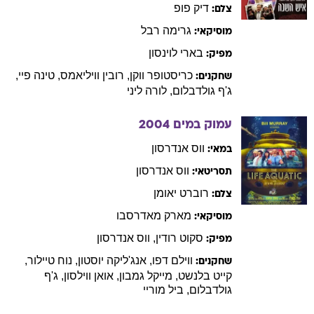
דיק
פופ
צלם:
גרימה
רבל
מוסיקאי:
בארי
לוינסון
מפיק:
כריסטופר
ווקן
,
רובין
וויליאמס
,
טינה
פיי
,
שחקנים:
ג'ף
גולדבלום
,
לורה
ליני
עמוק במים
2004
ווס
אנדרסון
במאי:
ווס
אנדרסון
תסריטאי:
רוברט
יאומן
צלם:
מארק
מאדרסבו
מוסיקאי:
סקוט
רודין
,
ווס
אנדרסון
מפיק:
ווילם
דפו
,
אנג'ליקה
יוסטון
,
נוח
טיילור
,
שחקנים:
קייט
בלנשט
,
מייקל
גמבון
,
אואן
ווילסון
,
ג'ף
גולדבלום
,
ביל
מוריי