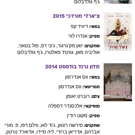
ג'ף
גולדבלום
צ'ארלי מורדכי
2015
דיוויד
קפ
במאי:
אנדרו
לזר
מפיק:
יואן
מק'גרגור
,
ג'וני
דפ
,
פול
בטאני
,
שחקנים:
אוליביה
מאן
,
גווינת'
פאלטרו
,
ג'ף
גולדבלום
מלון גרנד בודפסט
2014
ווס
אנדרסון
במאי:
ווס
אנדרסון
תסריטאי:
רוברט
יאומן
צלם:
אלכסנדר
דספלה
מוסיקאי:
סקוט
רודין
מפיק:
סירשה
רונאן
,
ג'וד
לאו
,
ווילם
דפו
,
פ. מורי
שחקנים:
אברהם
,
אדריאן
ברודי
,
ליה
סיידו
,
אדוארד
נורטון
,