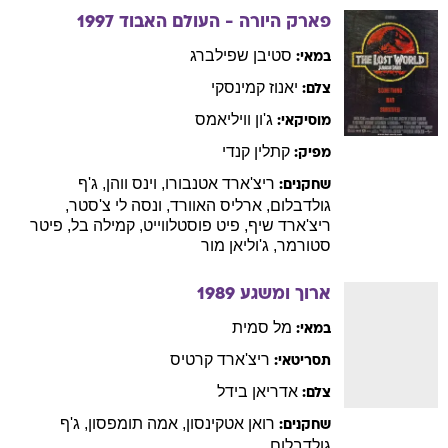
פארק היורה - העולם האבוד
1997
סטיבן
שפילברג
במאי:
יאנוז
קמינסקי
צלם:
ג'ון
וויליאמס
מוסיקאי:
קתלין
קנדי
מפיק:
ריצ'ארד
אטנבורו
,
וינס
ווהן
,
ג'ף
שחקנים:
גולדבלום
,
ארליס
האוורד
,
ונסה
לי צ'סטר
,
ריצ'ארד
שיף
,
פיט
פוסטלווייט
,
קמילה
בל
,
פיטר
סטורמר
,
ג'וליאן
מור
ארוך ומשגע
1989
מל
סמית
במאי:
ריצ'ארד
קרטיס
תסריטאי:
אדריאן
בידל
צלם:
רואן
אטקינסון
,
אמה
תומפסון
,
ג'ף
שחקנים:
גולדבלום