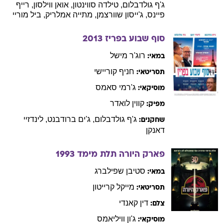
ג'ף
גולדבלום
,
טילדה
סווינטון
,
אואן
ווילסון
,
רייף
פיינס
,
ג'ייסון
שוורצמן
,
מתייה
אמלריק
,
ביל
מוריי
סוף שבוע בפריז
2013
רוג'ר
מישל
במאי:
חניף
קוריישי
תסריטאי:
ג'רמי
סאמס
מוסיקאי:
קווין
לואדר
מפיק:
ג'ף
גולדבלום
,
ג'ים
ברודבנט
,
לינדזיי
שחקנים:
דאנקן
פארק היורה תלת מימד
1993
סטיבן
שפילברג
במאי:
מייקל
קרייטון
תסריטאי:
דין
קאנדי
צלם:
ג'ון
וויליאמס
מוסיקאי: