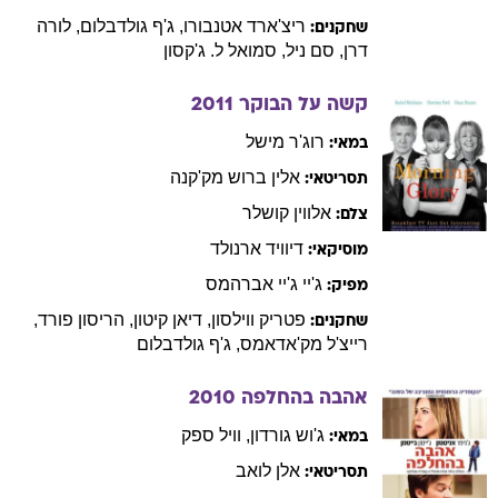
ריצ'ארד
אטנבורו
,
ג'ף
גולדבלום
,
לורה
שחקנים:
דרן
,
סם
ניל
,
סמואל
ל. ג'קסון
קשה על הבוקר
2011
רוג'ר
מישל
במאי:
אלין
ברוש מק'קנה
תסריטאי:
אלווין
קושלר
צלם:
דיוויד
ארנולד
מוסיקאי:
ג'יי ג'יי
אברהמס
מפיק:
פטריק
ווילסון
,
דיאן
קיטון
,
הריסון
פורד
,
שחקנים:
רייצ'ל
מק'אדאמס
,
ג'ף
גולדבלום
אהבה בהחלפה
2010
ג'וש
גורדון
,
וויל
ספק
במאי:
אלן
לואב
תסריטאי: