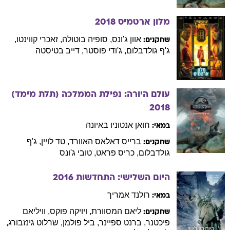
מלון ארטמיס
2018
אוון
ג'ונס
,
סופיה
בוטולה
,
זאכרי
קווינטו
,
שחקנים:
ג'ף
גולדבלום
,
ג'ודי
פוסטר
,
דייב
בטיסטה
עולם היורה: נפילת הממלכה (תלת מימד)
2018
חואן אנטוניו
באיונה
במאי:
ברייס דאלאס
האוורד
,
טד
לויין
,
ג'ף
שחקנים:
גולדבלום
,
כריס
פראט
,
טובי
ג'ונס
היום השלישי: התחדשות
2016
רולנד
אמריך
במאי:
ליאם
המסוורת
,
ויויקה
פוקס
,
וויליאם
שחקנים:
פיכטנר
,
ברנט
ספיינר
,
ביל
פולמן
,
שרלוט
גינזבורג
,