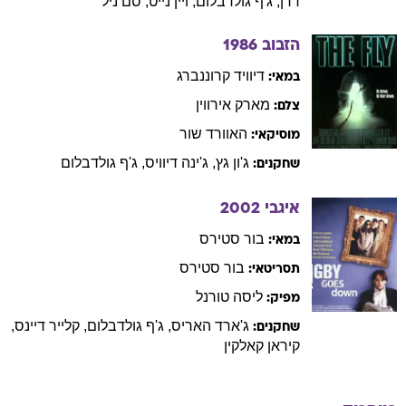
דרן
,
ג'ף
גולדבלום
,
ויין
נייט
,
סם
ניל
הזבוב
1986
דיוויד
קרוננברג
במאי:
מארק
אירווין
צלם:
האוורד
שור
מוסיקאי:
ג'ון
גץ
,
ג'ינה
דיוויס
,
ג'ף
גולדבלום
שחקנים:
איגבי
2002
בור
סטירס
במאי:
בור
סטירס
תסריטאי:
ליסה
טורנל
מפיק:
ג'ארד
האריס
,
ג'ף
גולדבלום
,
קלייר
דיינס
,
שחקנים:
קיראן
קאלקין