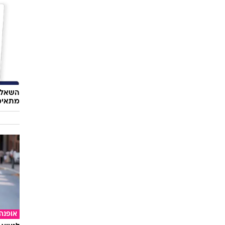
השאלון
מתאימ
אופנה