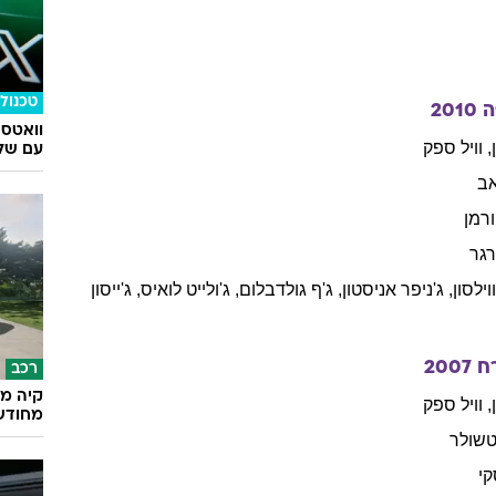
טכנולו
ה
2010
וואטס
,
וויל
ספק
עם שלו
אב
ורמן
גר
וילסון
,
ג'ניפר
אניסטון
,
ג'ף
גולדבלום
,
ג'ולייט
לואיס
,
ג'ייסון
ח
2007
רכב
קיה מש
,
וויל
ספק
מחודש
שולר
קי