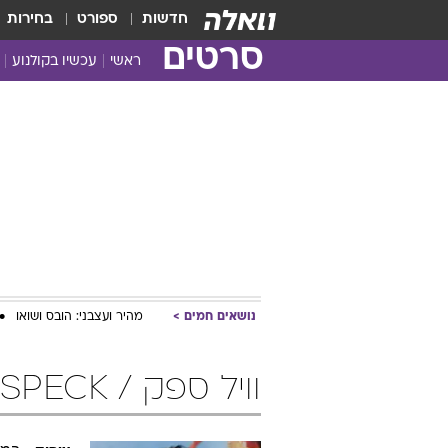
חדשות
ספורט
בחירות
סרטים
ראשי
עכשיו בקולנוע
נושאים חמים
מהיר ועצבני: הובס ושואו
וויל ספק / WILL SPECK