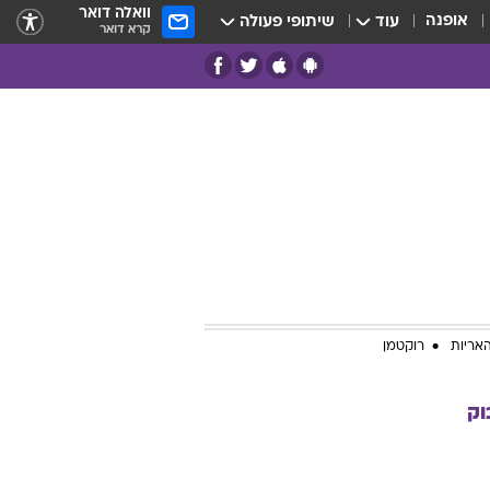
וואלה דואר
אופנה
עוד
שיתופי פעולה
קרא דואר
אריות
רוקטמן
וק