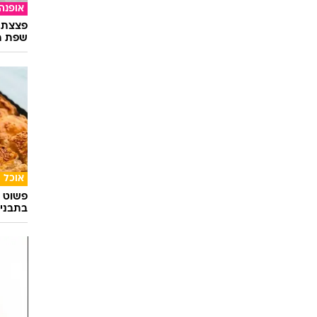
אופנה
פצצת 
שפת ה
אוכל
פשוט ג
בתבני