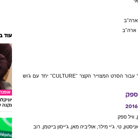
י
ארה"ב
ארה"ב
עוד ב
בשנת 1998 היה מועמד לפרס האוסקר עבור הסרט המצוייר הקצר "CULTURE" יחד עם ג'וש
אופנה
ספק
יוניקל
נקנה ש
2016
,
וויל
ספק
ניסטון
,
טי. ג'יי
מילר
,
אוליביה
מאן
,
ג'ייסון
בייטמן
,
רוב