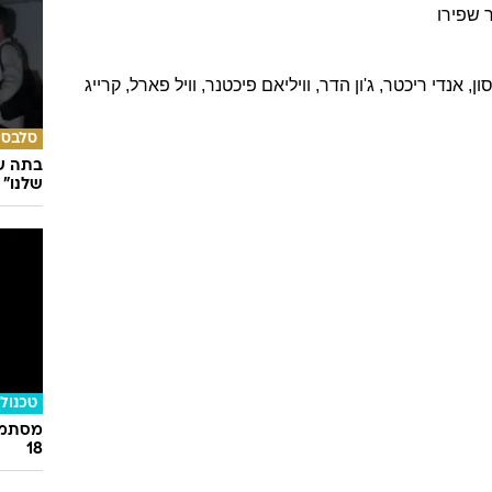
שפירו
סון
,
אנדי
ריכטר
,
ג'ון
הדר
,
וויליאם
פיכטנר
,
וויל
פארל
,
קרייג
סלבס
בתה של
שלנו"
טכנולו
מסתמן:
18