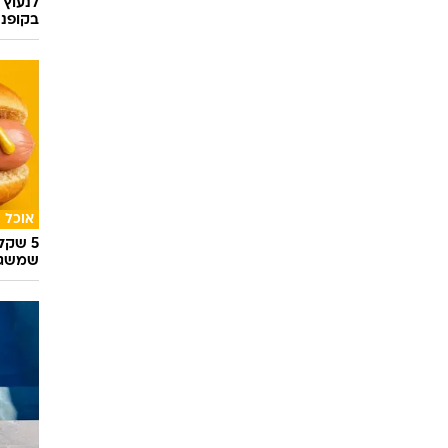
לנעוץ 
בקופנה
אוכל
5 שק
שמשגע