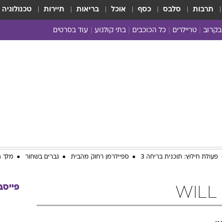
תרבות
סלבס
כסף
אוכל
בריאות
תיירות
טכנולוגיה
בקרוב
טריילרים
כל הכוכבים
בתי קולנוע
עוד בסרטים
כל הסרטים
yes planet
פעולת חילוץ: תוכנית בריחה 3
ספיידרמן רחוק מהבית
גברים בשחור
מלך ה
פייסב