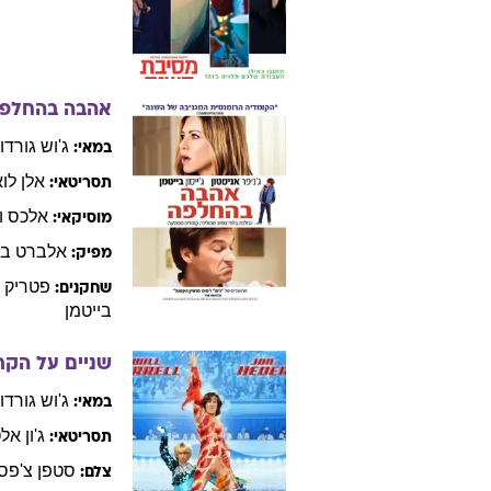
אהבה בהחלפ
ג'וש
גורדון
במאי:
אלן
לו
תסריטאי:
אלכס
ו
מוסיקאי:
אלברט
בר
מפיק:
פטריק
ו
שחקנים:
בייטמן
שניים על הקר
ג'וש
גורדון
במאי:
ג'ון
אלט
תסריטאי:
סטפן
צ'פס
צלם: