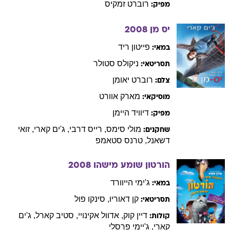
רוברט
זמקיס
מפיק:
יס מן
2008
פייטון
ריד
במאי:
ניקולס
סטולר
תסריטאי:
רוברט
יאומן
צלם:
מארק
אוורט
מוסיקאי:
דיוויד
היימן
מפיק:
מולי
סימס
,
רייס
דרבי
,
ג'ים
קארי
,
זואי
שחקנים:
דשאנל
,
טרנס
סטאמפ
הורטון שומע מישהו
2008
ג'ימי
הייוורד
במאי:
קן
דאוריו
,
סינקו
פול
תסריטאי:
דיין
קוק
,
אדוול
אקינויי
,
סטיב
קארל
,
ג'ים
קולות:
קארי
,
ג'יימי
פרסלי