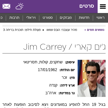
סרטים
ראשי
חדשות
מבזקים
ספורט
ויראלי
תרבות
כס
נושאים חמים
מהיר ועצבני: הובס ושואו
פעולת חילוץ: תוכנית בריחה 3
ג'ים קארי / Jim Carrey
שחקנים, קולות, תסריטאי
עיסוק:
17/01/1962
יום הולדת:
זכר
מין:
קנדה
ארץ לידה:
ארה"ב
גר במדינת:
בגיל 19 החל להופיע במועדונים ויצא לסיבוב הופעות לאחר