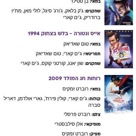
בן
סטילר
במאי:
ג'ק
בלאק
,
ג'ורג'
סיגל
,
לזלי
מאן
,
מת'יו
שחקנים:
ברודריק
,
ג'ים
קארי
אייס ונטורה - בלש בצחוק
1994
טום
שאדיאק
במאי:
ג'ים
קארי
,
טום
שאדיאק
תסריטאי:
שון
יאנג
,
קורטני
קוקס
,
ג'ים
קארי
שחקנים:
רוחות חג המולד
2009
רוברט
זמקיס
במאי:
ג'ים
קארי
,
קולין
פירת'
,
גארי
אולדמן
,
דאריל
קולות:
סברה
רוברט
פרסלי
צלם:
אלן
סילבסטרי
מוסיקאי:
רוברט
זמקיס
מפיק: