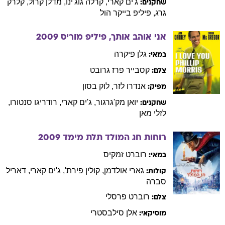
ג'ים
קארי
,
קרלה
גוג'ינו
,
מדלן
קרול
,
קלרק
שחקנים:
גרג
,
פיליפ
בייקר הול
אני אוהב אותך, פיליפ מוריס
2009
גלן
פיקרה
במאי:
קסבייר
פרז גרובט
צלם:
אנדרו
לזר
,
לוק
בסון
מפיק:
יואן
מק'גרגור
,
ג'ים
קארי
,
רודריגו
סנטורו
,
שחקנים:
לזלי
מאן
רוחות חג המולד תלת מימד
2009
רוברט
זמקיס
במאי:
גארי
אולדמן
,
קולין
פירת'
,
ג'ים
קארי
,
דאריל
קולות:
סברה
רוברט
פרסלי
צלם:
אלן
סילבסטרי
מוסיקאי: