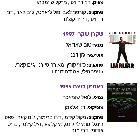
דני
דה ויטו
,
מייקל
שיימברג
מפיק:
קורטני
לאב
,
פול
ג'יאמטי
,
ג'ים
קארי
,
דני
שחקנים:
דה ויטו
,
דיוויד
קוצ'נר
שקרן שקרן
1997
טום
שאדיאק
במאי:
ג'ון
דבני
מוסיקאי:
סווזי
קורץ
,
מאורה
טיירני
,
ג'ים
קארי
,
שחקנים:
ג'ניפר
טילי
,
אמנדה
דונהיו
באטמן לנצח
1995
ג'ואל
שומאכר
במאי:
דני
אלפמן
מוסיקאי:
ניקול
קידמן
,
דרו
ברימור
,
ג'ים
קארי
,
פאט
שחקנים:
הינגל
,
טומי
לי ג'ונס
,
מייקל
גאו
,
ואל
קילמר
,
כריס
אודונל
,
דבי
מזר