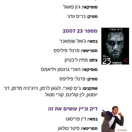
ג'ון
פאוול
מוסיקאי:
כריס
וודג'
מפיק:
מספר 23
2007
ג'ואל
שומאכר
במאי:
פרנלי
פיליפס
תסריטאי:
מתיו
ליבטיק
צלם:
הארי
גרגסון ויליאמס
מוסיקאי:
פרנלי
פיליפס
מפיק:
ג'ים
קארי
,
לוגאן
לרמן
,
וירג'יניה
מדסן
,
דני
שחקנים:
יוסטון
,
לין
קולינס
,
קורי
סטול
דיק וג'יין עושים את זה
דין
פריסוט
במאי:
פיטר
טולאן
תסריטאי: