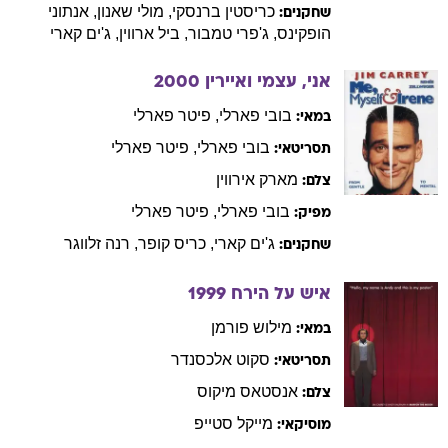
כריסטין
ברנסקי
,
מולי
שאנון
,
אנתוני
שחקנים:
הופקינס
,
ג'פרי
טמבור
,
ביל
ארווין
,
ג'ים
קארי
אני, עצמי ואיירין
2000
בובי
פארלי
,
פיטר
פארלי
במאי:
בובי
פארלי
,
פיטר
פארלי
תסריטאי:
מארק
אירווין
צלם:
בובי
פארלי
,
פיטר
פארלי
מפיק:
ג'ים
קארי
,
כריס
קופר
,
רנה
זלווגר
שחקנים:
איש על הירח
1999
מילוש
פורמן
במאי:
סקוט
אלכסנדר
תסריטאי:
אנסטאס
מיקוס
צלם:
מייקל
סטייפ
מוסיקאי: