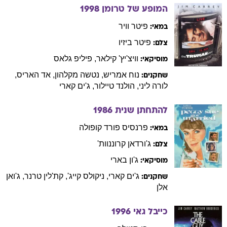
המופע של טרומן
1998
פיטר
וויר
במאי:
פיטר
ביזיו
צלם:
וויצ'יץ'
קילאר
,
פיליפ
גלאס
מוסיקאי:
נוח
אמריש
,
נטשה
מקלהון
,
אד
האריס
,
שחקנים:
לורה
ליני
,
הולנד
טיילור
,
ג'ים
קארי
להתחתן שנית
1986
פרנסיס
פורד קופולה
במאי:
ג'ורדאן
קרוננוות'
צלם:
ג'ון
בארי
מוסיקאי:
ג'ים
קארי
,
ניקולס
קייג'
,
קת'לין
טרנר
,
ג'ואן
שחקנים:
אלן
כייבל גאי
1996