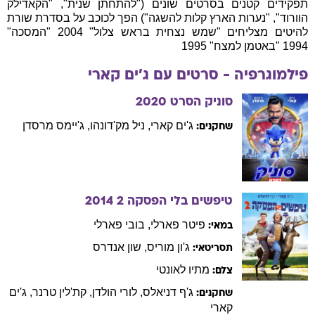
תפקידים קטנים בסרטים שונים ("להתחתן שנית", "הקאדילק
הוורוד", "נערות הארץ קלות להשגה") הפך לכוכב על בסדרת שורת
להיטים מצליחים "שמש נצחית בראש צלול" 2004 "המסכה"
1994 "באטמן למצח" 1995
פילמוגרפיה - סרטים עם
ג'ים
קארי
סוניק הסרט
2020
ג'ים
קארי
,
ניל
מק'דונהו
,
ג'יימס
מרסדן
שחקנים:
טיפשים בלי הפסקה 2
2014
פיטר
פארלי
,
בובי
פארלי
במאי:
ג'ון
מוריס
,
שון
אנדרס
תסריטאי:
מתיו
לאונטי
צלם:
ג'ף
דניאלס
,
לורי
הולדן
,
קת'לין
טרנר
,
ג'ים
שחקנים:
קארי