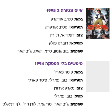
אייס ונטורה 2
1995
סטיב
אודקרק
במאי:
סטיב
אודקרק
תסריטאי:
דונלד
אי. ת'ורין
צלם:
רוברט
פולק
מוסיקאי:
בוב
גנטון
,
סיימון
קאלו
,
ג'ים
קארי
שחקנים:
טיפשים בלי הפסקה
1994
פיטר
פארלי
במאי:
בובי
פארלי
,
פיטר
פארלי
תסריטאי:
מארק
אירווין
צלם:
בובי
פארלי
מפיק:
ג'ים
קארי
,
טרי
גאר
,
לורן
הולי
,
ג'ף
דניאלס
שחקנים: