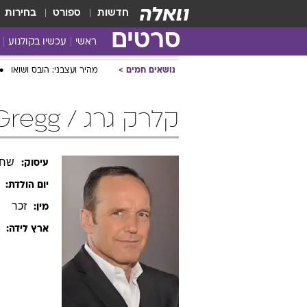
חדשות
ספורט
בחירות
סרטים
ראשי
עכשיו בקולנוע
נושאים חמים
מהיר ועצבני: הובס ושואו
קלרק גרג / Clark Gregg