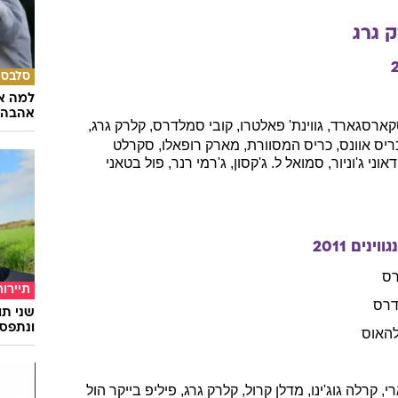
נים
02/04/1962
ארה"ב
עוד ב
ק
גרג
סלבס
למה א
אהבה 
קארסגארד
,
גווינת'
פאלטרו
,
קובי
סמלדרס
,
קלרק
גרג
,
ריס
אוונס
,
כריס
המסוורת
,
מארק
רופאלו
,
סקרלט
דאוני ג'וניור
,
סמואל
ל. ג'קסון
,
ג'רמי
רנר
,
פול
בטאני