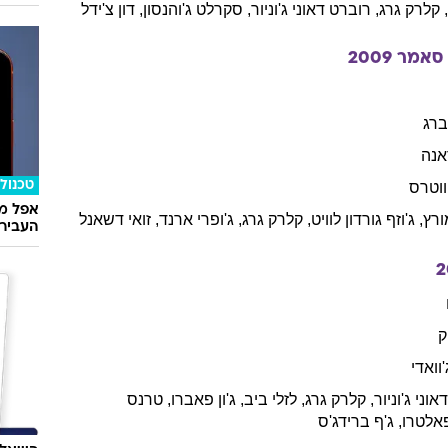
20
ת'רו
ק
טכנולו
וואטס
ול
,
אוליביה
מאן
,
גווינת'
פאלטרו
,
פול
בטאני
,
מיקי
רורק
,
עם שלו
קלרק
גרג
,
רוברט
דאוני ג'וניור
,
סקרלט
ג'והנסון
,
דון
צ'ידל
2009
רג
אנה
טכנולו
ווטרס
אפל מח
ורץ
,
ג'וזף
גורדון לוויט
,
קלרק
גרג
,
ג'ופרי
ארנד
,
זואי
דשאנל
העבירו מ