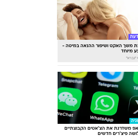
שבי פוריידיס ליקטו מטבעות עתיקים
 "על חם"
דעת
 משך האקט ושיפור ההנאה במיטה -
 מיוחד
"גברא"