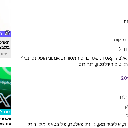
ווינים
2011
רס
תיירות
דרס
שני תו
ונתפסו
להאוס
י
,
קרלה
גוג'ינו
,
מדלן
קרול
,
קלרק
גרג
,
פיליפ
בייקר הול
ה
טוב ל
רלוקוס
הארכת
במבצע
דוייל
בשיתוף 
אלבה
,
קאט
דנינגס
,
כריס
המסוורת
,
אנתוני
הופקינס
,
נטלי
רג
,
טום
הידלסטון
,
רנה
רוסו