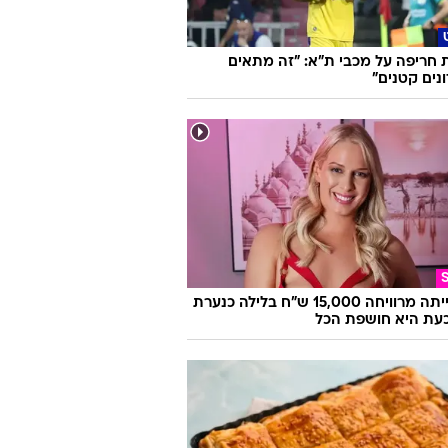
ת
להיגמל מעישון? לכו על סיגריה
נית. המלצה מרופאים
 חריפה על מכבי ת"א: "זה מתאים
נים קטנים"