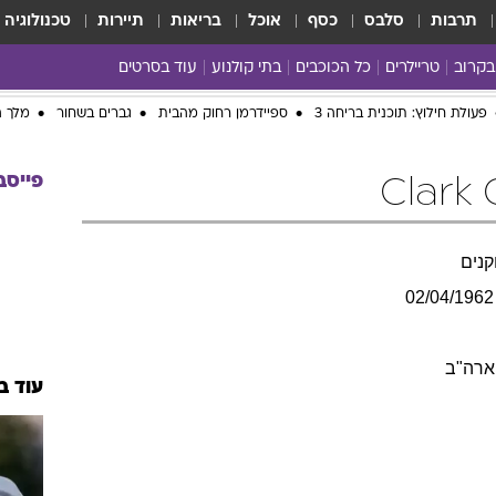
תרבות
סלבס
כסף
אוכל
בריאות
תיירות
טכנולוגיה
בקרוב
טריילרים
כל הכוכבים
בתי קולנוע
עוד בסרטים
כל הסרטים
yes planet
פעולת חילוץ: תוכנית בריחה 3
ספיידרמן רחוק מהבית
גברים בשחור
מלך ה
פייסב