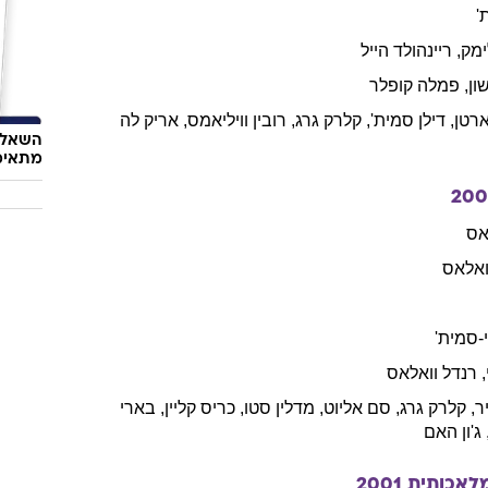
ורטמן
טיין
,
הארווי
וויינשטיין
אופנה
דמן
,
אד
האריס
,
גארי
סיניס
,
אנתוני
הופקינס
,
קלרק
גרג
יוניקל
נקנה ש
ת
2002
נק
רומנק
'
ימק
,
ריינהולד
הייל
ון
,
פמלה
קופלר
ארטן
,
דילן
סמית'
,
קלרק
גרג
,
רובין
וויליאמס
,
אריק
לה
השאלון
מתאימ
200
אס