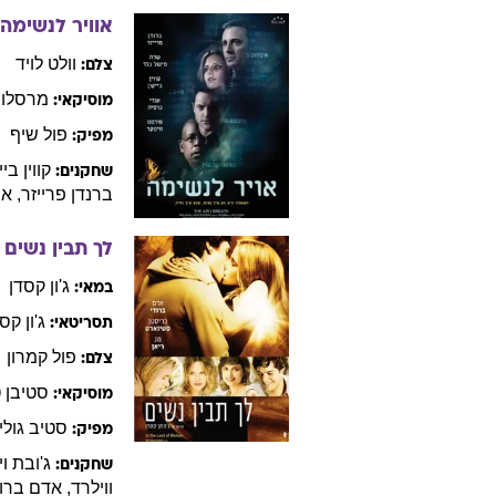
איירון מן
008
ג'ון
פאברו
במאי:
מתיו
ליבטי
צלם:
רמין
דג
מוסיקאי:
רוברט
ד
שחקנים:
הווארד
,
גווינת'
פ
אוויר לנשימה
וולט
לויד
צלם:
מרסלו
מוסיקאי:
פול
שיף
מפיק:
קווין
ביי
שחקנים:
ברנדן
פרייזר
,
אנ
לך תבין נשים