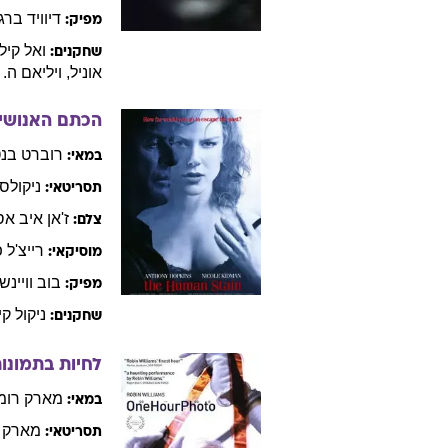
טופר
גר
שחקנים:
גרג
ספרטן
2004
דיוויד
מאמ
במאי:
דיוויד
מ
תסריטאי:
חואן
רואיז 
צלם:
מארק
א
מוסיקאי:
דיוויד
ברגס
מפיק:
ואל
קיל
שחקנים:
אוניל
,
ויליאם
ה. 
הכתם האנושי
רוברט
בנט
במאי:
ניקולס
תסריטאי:
ז'אן איב
אס
צלם: