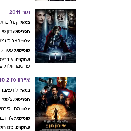
מר פופר והפינג
מארק
ווט
במאי:
שון
אנ
תסריטאי:
פלוריאן
בו
צלם:
ג'ון
דיוויס
מפיק:
ג'ים
קאר
שחקנים:
תור
2011
קנת'
בראנ
במאי:
דון
פיין
תסריטאי:
האריס
זמב
צלם:
פטריק
מוסיקאי:
אידריס
שחקנים:
פורטמן
,
קלרק
ג