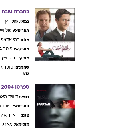
ג'ון
קסדן
במאי:
ג'ון
קסד
תסריטאי:
פול
קמרון
צלם:
סטיבן
ט
מוסיקאי:
סטיב
גולין
מפיק:
ג'ובת
ו
שחקנים:
ווילרד
,
אדם
ברוד
בחברה טובה
4
פול
וייץ
במאי:
פול
וייץ
תסריטאי:
רמי
אדאפר
צלם:
פיטר
ג
מוסיקאי:
כריס
וייץ
,
מפיק: