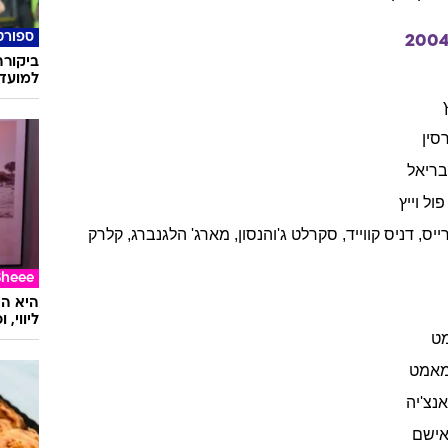
בריאו
רוצים 
אלקטרו
ן
ראסק
יליאמס
,
דסטין
מליגן
,
מג
ראיין
,
אולימפיה
דוקאקיס
,
פרד
י
,
קלרק
גרג
ספורט
200
ביקורת
למועדו
סין
בריאל
פול
וייץ