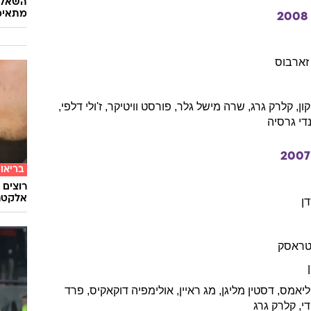
2
ק
'וואדי
אוני ג'וניור
,
קלרק
גרג
,
לזלי
ביב
,
ג'ון
פאברו
,
טרנס
אלטרו
,
ג'ף
ברידג'ס
השאלון
מתאימ
2008
זארבוס
קון
,
קלרק
גרג
,
שרה
מישל גלר
,
פורסט
וויטיקר
,
ז'ולי
דלפי
,
די
גרסיה
2007