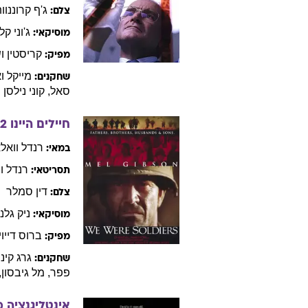
רייצ'ל
פ
מוסיקאי:
בוב
וויינש
מפיק:
ניקול
קי
שחקנים:
לחיות בתמונו
מארק
רומ
במאי:
מארק
תסריטאי:
ג'ף
קרוננוות
צלם:
ג'וני
קל
מוסיקאי:
קריסטין
וש
מפיק:
מייקל
ו
שחקנים:
סאל
,
קוני
נילסן
חיילים היינו
2
רנדל
וואל
במאי: