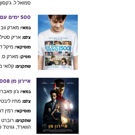
איירון מן 2
10
ג'ון
פאברו
במאי:
ג'סטין
תסריטאי:
מתיו
ליבטי
צלם:
ג'ון
דבני
מוסיקאי:
סם
רוקו
שחקנים:
סמואל
ל. ג'קסון
,
500 ימים עם סאמר
מארק
ווב
במאי:
אריק
סטילב
צלם:
מיקל
ד
מוסיקאי:
מארק
ס. 
מפיק:
קלואי
מ
שחקנים: