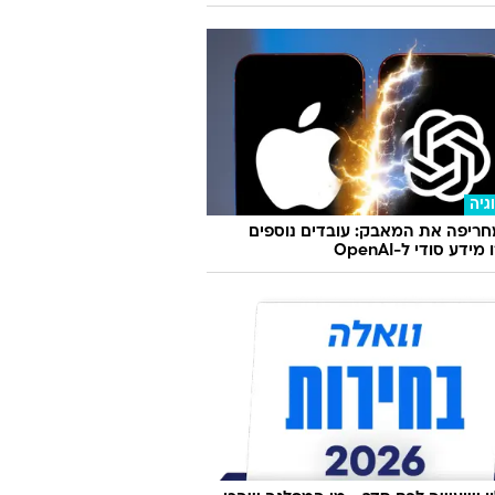
גיה
אפ משדרגת את הצ'אטים הקבוצתיים
שה פיצ'רים חדשים
גיה
ריפה את המאבק: עובדים נוספים
ידע סודי ל-OpenAI