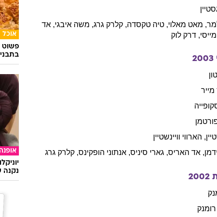
ייס
,
דניס
קווייד
,
סקרלט
ג'והנסון
,
מארג'
הלגנברג
,
קלרק
Sheee
ליווי,
ט
אמט
אנצ'יה
ישם
טיין
מר
,
מאט
מאלוי
,
טיה
טקסדה
,
קלרק
גרג
,
משה
איבגי
,
אד
אוכל
מייסי
,
דרק
לוק
פשוט ג
בתבני
2003
ון
מייר
קופייה