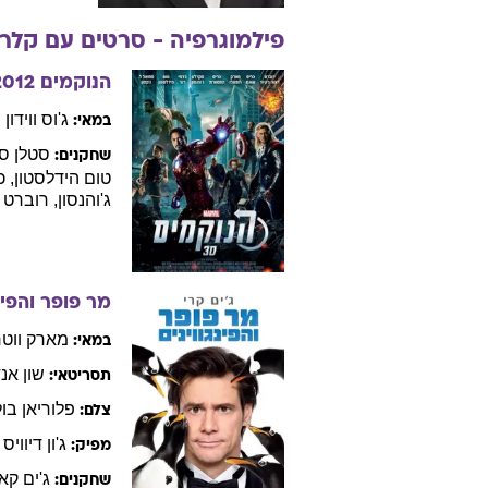
שחק
עיסוק:
יום הולדת:
זכר
מין:
ארץ לידה:
פילמוגרפיה - סרטים עם
קלר
הנוקמים
2012
ג'וס
ווידון
במאי:
סטלן
ס
שחקנים:
טום
הידלסטון
,
כ
ג'והנסון
,
רוברט