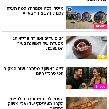
עוד בוואלה
מיטה, מזגן ומנורה? כמה תעלה
לכם לינה בצינור בארץ
תיירות
24 סועדים ואווירה פריזאית:
מסעדת שף ראשונה בעיר
המעורבת
אוכל
דייט ראשון? מסתבר שזה המקום
הכי טרנדי היום
Sheee
טעמי ילדות מתעוררים לחיים:
הקבב העיראקי של נאג׳י משוק
התקווה