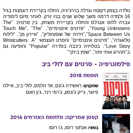
נולדה בצפון דקוטה וגדלה בוירג'יניה, החלה בקריירת דוגמנות בגיל
16 ולמדה דרמה משך שלוש שנים בניו יורק. לאחר סיום לימודיה
עברה ללוס אנג'לס והחלה בקריירת משחק. בין סרטיה: "The
Young Unknowns", "פרטים אינטימיים", "Touch Me", "The
Space Between Us","וידויה של שופוהוליק", "איירון מן", "לילות
טלאגדה", "פרטים אינטימיים" והסרט העצמאי "Wristcutters  A
Love Story". בטלויזיה כיכבה בסדרה "Popular" והופיעה גם
ב"תהרוג אותי וזהו", "שפץ ביתך"
פילמוגרפיה - סרטים עם
לזלי
ביב
תופסת
2018
ראשידה
ג'ונס
,
אד
הלמס
,
לזלי
ביב
,
איילה
שחקנים:
פישר
,
ג'ייק
ג'ונסון
,
ג'רמי
רנר
,
ג'ון
האם
קפטן אמריקה: מלחמת האזרחים
2016
אנתוני
רוסו
,
ג'ו
רוסו
במאי: