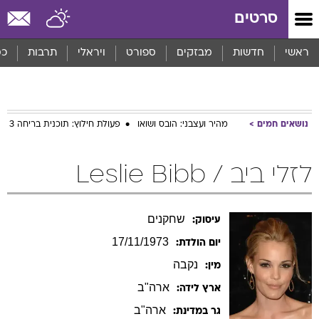
סרטים
ראשי
חדשות
מבזקים
ספורט
ויראלי
תרבות
כס
נושאים חמים
מהיר ועצבני: הובס ושואו
פעולת חילוץ: תוכנית בריחה 3
לזלי ביב / Leslie Bibb
שחקנים
עיסוק:
17/11/1973
יום הולדת:
נקבה
מין:
ארה"ב
ארץ לידה:
ארה"ב
גר במדינת: