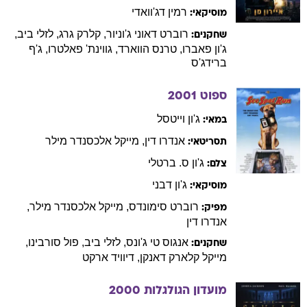
רמין
דג'וואדי
מוסיקאי:
רוברט
דאוני ג'וניור
,
קלרק
גרג
,
לזלי
ביב
,
שחקנים:
ג'ון
פאברו
,
טרנס
הווארד
,
גווינת'
פאלטרו
,
ג'ף
ברידג'ס
ספוט
2001
ג'ון
וייטסל
במאי:
אנדרו
דין
,
מייקל
אלכסנדר מילר
תסריטאי:
ג'ון
ס. ברטלי
צלם:
ג'ון
דבני
מוסיקאי:
רוברט
סימונדס
,
מייקל
אלכסנדר מילר
,
מפיק:
אנדרו
דין
אנגוס
טי ג'ונס
,
לזלי
ביב
,
פול
סורבינו
,
שחקנים:
מייקל
קלארק דאנקן
,
דיוויד
ארקט
מועדון הגולגלות
2000