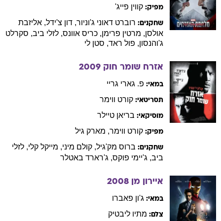
קווין
פייג'
מפיק:
רוברט
דאוני ג'וניור
,
דון
צ'ידל
,
אליזבת
שחקנים:
אולסן
,
מרטין
פרימן
,
כריס
אוונס
,
לזלי
ביב
,
סקרלט
ג'והנסון
,
פול
ראד
,
סטן
לי
אזרח שומר חוק
2009
פ.
גארי גריי
במאי:
קורט
ווימר
תסריטאי:
בריאן
טיילר
מוסיקאי:
קורט
ווימר
,
מארק
גיל
מפיק:
ברוס
מק'גיל
,
קולם
מיני
,
מייקל
קלי
,
לזלי
שחקנים:
ביב
,
ג'יימי
פוקס
,
ג'רארד
באטלר
איירון מן
2008
ג'ון
פאברו
במאי:
מתיו
ליבטיק
צלם: