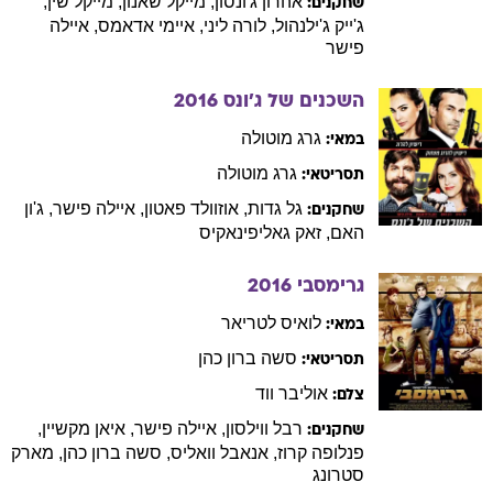
אהרון
ג'ונסון
,
מייקל
שאנון
,
מייקל
שין
,
שחקנים:
ג'ייק
ג'ילנהול
,
לורה
ליני
,
איימי
אדאמס
,
איילה
פישר
השכנים של ג'ונס
2016
גרג
מוטולה
במאי:
גרג
מוטולה
תסריטאי:
גל
גדות
,
אוזוולד
פאטון
,
איילה
פישר
,
ג'ון
שחקנים:
האם
,
זאק
גאליפינאקיס
גרימסבי
2016
לואיס
לטריאר
במאי:
סשה
ברון כהן
תסריטאי:
אוליבר
ווד
צלם:
רבל
ווילסון
,
איילה
פישר
,
איאן
מקשיין
,
שחקנים:
פנלופה
קרוז
,
אנאבל
וואליס
,
סשה
ברון כהן
,
מארק
סטרונג