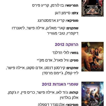
בז
לורמן
,
קרייג
פירס
תסריטאי:
סיימון
דוגן
צלם:
קרייג
ארמסטרונג
מוסיקאי:
קארי
מאליגן
,
איילה
פישר
,
ליאונרדו
שחקנים:
דיקפריו
,
טובי
מגווייר
הרווקה
2012
לזלי
הדלנד
במאי:
וויל
פארל
,
אדם
מק'יי
מפיק:
קירסטן
דנסט
,
אדם
סקוט
,
איילה
פישר
,
שחקנים:
ליזי
קפלן
,
ג'יימס
מרסדן
שומרי האגדות
2012
ג'וד
לאו
,
איילה
פישר
,
כריס
פיין
,
יו
ג'קמן
,
קולות:
אלק
בולדווין
אלכסנדר
דספלה
מוסיקאי: