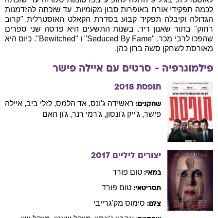
לכמה תפקידי אורח באופרות סבון מקומיות. עד שזכתה להזדמנות
הגדולה וקיבלה תפקיד קבוע בסדרת הקאלט האוסטרלית "קרוב
רחוק" בתור שאנון ריד. בשנות התשעים היא פרסה שני ספרים
שהפכו לרבי מכר. "Seduced By Fame" ו "Bewitched". כיום היא
מאורסת לשחקן סשה ברון כהן.
פילמוגרפיה - סרטים עם
איילה
פישר
תופסת
2018
ראשידה
ג'ונס
,
אד
הלמס
,
לזלי
ביב
,
איילה
שחקנים:
פישר
,
ג'ייק
ג'ונסון
,
ג'רמי
רנר
,
ג'ון
האם
יצורים ליליים
2017
טום
פורד
במאי:
טום
פורד
תסריטאי:
סימוס
מק'גרייבי
צלם: