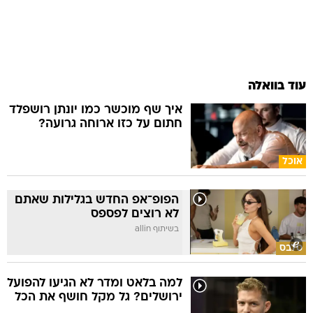
עוד בוואלה
איך שף מוכשר כמו יונתן רושפלד
חתום על כזו ארוחה גרועה?
אוכל
הפופ־אפ החדש בגלילות שאתם
לא רוצים לפספס
בשיתוף allin
סלבס
למה בלאט ומדר לא הגיעו להפועל
ירושלים? גל מקל חושף את הכל