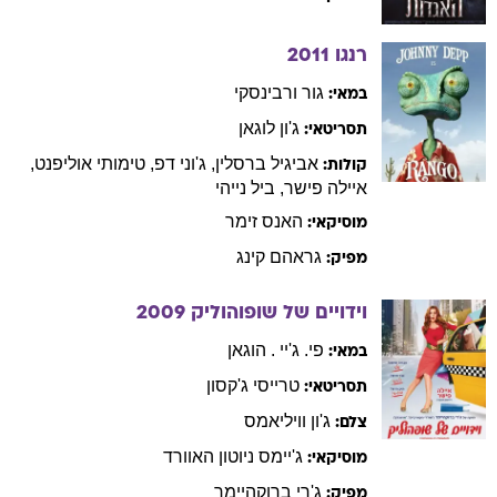
רנגו
2011
גור
ורבינסקי
במאי:
ג'ון
לוגאן
תסריטאי:
אביגיל
ברסלין
,
ג'וני
דפ
,
טימותי
אוליפנט
,
קולות:
איילה
פישר
,
ביל
נייהי
האנס
זימר
מוסיקאי:
גראהם
קינג
מפיק:
וידויים של שופוהוליק
2009
פי. ג'יי .
הוגאן
במאי:
טרייסי
ג'קסון
תסריטאי:
ג'ון
וויליאמס
צלם:
ג'יימס
ניוטון האוורד
מוסיקאי:
ג'רי
ברוקהיימר
מפיק: