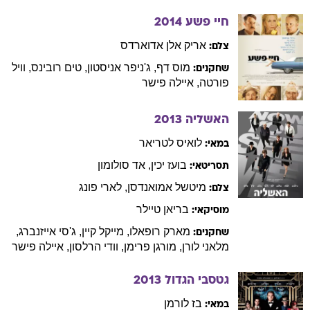
חיי פשע
2014
אריק
אלן אדוארדס
צלם:
מוס
דף
,
ג'ניפר
אניסטון
,
טים
רובינס
,
וויל
שחקנים:
פורטה
,
איילה
פישר
האשליה
2013
לואיס
לטריאר
במאי:
בועז
יכין
,
אד
סולומון
תסריטאי:
מיטשל
אמואנדסן
,
לארי
פונג
צלם:
בריאן
טיילר
מוסיקאי:
מארק
רופאלו
,
מייקל
קיין
,
ג'סי
אייזנברג
,
שחקנים:
מלאני
לורן
,
מורגן
פרימן
,
וודי
הרלסון
,
איילה
פישר
גטסבי הגדול
2013
בז
לורמן
במאי: