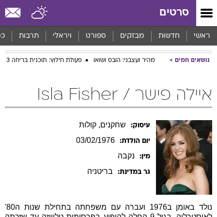
סרטים
ראשי
חדשות
מבזקים
ספורט
ויראלי
תרבות
כס
נושאים חמים
מהיר ועצבני: הובס ושואו
פעולת חילוץ: תוכנית בריחה 3
איילה פישר / Isla Fisher
שחקנים, קולות
עיסוק:
03/02/1976
יום הולדת:
נקבה
מין:
בריטניה
גר במדינת:
נולד באומן ב1976 ועברה עם משפחתה בתחילת שנות ה80'
לאוסטרליה. בגיל 9 החלה להופיע בפרסומות טלוויזה עד שזכתה