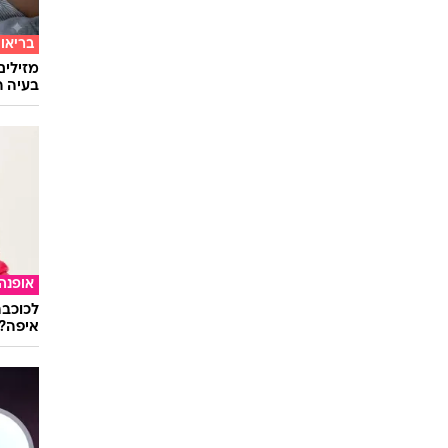
בריאו
מזילים
בעיה ר
אופנה
לכוכבת
איפה?