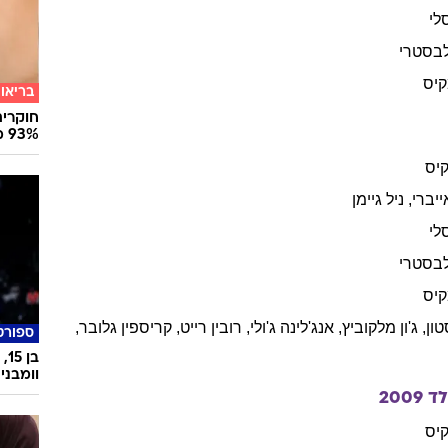
לי
בסטרי
קיס
בריאו
חוקרים
93% מנגיפי הסרטן
יס
ייברי
,
ניל
גיימן
לי
בסטרי
קיס
טון
,
ג'ון
מלקוביץ
,
אנג'לינה
ג'ולי
,
רובין
רייט
,
קריספין
גלובר
,
ספורט
וומבני
לד
2009
יס