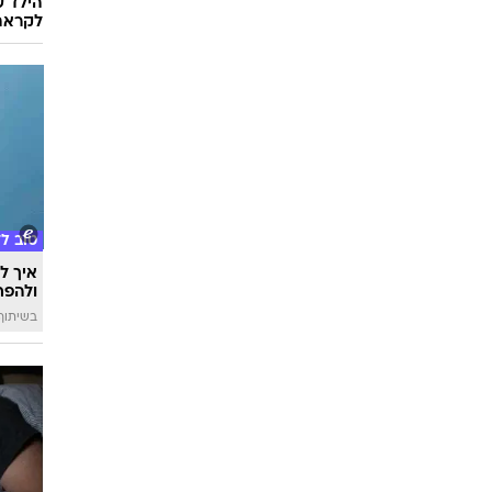
הילד ע
לקראת
טוב ל
איך לה
ולהפח
בשיתוף  SWIM