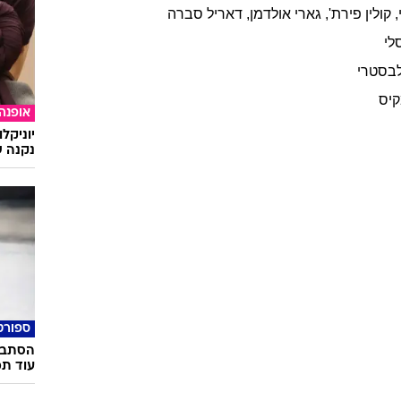
,
קולין
פירת'
,
גארי
אולדמן
,
דאריל
סברה
לי
בסטרי
קיס
אופנה
יוניקל
נקנה ש
ספורט
הסתבכ
עוד תמ