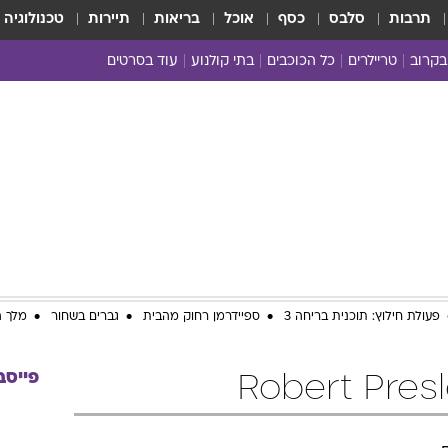
תרבות
סלבס
כסף
אוכל
בריאות
תיירות
טכנולוגיה
בקרוב
טריילרים
כל הכוכבים
בתי קולנוע
עוד בסרטים
כל הסרטים
yes planet
פעולת חילוץ: תוכנית בריחה 3
ספיידרמן רחוק מהבית
גברים בשחור
מלך ה
פייסב