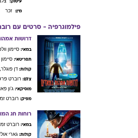
צלם
עיסוק:
זכר
מין:
פילמוגרפיה - סרטים עם
רובר
דרושות אמהו
סיימון
וולס
במאי:
סיימון
תסריטאי:
דן
פוגלר
,
קולות:
רוברט
פרס
צלם:
ג'ון
פאוו
מוסיקאי:
רוברט
זמ
מפיק:
רוחות חג המו
רוברט
זמק
במאי:
גארי
אולד
קולות: