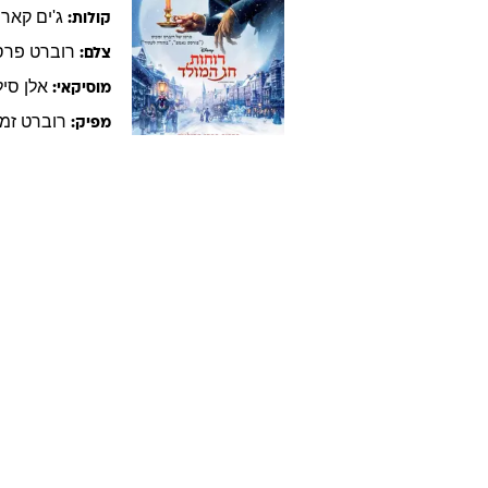
ג'ים
קארי
קולות:
רוברט
פרס
צלם:
אלן
סיל
מוסיקאי:
רוברט
זמ
מפיק: