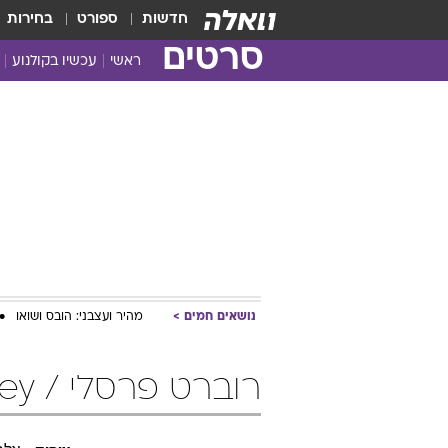
חדשות
ספורט
בחירות
סרטים
ראשי
עכשיו בקולנוע
נושאים חמים
מהיר ועצבני: הובס ושואו
רוברט פרסלי / Robert Presley