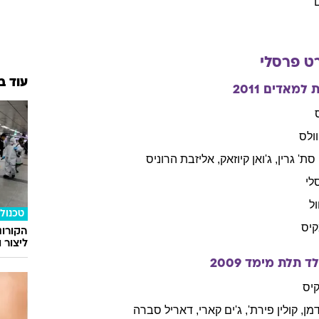
ט
פרסלי
עוד ב
ת למאדים
2011
וולס
סת'
גרין
,
ג'ואן
קיוזאק
,
אליזבת
הרוניס
לי
ל
טכנולו
קיס
הקורונ
ליצור 
לד תלת מימד
2009
יס
מן
,
קולין
פירת'
,
ג'ים
קארי
,
דאריל
סברה