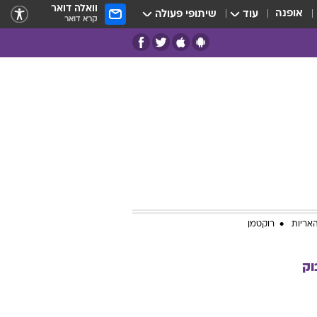
וואלה דואר
אופנה
עוד
שיתופי פעולה
קרא דואר
אריות
רוקטמן
וק