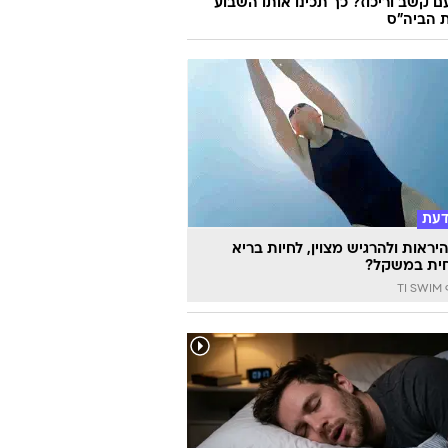
ם קשב וריכוז? כך תכינו אותו השבוע
 הביה"ס
דעת
יראות ולהרגיש מצוין, לחיות בריא
ית במשקל?
TI