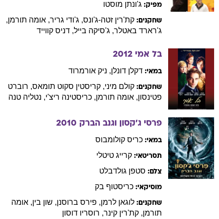
ג'ונתן
מוסטו
מפיק:
קת'רין
זטה-ג'ונס
,
ג'ודי
גריר
,
אומה
תורמן
,
שחקנים:
ג'רארד
באטלר
,
ג'סיקה
בייל
,
דניס
קווייד
בל אמי
2012
דקלן
דונלן
,
ניק
אורמרוד
במאי:
קולם
מיני
,
קריסטין
סקוט תומאס
,
רוברט
שחקנים:
פטינסון
,
אומה
תורמן
,
כריסטינה
ריצ'י
,
נטליה
טנה
פרסי ג'קסון וגנב הברק
2010
כריס
קולומבוס
במאי:
קרייג
טיטלי
תסריטאי:
סטפן
גולדבלט
צלם:
כריסטוף
בק
מוסיקאי:
לוגאן
לרמן
,
פירס
ברוסנן
,
שון
בין
,
אומה
שחקנים:
תורמן
,
קת'רין
קינר
,
רוסריו
דוסון