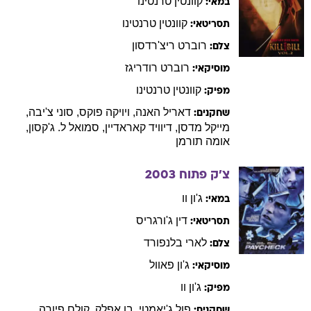
קוונטין
טרנטינו
במאי:
קוונטין
טרנטינו
תסריטאי:
רוברט
ריצ'רדסון
צלם:
רוברט
רודריגז
מוסיקאי:
קוונטין
טרנטינו
מפיק:
דאריל
האנה
,
ויויקה
פוקס
,
סוני
צ'יבה
,
שחקנים:
מייקל
מדסן
,
דיוויד
קאראדיין
,
סמואל
ל. ג'קסון
,
אומה
תורמן
צ'ק פתוח
2003
ג'ון
וו
במאי:
דין
ג'ורגריס
תסריטאי:
לארי
בלנפורד
צלם:
ג'ון
פאוול
מוסיקאי:
ג'ון
וו
מפיק:
פול
ג'יאמטי
,
בן
אפלק
,
קולם
פיורה
,
שחקנים: