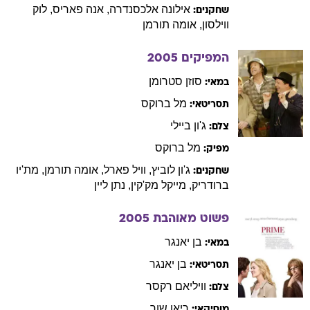
אילונה
אלכסנדרה
,
אנה
פאריס
,
לוק
שחקנים:
ווילסון
,
אומה
תורמן
המפיקים
2005
סוזן
סטרומן
במאי:
מל
ברוקס
תסריטאי:
ג'ון
ביילי
צלם:
מל
ברוקס
מפיק:
ג'ון
לוביץ
,
וויל
פארל
,
אומה
תורמן
,
מת'יו
שחקנים:
ברודריק
,
מייקל
מק'קין
,
נתן
ליין
פשוט מאוהבת
2005
בן
יאנגר
במאי:
בן
יאנגר
תסריטאי:
וויליאם
רקסר
צלם:
ריאן
שור
מוסיקאי: