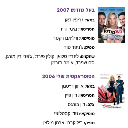
בעל מזדמן
2007
גריפין
דאן
במאי:
מימי
הייר
תסריטאי:
וויליאם
רקסר
מוסיקאי:
ג'ניפר
טוד
מפיק:
לינדזי
סלואן
,
קולין
פירת'
,
ג'פרי דין
מורגן
,
שחקנים:
סם
שפרד
,
אומה
תורמן
הסופראקסית שלי
2006
אייוון
רייטמן
במאי:
דון
פיין
תסריטאי:
דון
בורגס
צלם:
טדי
קסטלוצ'י
מוסיקאי:
ביל
קררו
,
ארנון
מילצ'ן
מפיק: