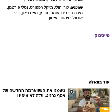
לורן
הולי
,
מייקל
רפפורט
,
נטלי
פורטמן
,
שחקנים:
מירה
סורבינו
,
אומה
תורמן
,
מאט
דילון
,
רוזי
אודונל
,
טימותי
האטון
פייסבוק
עוד בוואלה
טעמנו את השווארמה החדשה של
אסף גרניט, ולזה לא ציפינו
אוכל