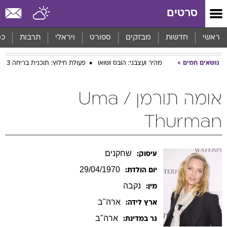
סרטים
ראשי
חדשות
מבזקים
ספורט
ויראלי
תרבות
כס
נושאים חמים
מהיר ועצבני: הובס ושואו
פעולת חילוץ: תוכנית בריחה 3
אומה תורמן / Uma
Thurman
שחקנים
עיסוק:
29/04/1970
יום הולדת:
נקבה
מין:
ארה"ב
ארץ לידה:
ארה"ב
גר במדינת: