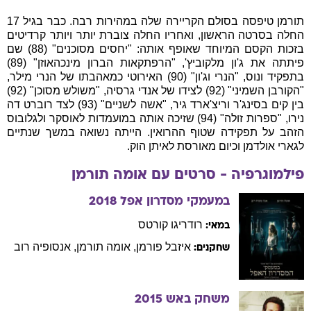
תורמן טיפסה בסולם הקריירה שלה במהירות רבה. כבר בגיל 17
החלה בסרטה הראשון, ואחריו החלה צוברת יותר ויותר קרדיטים
בזכות הקסם המיוחד שאופף אותה: "יחסים מסוכנים" (88) שם
פיתתה את ג'ון מלקוביץ', "הרפתקאות הברון מינכהאוזן" (89)
בתפקיד ונוס, "הנרי וג'ון" (90) האירוטי כמאהבתו של הנרי מילר,
"הקורבן השמיני" (92) לצידו של אנדי גרסיה, "משולש מסוכן" (92)
בין קים בסינג'ר וריצ'ארד גיר, "אשה לשניים" (93) לצד רוברט דה
נירו, "ספרות זולה" (94) שזיכה אותה במועמדות לאוסקר ולגלובוס
הזהב על תפקידה שטוף ההרואין. הייתה נשואה במשך שנתיים
לגארי אולדמן וכיום מאורסת לאיתן הוק.
פילמוגרפיה - סרטים עם
אומה
תורמן
במעמקי מסדרון אפל
2018
רודריגו
קורטס
במאי:
איזבל
פורמן
,
אומה
תורמן
,
אנסופיה
רוב
שחקנים:
משחק באש
2015