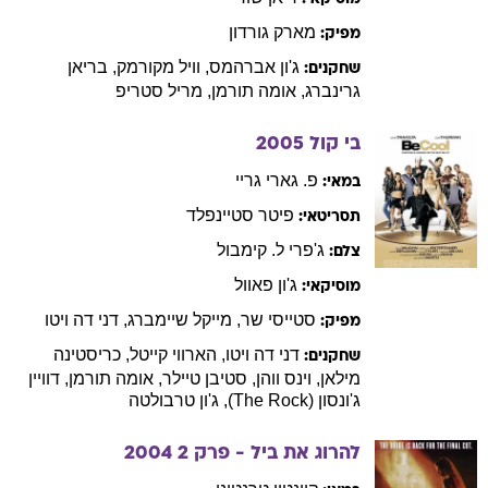
מארק
גורדון
מפיק:
ג'ון
אברהמס
,
וויל
מקורמק
,
בריאן
שחקנים:
גרינברג
,
אומה
תורמן
,
מריל
סטריפ
בי קול
2005
פ.
גארי גריי
במאי:
פיטר
סטיינפלד
תסריטאי:
ג'פרי ל.
קימבול
צלם:
ג'ון
פאוול
מוסיקאי:
סטייסי
שר
,
מייקל
שיימברג
,
דני
דה ויטו
מפיק:
דני
דה ויטו
,
הארווי
קייטל
,
כריסטינה
שחקנים:
מילאן
,
וינס
ווהן
,
סטיבן
טיילר
,
אומה
תורמן
,
דוויין
ג'ונסון (The Rock)
,
ג'ון
טרבולטה
להרוג את ביל - פרק 2
2004