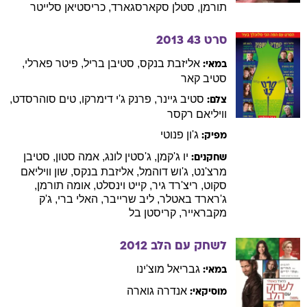
תורמן
,
סטלן
סקארסגארד
,
כריסטיאן
סלייטר
סרט 43
2013
אליזבת
בנקס
,
סטיבן
בריל
,
פיטר
פארלי
,
במאי:
סטיב
קאר
סטיב
גיינר
,
פרנק
ג'י דימרקו
,
טים
סוהרסדט
,
צלם:
וויליאם
רקסר
ג'ון
פנוטי
מפיק:
יו
ג'קמן
,
ג'סטין
לונג
,
אמה
סטון
,
סטיבן
שחקנים:
מרצ'נט
,
ג'וש
דוהמל
,
אליזבת
בנקס
,
שון וויליאם
סקוט
,
ריצ'רד
גיר
,
קייט
וינסלט
,
אומה
תורמן
,
ג'רארד
באטלר
,
ליב
שרייבר
,
האלי
ברי
,
ג'ק
מקבראייר
,
קריסטן
בל
לשחק עם הלב
2012
גבריאל
מוצ'ינו
במאי:
אנדרה
גוארה
מוסיקאי: