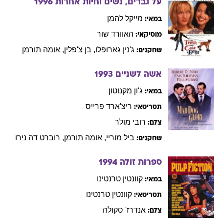
על גברים, נשים וחיות אחרות
1996
מייקל
להמן
במאי:
האוורד
שור
מוסיקאי:
ג'נין
גארופלו
,
בן
צ'פלין
,
אומה
תורמן
שחקנים:
אשה לשניים
1993
ג'ון
מקנוטון
במאי:
ריצ'ארד
פרייס
תסריטאי:
רובי
מולר
צלם:
ביל
מוריי
,
אומה
תורמן
,
רוברט
דה נירו
שחקנים:
ספרות זולה
1994
קוונטין
טרנטינו
במאי:
קוונטין
טרנטינו
תסריטאי:
אנדרז'
סקולה
צלם: