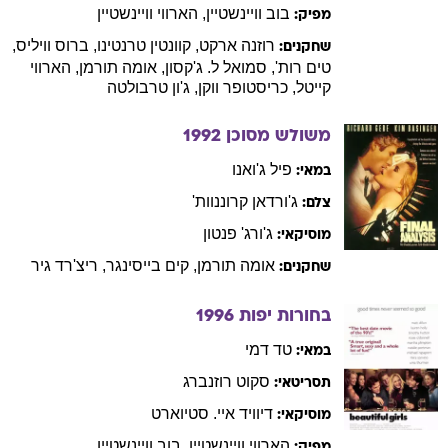
בוב
וויינשטיין
,
הארווי
וויינשטיין
מפיק:
רוזנה
ארקט
,
קוונטין
טרנטינו
,
ברוס
וויליס
,
שחקנים:
טים
רות'
,
סמואל
ל. ג'קסון
,
אומה
תורמן
,
הארווי
קייטל
,
כריסטופר
ווקן
,
ג'ון
טרבולטה
משולש מסוכן
1992
פיל
ג'ואנו
במאי:
ג'ורדאן
קרוננוות'
צלם:
ג'ורג'
פנטון
מוסיקאי:
אומה
תורמן
,
קים
בייסינגר
,
ריצ'רד
גיר
שחקנים:
בחורות יפות
1996
טד
דמי
במאי:
סקוט
רוזנברג
תסריטאי:
דיוויד איי.
סטיוארט
מוסיקאי:
הארווי
וויינשטיין
,
בוב
וויינשטיין
מפיק: