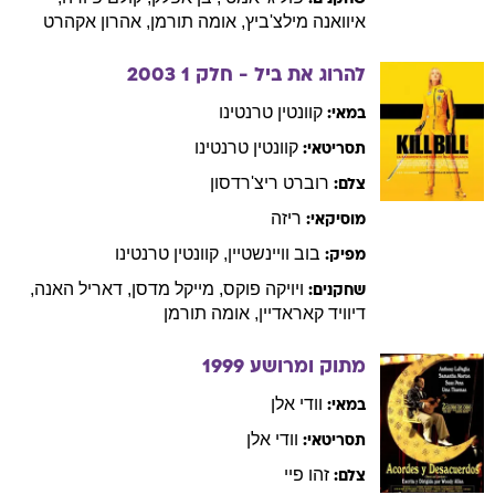
איוואנה
מילצ'ביץ
,
אומה
תורמן
,
אהרון
אקהרט
להרוג את ביל - חלק 1
2003
קוונטין
טרנטינו
במאי:
קוונטין
טרנטינו
תסריטאי:
רוברט
ריצ'רדסון
צלם:
ריזה
מוסיקאי:
בוב
וויינשטיין
,
קוונטין
טרנטינו
מפיק:
ויויקה
פוקס
,
מייקל
מדסן
,
דאריל
האנה
,
שחקנים:
דיוויד
קאראדיין
,
אומה
תורמן
מתוק ומרושע
1999
וודי
אלן
במאי:
וודי
אלן
תסריטאי:
זהו
פיי
צלם: