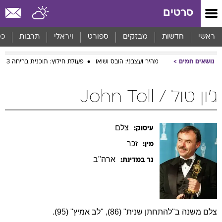
סרטים
ראשי
חדשות
מבזקים
ספורט
ויראלי
תרבות
כס
נושאים חמים
מהיר ועצבני: הובס ושואו
פעולת חילוץ: תוכנית בריחה 3
ג'ון טול / John Toll
צלם
עיסוק:
זכר
מין:
ארה"ב
גר במדינת:
צלם משנה ב"להתחתן שנית" (86), "לב אמיץ" (95).