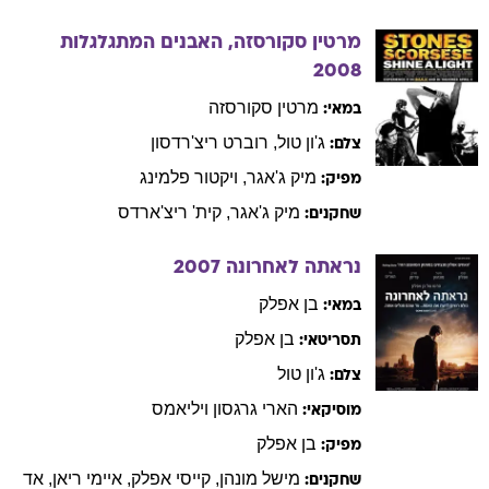
מרטין סקורסזה, האבנים המתגלגלות
2008
מרטין
סקורסזה
במאי:
ג'ון
טול
,
רוברט
ריצ'רדסון
צלם:
מיק
ג'אגר
,
ויקטור
פלמינג
מפיק:
מיק
ג'אגר
,
קית'
ריצ'ארדס
שחקנים:
נראתה לאחרונה
2007
בן
אפלק
במאי:
בן
אפלק
תסריטאי:
ג'ון
טול
צלם:
הארי
גרגסון ויליאמס
מוסיקאי:
בן
אפלק
מפיק:
מישל
מונהן
,
קייסי
אפלק
,
איימי
ריאן
,
אד
שחקנים: