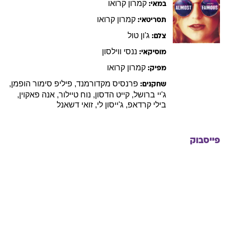
קמרון
קרואו
במאי:
קמרון
קרואו
תסריטאי:
ג'ון
טול
צלם:
ננסי
ווילסון
מוסיקאי:
קמרון
קרואו
מפיק:
פרנסיס
מקדורמנד
,
פיליפ
סימור הופמן
,
שחקנים:
ג'יי
ברושל
,
קייט
הדסון
,
נוח
טיילור
,
אנה
פאקוין
,
בילי
קרדאפ
,
ג'ייסון
לי
,
זואי
דשאנל
פייסבוק