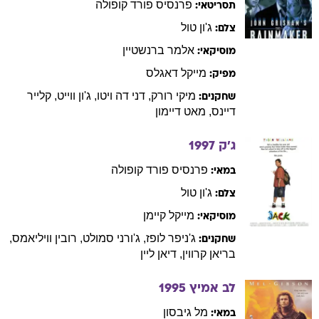
פרנסיס
פורד קופולה
תסריטאי:
ג'ון
טול
צלם:
אלמר
ברנשטיין
מוסיקאי:
מייקל
דאגלס
מפיק:
מיקי
רורק
,
דני
דה ויטו
,
ג'ון
ווייט
,
קלייר
שחקנים:
דיינס
,
מאט
דיימון
ג'ק
1997
פרנסיס
פורד קופולה
במאי:
ג'ון
טול
צלם:
מייקל
קיימן
מוסיקאי:
ג'ניפר
לופז
,
ג'ורני
סמולט
,
רובין
וויליאמס
,
שחקנים:
בריאן
קרווין
,
דיאן
ליין
לב אמיץ
1995
מל
גיבסון
במאי: