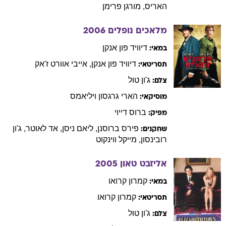
האריס
,
מורגן
פרימן
מלאכים נופלים
2006
דיוויד
פון אנקן
במאי:
דיוויד
פון אנקן
,
אייבי אוורט
ז'אק
תסריטאי:
ג'ון
טול
צלם:
הארי
גרגסון ויליאמס
מוסיקאי:
ברוס
דייוי
מפיק:
פירס
ברוסנן
,
ליאם
ניסן
,
אד
לאוטר
,
ג'ון
שחקנים:
רובינסון
,
מייקל
ווינקוט
אליזבט טאון
2005
קמרון
קרואו
במאי:
קמרון
קרואו
תסריטאי:
ג'ון
טול
צלם: