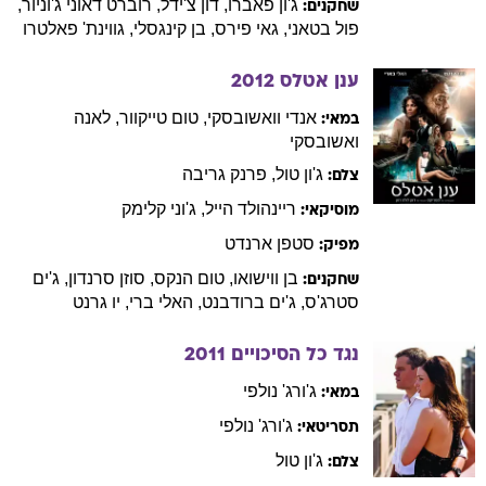
ג'ון
פאברו
,
דון
צ'ידל
,
רוברט
דאוני ג'וניור
,
שחקנים:
פול
בטאני
,
גאי
פירס
,
בן
קינגסלי
,
גווינת'
פאלטרו
ענן אטלס
2012
אנדי
וואשובסקי
,
טום
טייקוור
,
לאנה
במאי:
ואשובסקי
ג'ון
טול
,
פרנק
גריבה
צלם:
ריינהולד
הייל
,
ג'וני
קלימק
מוסיקאי:
סטפן
ארנדט
מפיק:
בן
ווישואו
,
טום
הנקס
,
סוזן
סרנדון
,
ג'ים
שחקנים:
סטרג'ס
,
ג'ים
ברודבנט
,
האלי
ברי
,
יו
גרנט
נגד כל הסיכויים
2011
ג'ורג'
נולפי
במאי:
ג'ורג'
נולפי
תסריטאי:
ג'ון
טול
צלם: