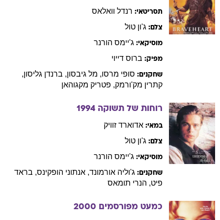
רנדל
וואלאס
תסריטאי:
ג'ון
טול
צלם:
ג'יימס
הורנר
מוסיקאי:
ברוס
דייוי
מפיק:
סופי
מרסו
,
מל
גיבסון
,
ברנדן
גליסון
,
שחקנים:
קתרין
מק'ורמק
,
פטריק
מקגוהאן
רוחות של תשוקה
1994
אדוארד
זוויק
במאי:
ג'ון
טול
צלם:
ג'יימס
הורנר
מוסיקאי:
ג'וליה
אורמונד
,
אנתוני
הופקינס
,
בראד
שחקנים:
פיט
,
הנרי
תומאס
כמעט מפורסמים
2000