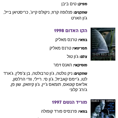
טים
ביבן
מפיק:
פנלופה
קרוז
,
ניקולס
קייג'
,
כריסטיאן
בייל
,
שחקנים:
ג'ון
הארט
הקו האדום
1998
טרנס
מאליק
במאי:
טרנס
מאליק
תסריטאי:
ג'ון
טול
צלם:
האנס
זימר
מוסיקאי:
ניק
נולטה
,
ג'ון
טרבולטה
,
בן
צ'פלין
,
ג'ארד
שחקנים:
לטו
,
ג'יימס
קאביזל
,
ג'ון
סי. ריילי
,
וודי
הרלסון
,
אליאס
קוטאס
,
תומאס
ג'יין
,
ג'ון
קיוזאק
,
שון
פן
,
ג'ורג'
קלוני
מוריד הגשם
1997
פרנסיס
פורד קופולה
במאי: