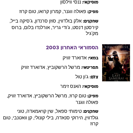
ננסי
ווילסון
מוסיקאי:
פאולה
ווגנר
,
קמרון
קרואו
,
טום
קרוז
מפיק:
אלק
בולדווין
,
סוזן
סרנדון
,
ג'סיקה
בייל
,
שחקנים:
קירסטן
דנסט
,
ג'ודי
גריר
,
אורלנדו
בלום
,
ברוס
מק'גיל
הסמוראי האחרון
2003
אדוארד
זוויק
במאי:
מרשל
הרשקוביץ
,
אדוארד
זוויק
תסריטאי:
ג'ון
טול
צלם:
האנס
זימר
מוסיקאי:
טום
קרוז
,
מרשל
הרשקוביץ
,
אדוארד
זוויק
,
מפיק:
פאולה
ווגנר
טימותי
ספאל
,
שין
קויאמאדה
,
טוני
שחקנים:
גולדווין
,
הירוקי
סנאדה
,
בילי
קונולי
,
קן
וואטנבי
,
טום
קרוז