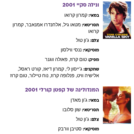
ונילה סקיי
2001
קמרון
קרואו
במאי:
מטאו
גיל
,
אלחנדרו
אמנאבר
,
קמרון
תסריטאי:
קרואו
ג'ון
טול
צלם:
ננסי
ווילסון
מוסיקאי:
טום
קרוז
,
פאולה
ווגנר
מפיק:
ג'ייסון
לי
,
קמרון
דיאז
,
קורט
ראסל
,
שחקנים:
אלישיה
וויט
,
פנלופה
קרוז
,
נוח
טיילור
,
טום
קרוז
המנדולינה של קפטן קורלי
2001
ג'ון
מאדן
במאי:
שון
סלובו
תסריטאי:
ג'ון
טול
צלם:
סטיבן
וורבק
מוסיקאי: