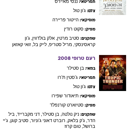
ננסי
מאיירס
תסריטאי:
ג'ון
טול
צלם:
הייטור
פריירה
מוסיקאי:
סקוט
רודין
מפיק:
סטיב
מרטין
,
אלק
בולדווין
,
ג'ון
שחקנים:
קראסינסקי
,
מריל
סטריפ
,
לייק
בל
,
זואי
קאזאן
רעם טרופי
2008
בן
סטילר
במאי:
ג'סטין
ת'רו
תסריטאי:
ג'ון
טול
צלם:
תיאודור
שפירו
מוסיקאי:
סטיוארט
קורנפלד
מפיק:
ניק
נולטה
,
בן
סטילר
,
דני
מקברייד
,
ביל
שחקנים:
הדר
,
ג'ק
בלאק
,
רוברט
דאוני ג'וניור
,
סטיב
קוגן
,
ג'יי
ברושל
,
טום
קרוז