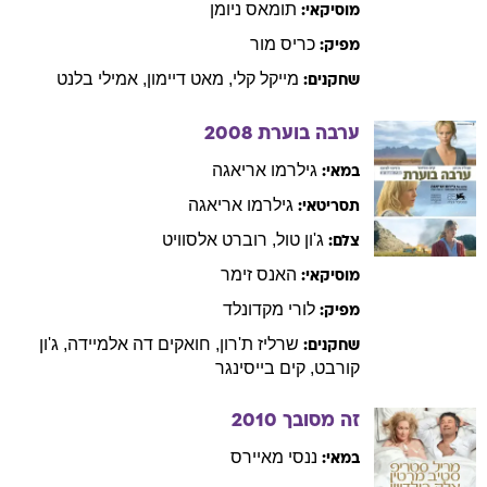
תומאס
ניומן
מוסיקאי:
כריס
מור
מפיק:
מייקל
קלי
,
מאט
דיימון
,
אמילי
בלנט
שחקנים:
ערבה בוערת
2008
גילרמו
אריאגה
במאי:
גילרמו
אריאגה
תסריטאי:
ג'ון
טול
,
רוברט
אלסוויט
צלם:
האנס
זימר
מוסיקאי:
לורי
מקדונלד
מפיק:
שרליז
ת'רון
,
חואקים
דה אלמיידה
,
ג'ון
שחקנים:
קורבט
,
קים
בייסינגר
זה מסובך
2010
ננסי
מאיירס
במאי: