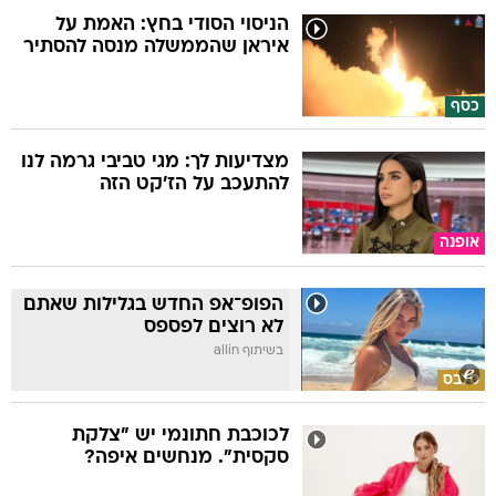
הניסוי הסודי בחץ: האמת על
איראן שהממשלה מנסה להסתיר
כסף
מצדיעות לך: מגי טביבי גרמה לנו
להתעכב על הז'קט הזה
אופנה
הפופ־אפ החדש בגלילות שאתם
לא רוצים לפספס
בשיתוף allin
סלבס
לכוכבת חתונמי יש "צלקת
סקסית". מנחשים איפה?