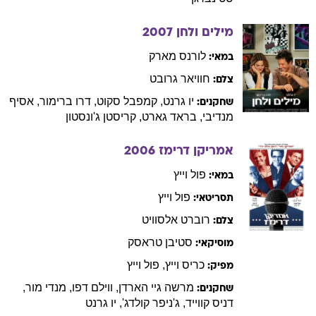
מילים ולחן
2007
לורנס
מארק
במאי:
חוויאר
גרובט
צלם:
יו
גרנט
,
קמפבל
סקוט
,
דרו
ברימור
,
אסיף
שחקנים:
מנדיבי
,
בראד
גארט
,
קריסטן
ג'ונסטון
אמריקן דרימז
2006
פול
וייץ
במאי:
פול
וייץ
תסריטאי:
רוברט
אלסוויט
צלם:
סטיבן
טראסק
מוסיקאי:
כריס
וייץ
,
פול
וייץ
מפיק:
מרשה
גיי הארדן
,
ווילם
דפו
,
מנדי
מור
,
שחקנים:
דניס
קווייד
,
ג'ניפר
קולדג'
,
יו
גרנט