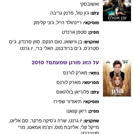
ואשובסקי
ג'ון
טול
,
פרנק
גריבה
צלם:
ריינהולד
הייל
,
ג'וני
קלימק
מוסיקאי:
סטפן
ארנדט
מפיק:
בן
ווישואו
,
טום
הנקס
,
סוזן
סרנדון
,
ג'ים
שחקנים:
סטרג'ס
,
ג'ים
ברודבנט
,
האלי
ברי
,
יו
גרנט
על הזוג מורגן שמעתם?
2010
מארק
לורנס
במאי:
מארק
לורנס
תסריטאי:
פלוריאן
בולהאוס
צלם:
תיאודור
שפירו
מוסיקאי:
ריאן
קוואנו
מפיק:
יו
גרנט
,
שרה
ג'סיקה פרקר
,
סם
אליוט
,
שחקנים:
מייקל
קלי
,
אליזבת
מוס
,
ויצ'נזו
אמאטו
,
מרי
סטינברגן