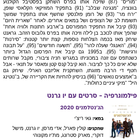
"מוריס" (87) שזיכה אותו בפרס השחקן בפסטיבל הקולנוע
בוונציה, "מנגינה שבלב" (91) בתפקיד המוזיקאי הקלאסי שופן,
"ירח מר" (93) של רומן פולנסקי שחשף אותו בתפקיד שמשך
תשומת לב של הצופים ושל במאים אחרים. לאחר "שארית היום"
(93) קיבל את התפקיד המפורסם ב"ארבע חתונות ולוויה אחת"
שהפך אותו לכוכב בן לילה וזיכה אותו בפרס גלובוס הזהב. גראנט
שיחק מאז בכמה הצלחות נוספות, קצת יותר קטנות: "סירנות"
(94), "האנגלי שעלה להר" (95), "תשעה חודשים" (95), "על תבונה
ורגישות" (95). ב1995 גם קיבל את הפרסום הגדול ביותר
כשנתפס עם זונה במכוניתו במגרש חניה ציבורי, מקבל שרותים
שלא יאים כל כך לציבור. הוא קיבל קנס קטן ומאסר על תנאי - אבל
חטף די הרבה מזוגתו, השחקנית אליזבט הארלי. שיחק גם
ב"אמצעים נואשים" (96) בניסיון להחיות את הקריירה של, ב"נוטינג
היל" "מיקי עיניים כחולות".
פילמוגרפיה - סרטים עם
יו
גרנט
הג'נטלמנים
2020
גאי
ריצ'י
במאי:
קולין
פארל
,
אדי
מרסן
,
יו
גרנט
,
מישל
שחקנים:
דוקרי
,
מארק
סטרונג
,
מת'יו
מקונוהי