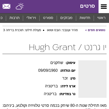
סרטים
ראשי
חדשות
מבזקים
ספורט
ויראלי
תרבות
כס
נושאים חמים
מהיר ועצבני: הובס ושואו
פעולת חילוץ: תוכנית בריחה 3
יו גרנט / Hugh Grant
שחקנים
עיסוק:
09/09/1960
יום הולדת:
זכר
מין:
בריטניה
ארץ לידה:
בריטניה
גר במדינת:
מאז תחילת שנות ה-80 שיחק בכמה סרטי טלוויזיה וקולנוע, ביניהם: