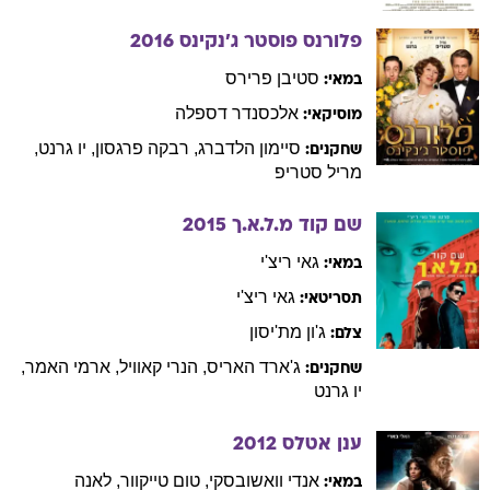
פלורנס פוסטר ג'נקינס
2016
סטיבן
פרירס
במאי:
אלכסנדר
דספלה
מוסיקאי:
סיימון
הלדברג
,
רבקה
פרגסון
,
יו
גרנט
,
שחקנים:
מריל
סטריפ
שם קוד מ.ל.א.ך
2015
גאי
ריצ'י
במאי:
גאי
ריצ'י
תסריטאי:
ג'ון
מת'יסון
צלם:
ג'ארד
האריס
,
הנרי
קאוויל
,
ארמי
האמר
,
שחקנים:
יו
גרנט
ענן אטלס
2012
אנדי
וואשובסקי
,
טום
טייקוור
,
לאנה
במאי: