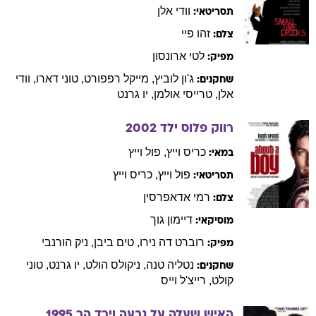
וודי
אלן
תסריטאי:
זהו
פיי
צלם:
לטי
ארונסון
מפיק:
ג'ון
לוביץ
,
מייקל
רפפורט
,
טוני
דארו
,
וודי
שחקנים:
אלן
,
טרייסי
אולמן
,
יו
גרנט
רווק פלוס ילד
2002
כריס
וייץ
,
פול
וייץ
במאי:
פול
וייץ
,
כריס
וייץ
תסריטאי:
רמי
אדאפרסין
צלם:
דיימון
גוך
מוסיקאי:
רוברט
דה נירו
,
טים
ביבן
,
ניק
הורנבי
מפיק:
נטליה
טנה
,
ניקולס
הולט
,
יו
גרנט
,
טוני
שחקנים:
קולט
,
רייצ'ל
וייס
האיש שעלה על גבעה וירד הר
1995