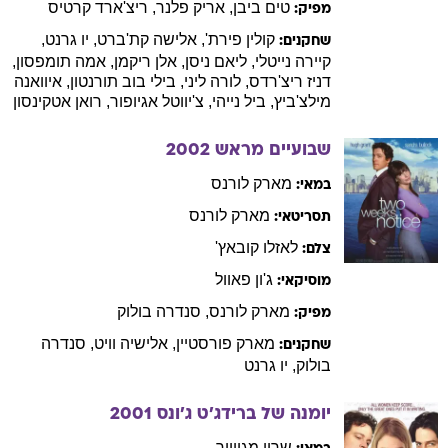
טים
ביבן
,
אריק
פלנר
,
ריצ'ארד
קרטיס
מפיק:
קולין
פירת'
,
אלישה
קת'ברט
,
יו
גרנט
,
שחקנים:
קיירה
נייטלי
,
ליאם
ניסן
,
אלן
ריקמן
,
אמה
תומפסון
,
דניז
ריצ'רדס
,
לורה
ליני
,
בילי
בוב תורנטון
,
איוואנה
מילצ'ביץ
,
ביל
נייהי
,
צ'יווטל
אגיופור
,
רואן
אטקינסון
שבועיים מראש
2002
מארק
לורנס
במאי:
מארק
לורנס
תסריטאי:
לאזלו
קובאץ'
צלם:
ג'ון
פאוול
מוסיקאי:
מארק
לורנס
,
סנדרה
בולוק
מפיק:
מארק
פורסטיין
,
אלישיה
וויט
,
סנדרה
שחקנים:
בולוק
,
יו
גרנט
יומנה של ברידג'ט ג'ונס
2001
שרון
מגווייר