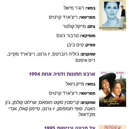
רוג'ר
מישל
במאי:
ריצ'ארד
קרטיס
תסריטאי:
מייקל
קולטר
צלם:
טרבור
ג'ונס
מוסיקאי:
טים
ביבן
מפיק:
ג'וליה
רוברטס
,
יו
גרנט
,
ריצ'ארד
מקייב
,
שחקנים:
ריס
איפנס
ארבע חתונות ולוויה אחת
1994
מייק
ניואל
במאי:
ריצ'ארד
קרטיס
תסריטאי:
קריסטין
סקוט תומאס
,
שרלוט
קולמן
,
ג'ון
שחקנים:
האנה
,
סופי
תומפסון
,
יו
גרנט
,
סיימון
קאלו
,
אנדי
מק'דאוול
על תבונה ורגישות
1995