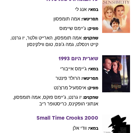
אנג
לי
במאי:
אמה
תומפסון
תסריטאי:
ג'יימס
שיימוס
מפיק:
אמה
תומפסון
,
הארייט
וולטר
,
יו
גרנט
,
שחקנים:
קייט
וינסלט
,
גמה
ג'ונס
,
טום
ווילקינסון
שארית היום
1993
ג'יימס
אייבורי
במאי:
הרולד
פינטר
תסריטאי:
איסמעיל
מרצ'נט
מפיק:
יו
גרנט
,
ג'יימס
פוקס
,
אמה
תומפסון
,
שחקנים:
אנתוני
הופקינס
,
כריסטופר
ריב
Small Time Crooks
2000
וודי
אלן
במאי: