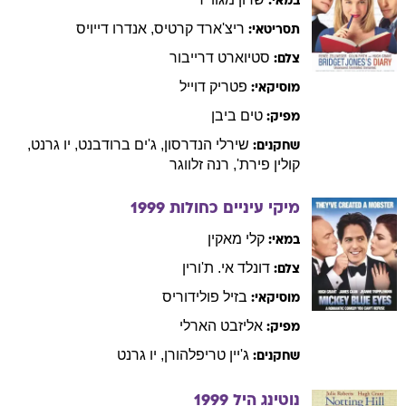
במאי:
ריצ'ארד
קרטיס
,
אנדרו
דייויס
תסריטאי:
סטיוארט
דרייבור
צלם:
פטריק
דוייל
מוסיקאי:
טים
ביבן
מפיק:
שירלי
הנדרסון
,
ג'ים
ברודבנט
,
יו
גרנט
,
שחקנים:
קולין
פירת'
,
רנה
זלווגר
מיקי עיניים כחולות
1999
קלי
מאקין
במאי:
דונלד
אי. ת'ורין
צלם:
בזיל
פולידוריס
מוסיקאי:
אליזבט
הארלי
מפיק:
ג'יין
טריפלהורן
,
יו
גרנט
שחקנים:
נוטינג היל
1999