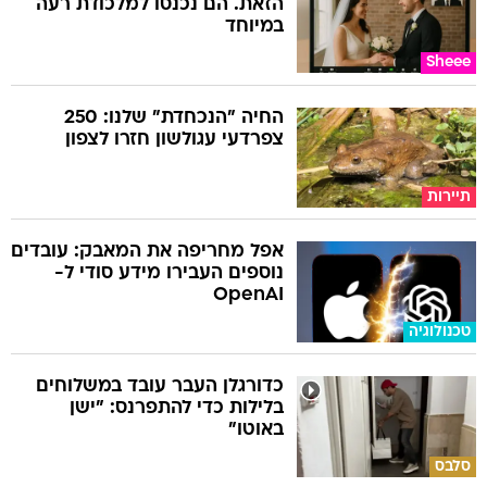
הזאת. הם נכנסו למלכודת רעה
במיוחד
Sheee
החיה "הנכחדת" שלנו: 250
צפרדעי עגולשון חזרו לצפון
תיירות
אפל מחריפה את המאבק: עובדים
נוספים העבירו מידע סודי ל-
OpenAI
טכנולוגיה
כדורגלן העבר עובד במשלוחים
בלילות כדי להתפרנס: "ישן
באוטו"
סלבס