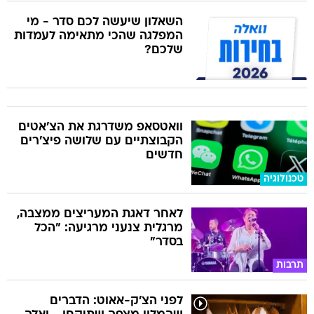
השאלון שיעשה לכם סדר - מי
המפלגה שהכי מתאימה לעמדות
שלכם?
וואטסאפ משדרגת את הצ'אטים
הקבוצתיים עם שלושה פיצ'רים
חדשים
טכנולוגיה
לאחר דאגת המעריצים ממצבה,
מרגלית צנעני מרגיעה: "הכל
בסדר"
תרבות
לפני הצ'ק-אאוט: הדברים