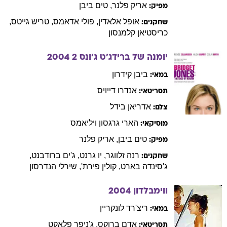
אריק
פלנר
,
טים
ביבן
מפיק:
אופל
אלאדין
,
פולי
אדאמס
,
טריש
גייטס
,
שחקנים:
כריסטיאן
קלמנסון
יומנה של ברידג'ט ג'ונס 2
2004
ביבן
קידרון
במאי:
אנדרו
דייויס
תסריטאי:
אדריאן
בידל
צלם:
הארי
גרגסון ויליאמס
מוסיקאי:
טים
ביבן
,
אריק
פלנר
מפיק:
רנה
זלווגר
,
יו
גרנט
,
ג'ים
ברודבנט
,
שחקנים:
ג'סינדה
בארט
,
קולין
פירת'
,
שירלי
הנדרסון
ווימבלדון
2004
ריצ'רד
לונקריין
במאי:
אדם
ברוקס
,
ג'ניפר
פלאקט
תסריטאי: