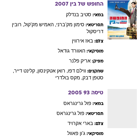
החופש של בין
2007
סטיב
בנדלק
במאי:
סימון
מק'ברני
,
האמיש
מק'קול
,
רובין
תסריטאי:
דריסקול
באז
אירווין
צלם:
האוורד
גודאל
מוסיקאי:
אריק
פלנר
מפיק:
ווילם
דפו
,
רואן
אטקינסון
,
קלינט
דייר
,
שחקנים:
סטפן
דבק
,
מקס
בולדרי
טיסה 93
2005
פול
גרינגראס
במאי:
פול
גרינגראס
תסריטאי:
בארי
אקרויד
צלם:
ג'ון
פאוול
מוסיקאי: