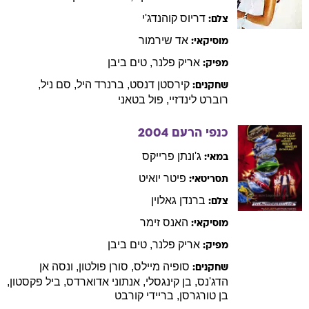
דריוס
קוהנדג'י
צלם:
אד
שירמור
מוסיקאי:
אריק
פלנר
,
טים
ביבן
מפיק:
קירסטן
דנסט
,
ברנרד
היל
,
סם
ניל
,
שחקנים:
רוברט
לינדזיי
,
פול
בטאני
כנפי הרעם
2004
ג'ונתן
פרייקס
במאי:
פיטר
יואיט
תסריטאי:
ברנדן
גאלוין
צלם:
האנס
זימר
מוסיקאי:
אריק
פלנר
,
טים
ביבן
מפיק:
סופיה
מיילס
,
סורן
פולטון
,
ונסה
אן
שחקנים:
הדג'נס
,
בן
קינגסלי
,
אנתוני
אדוארדס
,
ביל
פקסטון
,
בן
טורגרסן
,
בריידי
קורבט