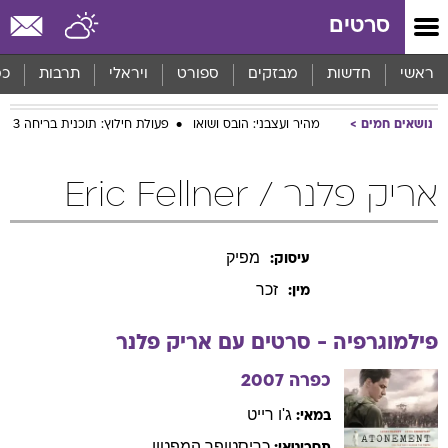
סרטים
ראשי
חדשות
מבזקים
ספורט
ויראלי
תרבות
כס
נושאים חמים
מהיר ועצבני: הובס ושואו
פעולת חילוץ: תוכנית בריחה 3
אריק פלנר / Eric Fellner
מפיק
עיסוק:
זכר
מין:
פילמוגרפיה - סרטים עם
אריק
פלנר
כפרה
2007
ג'ו
רייט
במאי:
כריסטופר
המפטון