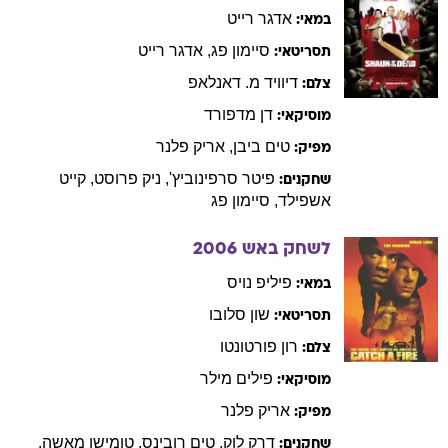
אדגר
רייט
במאי:
סיימון
פג
,
אדגר
רייט
תסריטאי:
דיוויד
מ. דאנלאפ
צלם:
דן
מדפורד
מוסיקאי:
טים
ביבן
,
אריק
פלנר
מפיק:
פיטר
סרפינוביץ'
,
ניק
פרוסט
,
קייט
שחקנים:
אשפילד
,
סיימון
פג
לשחק באש
2006
פיליפ
נויס
במאי:
שון
סלובו
תסריטאי:
רון
פורטונטו
צלם:
פילים
מילר
מוסיקאי:
אריק
פלנר
מפיק:
דרק
לוק
,
טים
רובינס
,
טומישו
מאשה
,
שחקנים: