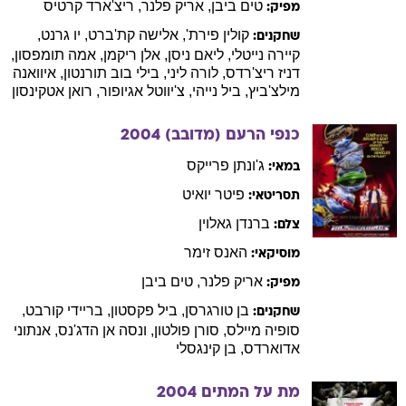
טים
ביבן
,
אריק
פלנר
,
ריצ'ארד
קרטיס
מפיק:
קולין
פירת'
,
אלישה
קת'ברט
,
יו
גרנט
,
שחקנים:
קיירה
נייטלי
,
ליאם
ניסן
,
אלן
ריקמן
,
אמה
תומפסון
,
דניז
ריצ'רדס
,
לורה
ליני
,
בילי
בוב תורנטון
,
איוואנה
מילצ'ביץ
,
ביל
נייהי
,
צ'יווטל
אגיופור
,
רואן
אטקינסון
כנפי הרעם (מדובב)
2004
ג'ונתן
פרייקס
במאי:
פיטר
יואיט
תסריטאי:
ברנדן
גאלוין
צלם:
האנס
זימר
מוסיקאי:
אריק
פלנר
,
טים
ביבן
מפיק:
בן
טורגרסן
,
ביל
פקסטון
,
בריידי
קורבט
,
שחקנים:
סופיה
מיילס
,
סורן
פולטון
,
ונסה
אן הדג'נס
,
אנתוני
אדוארדס
,
בן
קינגסלי
מת על המתים
2004