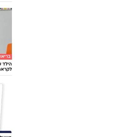
בריאו
הילד ע
לקראת