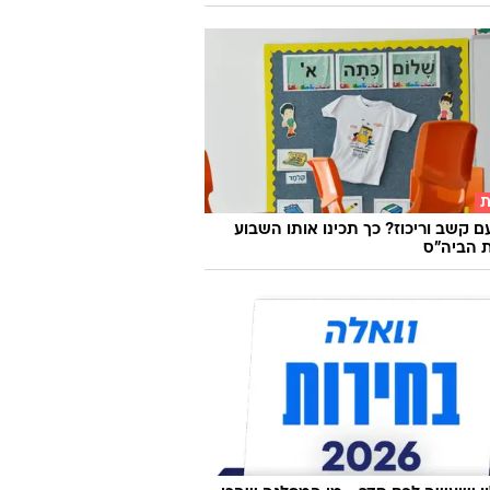
ת
ם קשב וריכוז? כך תכינו אותו השבוע
 הביה"ס