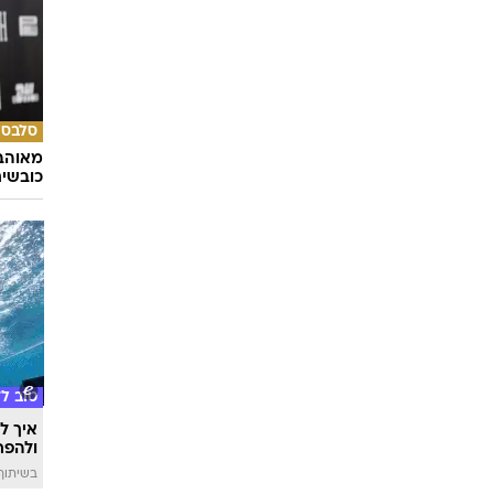
סלבס
מאוהבי
כובשי
טוב ל
איך לה
ולהפח
בשיתוף  SWIM