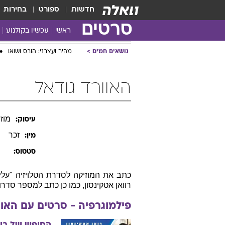
חדשות
ספורט
בחירות
סרטים
ראשי
עכשיו בקולנוע
נושאים חמים
מהיר ועצבני: הובס ושואו
האוורד גודאל
מוזי
עיסוק:
זכר
מין:
סטטוס:
כתב את המוזיקה לסדרת הטלויזיה "עליל
רוואן אטקינסון, כמו כן כתב למספר סדרו
פילמוגרפיה - סרטים עם
האוו