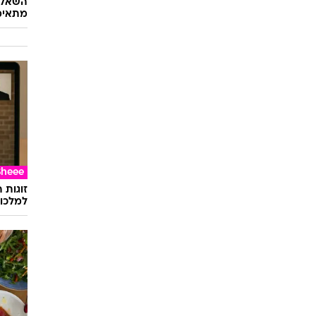
השאלון
מתאימ
Sheee
זוגות 
למלכוד