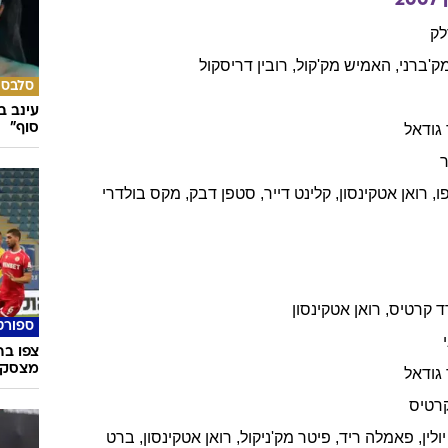
2007
לק
ק'ברני
,
האמיש
מק'קול
,
רובין
דריסקול
סלבס
עינב ב
סוף"
גודאל
ו
,
רואן
אטקינסון
,
קלינט
דייר
,
סטפן
דבק
,
מקס
בולדרי
ד
קרטיס
,
רואן
אטקינסון
ספורט
מצסק"
גודאל
רטיס
יולין
,
פאמלה
ריד
,
פיטר
מק'ניקול
,
רואן
אטקינסון
,
ברט