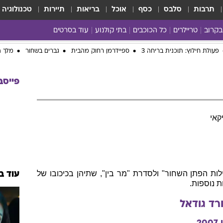
תרבות
סלבס
כסף
אוכל
בריאות
תיירות
טכנולוגיה
בקרוב
טריילרים
כל הכוכבים
בתי קולנוע
עוד בסרטים
כל הסרטים
פעולת חילוץ: תוכנית בריחה 3
ספיידרמן רחוק מהבית
גברים בשחור
מלך ה
yes planet
פייסב
קאי
ות הפתן השחור" ולסדרת "מר בין", שתיהן בכיכובו של
עוד ב
ת נוספות.
רד
גודאל