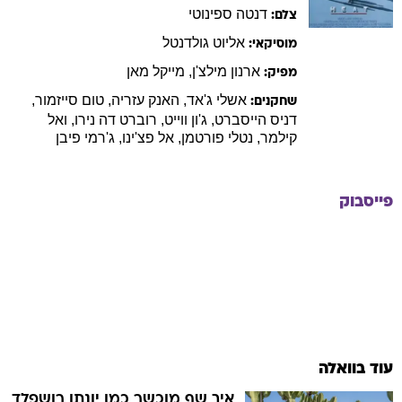
דנטה
ספינוטי
צלם:
אליוט
גולדנטל
מוסיקאי:
ארנון
מילצ'ן
,
מייקל
מאן
מפיק:
אשלי
ג'אד
,
האנק
עזריה
,
טום
סייזמור
,
שחקנים:
דניס
הייסברט
,
ג'ון
ווייט
,
רוברט
דה נירו
,
ואל
קילמר
,
נטלי
פורטמן
,
אל
פצ'ינו
,
ג'רמי
פיבן
פייסבוק
עוד בוואלה
איך שף מוכשר כמו יונתן רושפלד