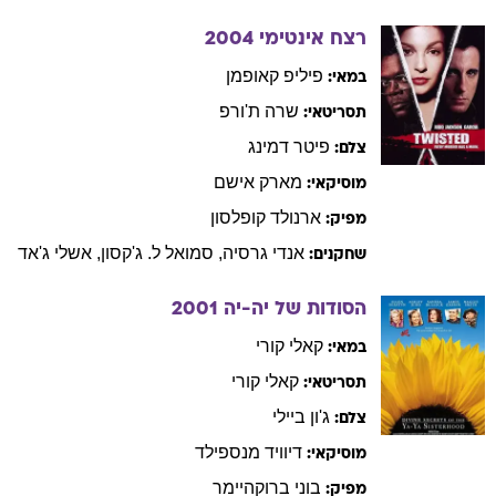
רצח אינטימי
2004
פיליפ
קאופמן
במאי:
שרה
ת'ורפ
תסריטאי:
פיטר
דמינג
צלם:
מארק
אישם
מוסיקאי:
ארנולד
קופלסון
מפיק:
אנדי
גרסיה
,
סמואל
ל. ג'קסון
,
אשלי
ג'אד
שחקנים:
הסודות של יה-יה
2001
קאלי
קורי
במאי:
קאלי
קורי
תסריטאי:
ג'ון
ביילי
צלם:
דיוויד
מנספילד
מוסיקאי:
בוני
ברוקהיימר
מפיק: