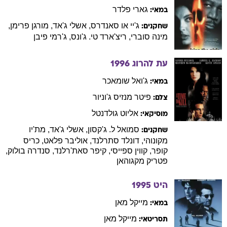
גארי
פלדר
במאי:
ג'יי
או סאנדרס
,
אשלי
ג'אד
,
מורגן
פרימן
,
שחקנים:
מינה
סוברי
,
ריצ'ארד
טי. ג'ונס
,
ג'רמי
פיבן
עת להרוג
1996
ג'ואל
שומאכר
במאי:
פיטר
מנזיס ג'וניור
צלם:
אליוט
גולדנטל
מוסיקאי:
סמואל
ל. ג'קסון
,
אשלי
ג'אד
,
מת'יו
שחקנים:
מקונוהי
,
דונלד
סתרלנד
,
אוליבר
פלאט
,
כריס
קופר
,
קווין
ספייסי
,
קיפר
סאת'רלנד
,
סנדרה
בולוק
,
פטריק
מקגוהאן
היט
1995
מייקל
מאן
במאי:
מייקל
מאן
תסריטאי: