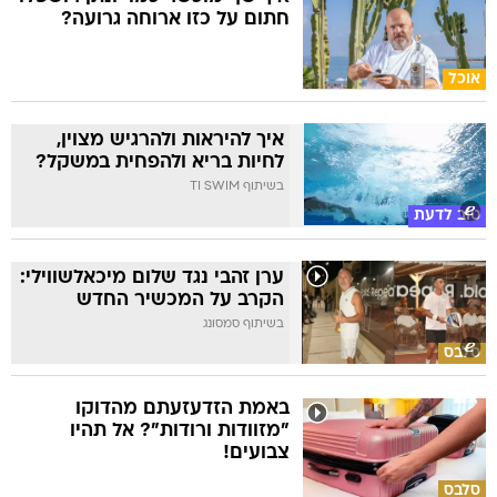
חתום על כזו ארוחה גרועה?
אוכל
איך להיראות ולהרגיש מצוין,
לחיות בריא ולהפחית במשקל?
בשיתוף TI SWIM
טוב לדעת
ערן זהבי נגד שלום מיכאלשווילי:
הקרב על המכשיר החדש
בשיתוף סמסונג
סלבס
באמת הזדעזעתם מהדוקו
"מזוודות ורודות"? אל תהיו
צבועים!
סלבס