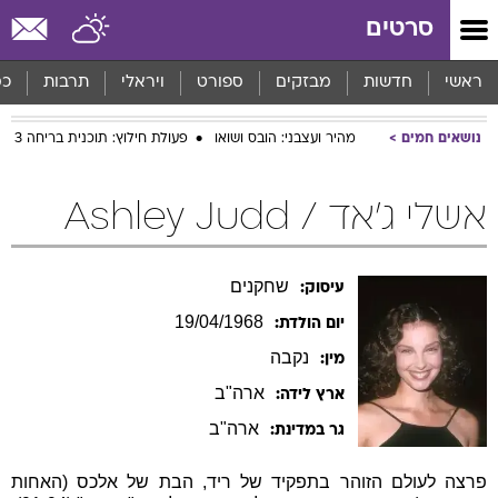
סרטים
ראשי
חדשות
מבזקים
ספורט
ויראלי
תרבות
כס
נושאים חמים
מהיר ועצבני: הובס ושואו
פעולת חילוץ: תוכנית בריחה 3
אשלי ג'אד / Ashley Judd
שחקנים
עיסוק:
19/04/1968
יום הולדת:
נקבה
מין:
ארה"ב
ארץ לידה:
ארה"ב
גר במדינת:
פרצה לעולם הזוהר בתפקיד של ריד, הבת של אלכס (האחות