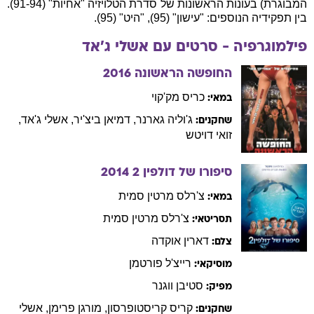
המבוגרת) בעונות הראשונות של סדרת הטלויזיה "אחיות" (91-94).
בין תפקידיה הנוספים: "עישון" (95), "היט" (95).
פילמוגרפיה - סרטים עם
אשלי
ג'אד
החופשה הראשונה
2016
כריס
מק'קוי
במאי:
ג'וליה
גארנר
,
דמיאן
ביצ'יר
,
אשלי
ג'אד
,
שחקנים:
זואי
דויטש
סיפורו של דולפין 2
2014
צ'רלס
מרטין סמית
במאי:
צ'רלס
מרטין סמית
תסריטאי:
דארין
אוקדה
צלם:
רייצ'ל
פורטמן
מוסיקאי:
סטיבן
ווגנר
מפיק:
קריס
קריסטופרסון
,
מורגן
פרימן
,
אשלי
שחקנים: