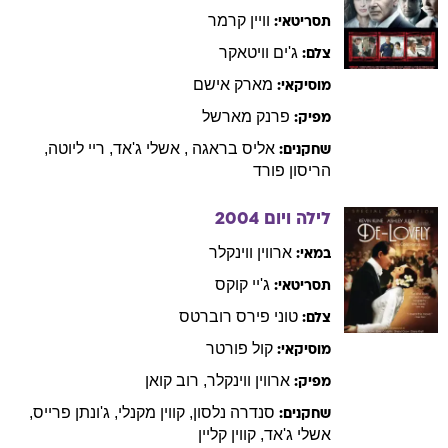
וויין
קרמר
תסריטאי:
ג'ים
וויטאקר
צלם:
מארק
אישם
מוסיקאי:
פרנק
מארשל
מפיק:
אליס
בראגה
,
אשלי
ג'אד
,
ריי
ליוטה
,
שחקנים:
הריסון
פורד
לילה ויום
2004
ארווין
ווינקלר
במאי:
ג'יי
קוקס
תסריטאי:
טוני
פירס רוברטס
צלם:
קול
פורטר
מוסיקאי:
ארווין
ווינקלר
,
רוב
קואן
מפיק:
סנדרה
נלסון
,
קווין
מקנלי
,
ג'ונתן
פרייס
,
שחקנים:
אשלי
ג'אד
,
קווין
קליין