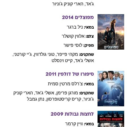
ג'אד
,
הארי
קוניק ג'וניור
מפוצלים
2014
ניל
ברגר
במאי:
אלווין
קושלר
צלם:
לוסי
פישר
מפיק:
מקהי
פייפר
,
טוני
גולדווין
,
ג'יי
קורטני
,
שחקנים:
אשלי
ג'אד
,
קייט
וינסלט
סיפורו של דולפין
2011
צ'רלס
מרטין סמית
במאי:
מורגן
פרימן
,
אשלי
ג'אד
,
הארי
קוניק
שחקנים:
ג'וניור
,
קריס
קריסטופרסון
,
נתן
גמבל
לחצות גבולות
2009
וויין
קרמר
במאי: