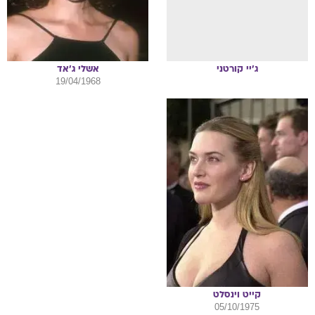
ג'יי
קורטני
אשלי
ג'אד
19/04/1968
קייט
וינסלט
05/10/1975