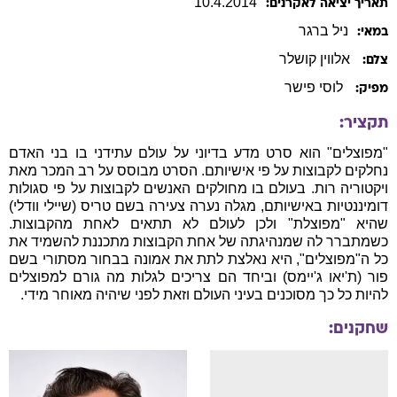
10
.
4
.
2014
תאריך יציאה לאקרנים:
ניל
ברגר
במאי:
אלווין קושלר
צלם:
לוסי פישר
מפיק:
תקציר:
"מפוצלים" הוא סרט מדע בדיוני על עולם עתידני בו בני האדם
נחלקים לקבוצות על פי אישיותם. הסרט מבוסס על רב המכר מאת
ויקטוריה רות. בעולם בו מחולקים האנשים לקבוצות על פי סגולות
דומיננטיות באישיותם, מגלה נערה צעירה בשם טריס (שיילי וודלי)
שהיא "מפוצלת" ולכן לעולם לא תתאים לאחת מהקבוצות.
כשמתברר לה שמנהיגתה של אחת הקבוצות מתכננת להשמיד את
כל ה"מפוצלים", היא נאלצת לתת את אמונה בבחור מסתורי בשם
פור (ת'יאו ג'יימס) וביחד הם צריכים לגלות מה גורם למפוצלים
להיות כל כך מסוכנים בעיני העולם וזאת לפני שיהיה מאוחר מידי.
שחקנים: