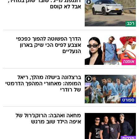
דונגפנג מייג': שובר שוק במחיר,
אבל לא קוסם
רכב
הדרך הפשוטה להפוך כפכפי
אצבע לפיס הכי שיק בארון
הנעליים
אופנה
ברצלונה בישלה מהלך, ריאל
המומה: מאחורי המהפך הדרמטי
של רודרי
ספורט
מחאה ואהבה: הרוקנ'רול של
איפה הילד שוב מרגש
תרבות