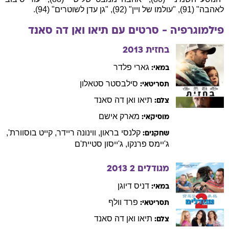
לאהבה" (91), "עולמו של ויין" (92), "גן עדן לשוטרים" (94).
פילמוגרפיה - סרטים עם
תיאו
ואן דה סאנד
בחזית
2013
גארי
פלדר
במאי:
סילבסטר
סטאלון
תסריטאי:
תיאו
ואן דה סאנד
צלם:
מארק
אישם
מוסיקאי:
קלנסי
בראון
,
ווינונה
ריידר
,
קייט
בוסוורת'
,
שחקנים:
ג'יימס
פרנקו
,
ג'ייסון
סטיית'ם
מגודלים 2
2013
דניס
דיוגן
במאי:
פרד
וולף
תסריטאי:
תיאו
ואן דה סאנד
צלם: