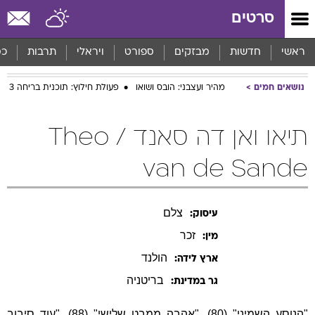
סרטים
ראשי
חדשות
מבזקים
ספורט
ויראלי
תרבות
כס
נושאים חמים
מהיר ועצבני: הובס ושואו
פעולת חילוץ: תוכנית בריחה 3
תיאו ואן דה סאנד / Theo
van de Sande
צלם
עיסוק:
זכר
מין:
הולנד
ארץ לידה:
בריטניה
גר במדינת:
"הנוסע השמיני" (80), "אהבה ממבט שלישי" (88), "עוד סיבוב