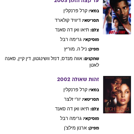
עד קצה הזמן
2003
קרל
פרנקלין
במאי:
דיוויד
קולארד
תסריטאי:
תיאו
ואן דה סאנד
צלם:
גרימה
רבל
מוסיקאי:
ניל
ה. מוריץ
מפיק:
אווה
מנדס
,
דנזל
וושינגטון
,
דין
קיין
,
סאנה
שחקנים:
לאטן
זהות שאולה
2002
קרל
פרנקלין
במאי:
יורי
זלצר
תסריטאי:
תיאו
ואן דה סאנד
צלם:
גרימה
רבל
מוסיקאי:
ארנון
מילצ'ן
מפיק: