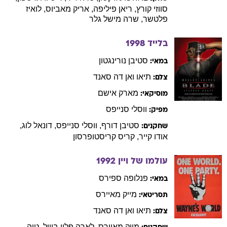
סווזי
קורץ
,
ריאן
פיליפה
,
אריק
מאביוס
,
לואיז
פלטשר
,
שרה
מישל גלר
בלייד
1998
סטיבן
נורינגטון
במאי:
תיאו
ואן דה סאנד
צלם:
מארק
אישם
מוסיקאי:
ווסלי
סנייפס
מפיק:
סטיבן
דורף
,
ווסלי
סנייפס
,
דונאל
לוג
,
שחקנים:
אודו
קייר
,
קריס
קריסטופרסון
עולמו של ויין
1992
פנלופה
ספירס
במאי:
מייק
מאיירס
תסריטאי:
תיאו
ואן דה סאנד
צלם:
מייק
מאיירס
,
לארה
פלין בוייל
,
טיה