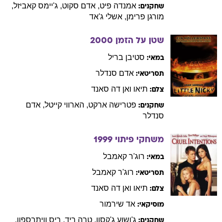
אמנדה
פיט
,
אדם
סקוט
,
ג'יימס
קאביזל
,
שחקנים:
מורגן
פרימן
,
אשלי
ג'אד
שטן על הזמן
2000
סטיבן
בריל
במאי:
אדם
סנדלר
תסריטאי:
תיאו
ואן דה סאנד
צלם:
פטרישה
ארקט
,
הארווי
קייטל
,
אדם
שחקנים:
סנדלר
משחקי פיתוי
1999
רוג'ר
קאמבל
במאי:
רוג'ר
קאמבל
תסריטאי:
תיאו
ואן דה סאנד
צלם:
אד
שירמור
מוסיקאי:
ג'ושוע
ג'קסון
,
טרה
ריד
,
ריס
וויתרספון
,
שחקנים: