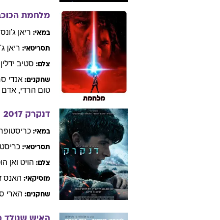
ונום (תלת מימ
רובן
פלייש
במאי:
ג'ני
סליי
שחקנים:
מלחמת הכוכבים
ריאן
ג'ונסו
במאי:
ריאן
ג'
תסריטאי:
סטיב
ידלין
צלם:
אנדי
סר
שחקנים:
טום
הרדי
,
אדם
דנקרק
2017