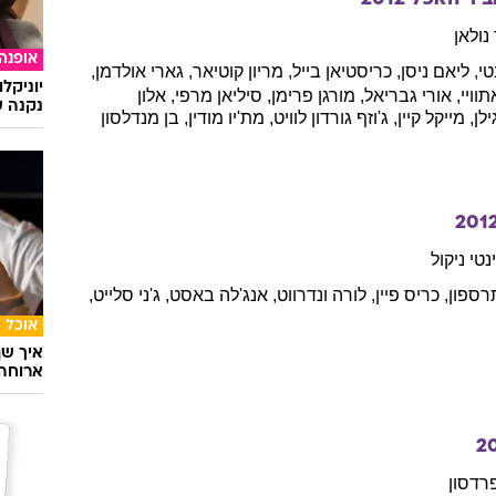
ב
סלבס
ם
אשתו ש
פישרית
לדמן
,
שיאה
לבוף
,
ג'סיקה
צ'סטיין
,
גאי
פירס
,
מיה
ום
הרדי
ביר האפל
2012
נולאן
אופנה
טי
,
ליאם
ניסן
,
כריסטיאן
בייל
,
מריון
קוטיאר
,
גארי
אולדמן
,
יוניקל
וויי
,
אורי
גבריאל
,
מורגן
פרימן
,
סיליאן
מרפי
,
אלון
נקנה ש
ילן
,
מייקל
קיין
,
ג'וזף
גורדון לוויט
,
מת'יו
מודין
,
בן
מנדלסון
201