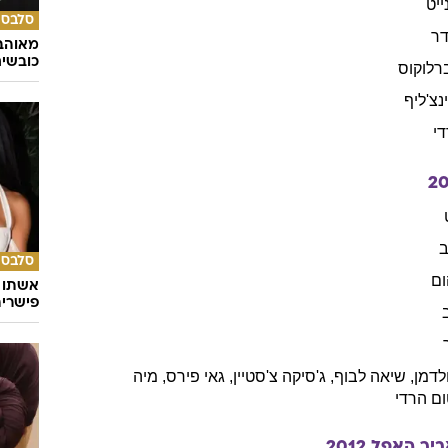
חדשות
הטרנד 
וול
,
ג'ייסון
קלארק
,
פאדי
קונסידין
,
נעמי
רפס
,
ונסן
קאסל
,
אולדמן
ייט
סלבס
דר
מאוהבי
כובשי
רלוקוס
נצ'ליף
י
2