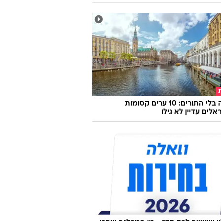
דעת
 משך האקט ושיפור ההנאה במיטה -
 מיוחד
"גברא"
אירופה בלי התורים: 10 ערים קסומות
לים עדיין לא גילו