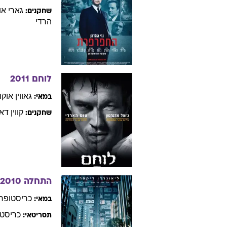
ג'וזף
מק'גי
במאי:
ריס
ווי
שחקנים:
טום
הרדי
החפרפרת
011
תומס
אלפ
במאי:
גארי
או
שחקנים:
הרדי
לוחם
2011
גאווין
אוקו
במאי:
קווין
דאן
שחקנים: