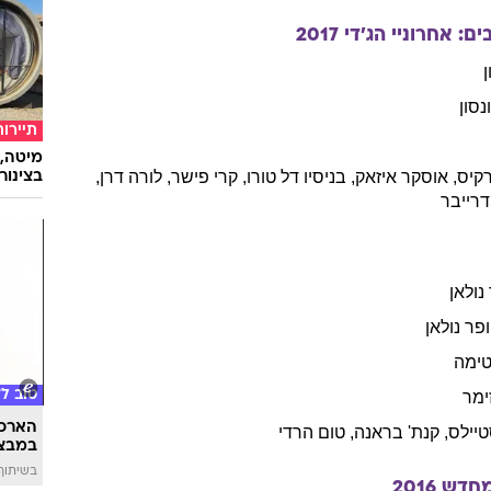
ד)
2018
ר
בריאו
ט
,
וודי
הרלסון
,
מישל
וויליאמס
,
טום
הרדי
חוקרים
93% מנגיפי הסרטן
: אחרוניי הג'די
2017
ן
ונסון
תיירות
מיטה, 
קיס
,
אוסקר
איזאק
,
בניסיו
דל טורו
,
קרי
פישר
,
לורה
דרן
,
בצינור
דרייבר