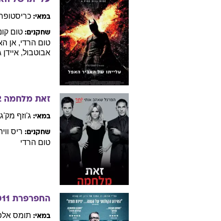
ניק
קיי
תסריטאי:
בנואה
דלהו
צלם:
ניק
קייב
מוסיקאי:
לוסי
פישר
מפיק:
גארי
או
שחקנים:
וואסיקובסקה
,
ט
עלייתו של הא
כריסטופר
במאי:
טום
קונ
שחקנים:
טום
הרדי
,
אן
האת
אבוטבול
,
איידן
ג
זאת מלחמה
2