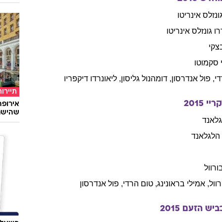
נולאן
פר
נולאן
טימה
טוב ל
ימר
הארכת
יילס
,
קנת'
בראנה
,
טום
הרדי
במבצע
בשיתוף 
מחדש
2016
ונזלס אינריטו
ו
גונזלס אינריטו
צקי
סקמוטו
י
,
פול
אנדרסון
,
דומהנול
גליסון
,
ליאונרדו
דיקפריו
תיירות
ריי
2015
שהישרא