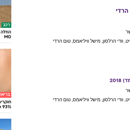
נים
25/07/2011
עוד ב
הרדי
רכב
ר
הוזלה 
MG
ט
,
וודי
הרלסון
,
מישל
וויליאמס
,
טום
הרדי