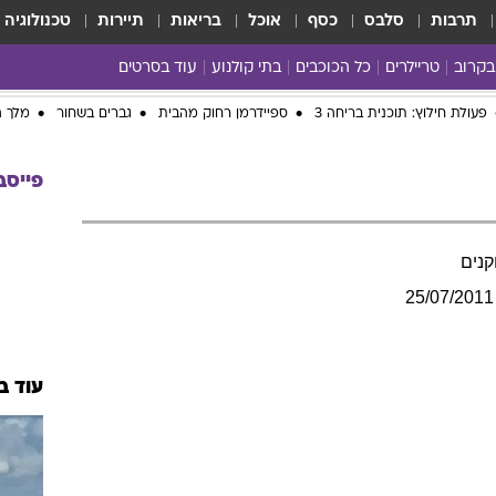
תרבות
סלבס
כסף
אוכל
בריאות
תיירות
טכנולוגיה
בקרוב
טריילרים
כל הכוכבים
בתי קולנוע
עוד בסרטים
כל הסרטים
yes planet
פעולת חילוץ: תוכנית בריחה 3
ספיידרמן רחוק מהבית
גברים בשחור
מלך ה
פייסב