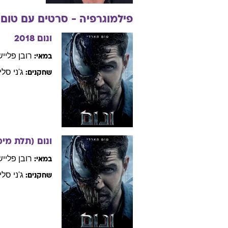
שחק
עיסוק:
יום הולדת:
פילמוגרפיה - סרטים עם
טום
ונום
2018
רובן
פלייש
במאי:
ג'ני
סליי
שחקנים: