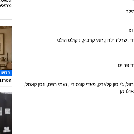
לאנד
הלגלאנד
ורוול
וול
,
אמילי
בראונינג
,
טום
הרדי
,
פול
אנדרסון
ביש הזעם
2015
השאלון
מתאימ
ילר
X
י
,
שרליז
ת'רון
,
זואי
קרביץ
,
ניקולס
הולט
ד
פרייס