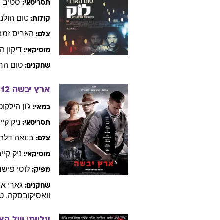
אוליבר
ווד
צלם:
סם
ספר
שחקנים:
טום
הרדי
,
גארי
לוק
2014
סטיב
נייט
במאי:
סטיב
נ
תסריטאי:
טום
הולנ
קולות:
האריס
זמב
צלם:
דיקון
הי
מוסיקאי:
טום
הרד
שחקנים:
ארץ יבשה
012
ג'ון
הילקוט
במאי: