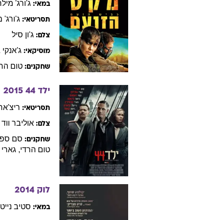
בראיין
הלג
במאי:
בראיין
תסריטאי:
דיק
פופ
צלם:
קרטר
ב
מוסיקאי:
סם
ספר
שחקנים:
מקס הזועם: כ
ג'ורג'
מילר
במאי:
ג'ורג'
מ
תסריטאי:
ג'ון
סיל
צלם:
ג'אנקי
L
מוסיקאי:
טום
הרד
שחקנים:
ילד 44
2015
ריצ'אר
תסריטאי: