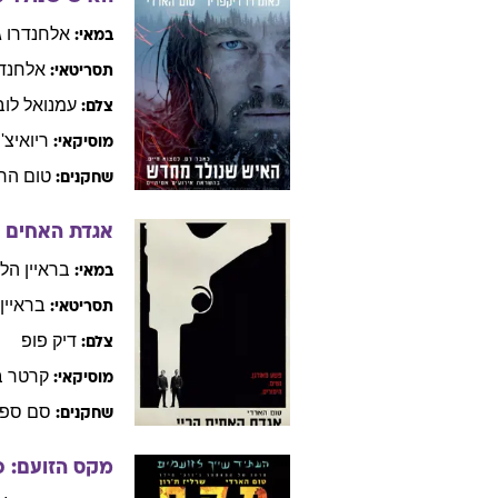
כריסטופר
במאי:
כריסטו
תסריטאי:
הויט
ואן הו
צלם:
האנס
ז
מוסיקאי:
הארי
סט
שחקנים:
האיש שנולד 
אלחנדרו
ג
במאי:
אלחנדר
תסריטאי:
עמנואל
לוב
צלם:
ריואיצ'י
מוסיקאי:
טום
הרד
שחקנים:
אגדת האחים ק