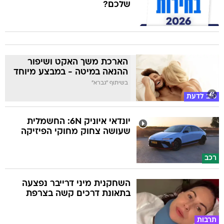
שלכם?
הארכת משך האקט ושיפור
ההנאה במיטה - במבצע מיוחד
בשיתוף "גברא"
טוב לדעת
יונדאי איוניק 6N: החשמלית
שעושה צחוק מחוקי הפיזיקה
רכב
השחקנית מיני דרייבר נפצעה
בתאונת דרכים קשה בצרפת
תרבות