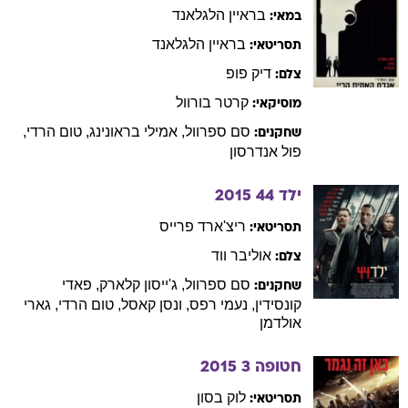
בראיין
הלגלאנד
במאי:
בראיין
הלגלאנד
תסריטאי:
דיק
פופ
צלם:
קרטר
בורוול
מוסיקאי:
סם
ספרוול
,
אמילי
בראונינג
,
טום
הרדי
,
שחקנים:
פול
אנדרסון
ילד 44
2015
ריצ'ארד
פרייס
תסריטאי:
אוליבר
ווד
צלם:
סם
ספרוול
,
ג'ייסון
קלארק
,
פאדי
שחקנים:
קונסידין
,
נעמי
רפס
,
ונסן
קאסל
,
טום
הרדי
,
גארי
אולדמן
חטופה 3
2015
לוק
בסון
תסריטאי: