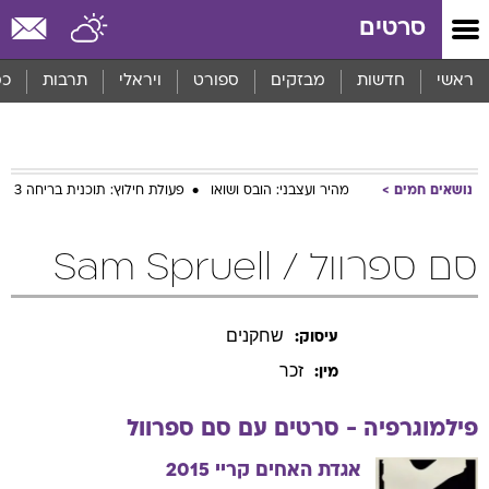
סרטים
ראשי
חדשות
מבזקים
ספורט
ויראלי
תרבות
כס
נושאים חמים
מהיר ועצבני: הובס ושואו
פעולת חילוץ: תוכנית בריחה 3
סם ספרוול / Sam Spruell
שחקנים
עיסוק:
זכר
מין:
פילמוגרפיה - סרטים עם
סם
ספרוול
אגדת האחים קריי
2015