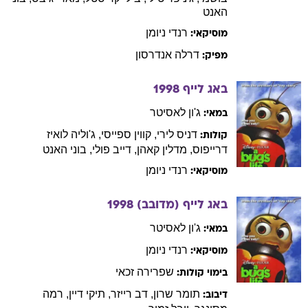
דרלה
אנדרסון
מפיק:
באג לייף
1998
ג'ון
לאסיטר
במאי:
דניס
לירי
,
קווין
ספייסי
,
ג'וליה
לואיז
קולות:
דרייפוס
,
מדלין
קאהן
,
דייב
פולי
,
בוני
האנט
רנדי
ניומן
מוסיקאי:
באג לייף (מדובב)
1998
ג'ון
לאסיטר
במאי:
רנדי
ניומן
מוסיקאי:
שפרירה
זכאי
בימוי קולות:
תומר
שרון
,
דב
רייזר
,
תיקי
דיין
,
רמה
דיבוב:
מסינגר
,
יובל
זמיר