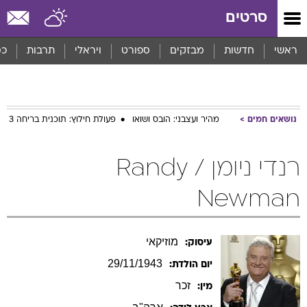
סרטים
ראשי
חדשות
מבזקים
ספורט
ויראלי
תרבות
כס
נושאים חמים
מהיר ועצבני: הובס ושואו
פעולת חילוץ: תוכנית בריחה 3
רנדי ניומן / Randy
Newman
מוזיקאי
עיסוק:
29/11/1943
יום הולדת:
זכר
מין:
ארה"ב
ארץ לידה:
ארה"ב
גר במדינת: