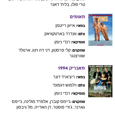
תאומים
אייוון
רייטמן
במאי:
אנדרז'
בארטקוויאק
צלם:
רנדי
ניומן
מוסיקאי:
קלי
פרסטון
,
דני
דה ויטו
,
ארנולד
שחקנים:
שוורצנגר
מאבריק
1994
ריצ'ארד
דונר
במאי:
וילמוש
זיגמונד
צלם:
רנדי
ניומן
מוסיקאי:
ג'יימס
קוברן
,
אלפרד
מולינה
,
ג'יימס
שחקנים:
גארנר
,
ג'ודי
פוסטר
,
דן
האדייה
,
מל
גיבסון
מפלצות, בע"מ (מדובב)
2001