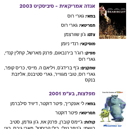
גארי
רוס
במאי:
גארי
רוס
תסריטאי:
ג'ון
שוורצמן
צלם:
רנדי
ניומן
מוסיקאי:
רוג'ר
בירנבאום
,
פרנק
מארשל
,
קתלין
קנדי
,
מפיק:
גארי
רוס
ג'ף
ברידג'ס
,
ויליאם
ה. מייסי
,
כריס
קופר
,
שחקנים:
גארי
רוס
,
טובי
מגווייר
,
גארי
סטיבנס
,
אליזבת
בנקס
מפלצות, בע"מ
2001
לי
אונקריך
,
פיטר
דוקטר
,
דיוויד
סילברמן
במאי:
פיטר
דוקטר
תסריטאי:
ג'יימס
קוברן
,
פרנק
אוז
,
ג'ון
גודמן
,
סטיב
קולות:
בושמי
,
ג'ניפר
טילי
,
בילי
קריסטל
,
מארי
גיבס
,
בוני
האנט
רנדי
ניומן
מוסיקאי: