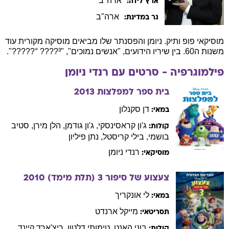
מוסיקאי פופ ותיק. ניומן והפסנתר שלו מביאים מוסיקה מקורית עוד
משנות ה60. בין שיריו הידועים, "אנשים נמוכים", "³???? °?????".
פילמוגרפיה - סרטים עם
רנדי
ניומן
בית ספר למפלצות
2013
דן
סקנלון
במאי:
ג'ון
קראסינסקי
,
ג'ון
גודמן
,
הלן
מירן
,
סטיב
קולות:
בושמי
,
בילי
קריסטל
,
נתן
פיליון
רנדי
ניומן
מוסיקאי:
צעצוע של סיפור 3 (תלת מימד)
2010
לי
אונקריך
במאי:
מייקל
ארנדט
תסריטאי:
בוני
האנט
,
טימותי
דלטון
,
ריצ'ארד
קיינד
,
קולות:
מייקל
קיטון
,
וופי
גולדברג
,
טום
הנקס
,
טים
אלן
רנדי
ניומן