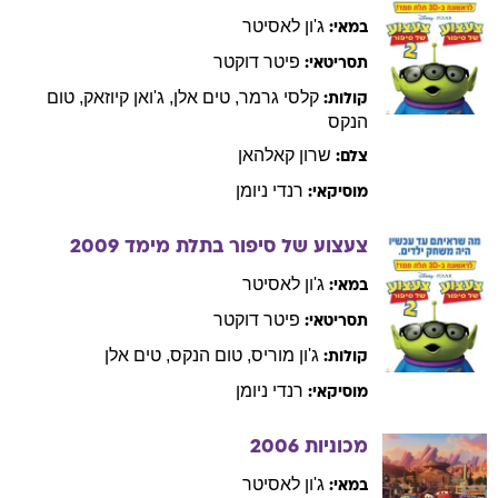
פיטר
דוקטר
תסריטאי:
קלסי
גרמר
,
טים
אלן
,
ג'ואן
קיוזאק
,
טום
קולות:
הנקס
שרון
קאלהאן
צלם:
רנדי
ניומן
מוסיקאי:
צעצוע של סיפור בתלת מימד
2009
ג'ון
לאסיטר
במאי:
פיטר
דוקטר
תסריטאי:
ג'ון
מוריס
,
טום
הנקס
,
טים
אלן
קולות:
רנדי
ניומן
מוסיקאי:
מכוניות
2006
ג'ון
לאסיטר
במאי:
דן
גרסון
,
דן
פוגלמן
תסריטאי: