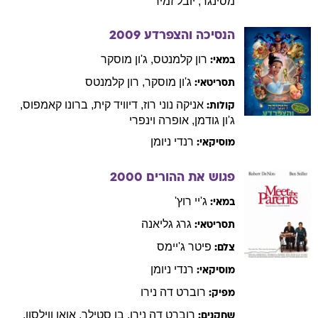
הנסיכה והצפרדע
2009
רון
קלמנטס
,
ג'ון
מוסקר
במאי:
ג'ון
מוסקר
,
רון
קלמנטס
תסריטאי:
אניקה נוני
רוז
,
דיוויד
קית
,
ברונו
קאמפוס
,
קולות:
ג'ון
גודמן
,
אופרה
וינפרי
רנדי
ניומן
מוסיקאי:
פגוש את ההורים
2000
ג'יי
רוץ'
במאי:
גרג
גליאנה
תסריטאי:
פיטר
ג'יימס
צלם:
רנדי
ניומן
מוסיקאי:
רוברט
דה נירו
מפיק:
רוברט
דה נירו
,
בן
סטילר
,
אואן
ווילסון
,
שחקנים:
טרי
פולו
,
בלית'
דאנר