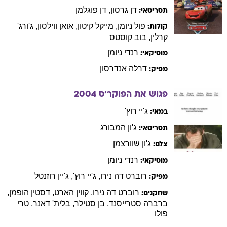
פול
ניומן
,
מייקל
קיטון
,
אואן
ווילסון
,
ג'ורג'
קולות:
קרלין
,
בוב
קוסטס
רנדי
ניומן
מוסיקאי:
דרלה
אנדרסון
מפיק:
פגוש את הפוקר'ס
2004
ג'יי
רוץ'
במאי:
ג'ון
המבורג
תסריטאי:
ג'ון
שוורצמן
צלם:
רנדי
ניומן
מוסיקאי:
רוברט
דה נירו
,
ג'יי
רוץ'
,
ג'יין
רוזנטל
מפיק:
רוברט
דה נירו
,
קווין
הארט
,
דסטין
הופמן
,
שחקנים:
ברברה
סטרייסנד
,
בן
סטילר
,
בלית'
דאנר
,
טרי
פולו
אגדה אמריקאית - סיביסקיט
2003