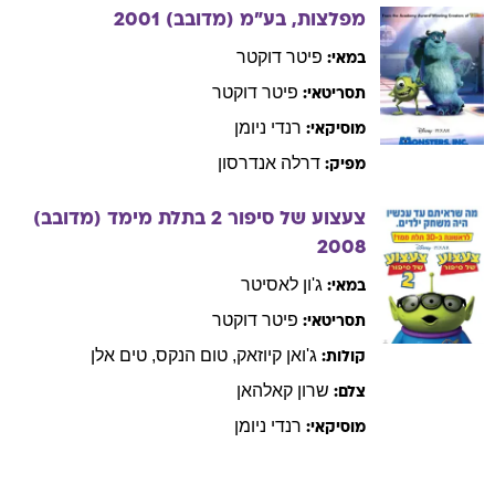
פיטר
דוקטר
במאי:
פיטר
דוקטר
תסריטאי:
רנדי
ניומן
מוסיקאי:
דרלה
אנדרסון
מפיק:
צעצוע של סיפור 2 בתלת מימד (מדובב)
2008
ג'ון
לאסיטר
במאי:
פיטר
דוקטר
תסריטאי:
ג'ואן
קיוזאק
,
טום
הנקס
,
טים
אלן
קולות:
שרון
קאלהאן
צלם:
רנדי
ניומן
מוסיקאי:
פייסבוק