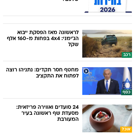
לראשונה מאז הפסקת ייבוא
הג'ימני: 4x4 בפחות מ-160 אלף
שקל
רכב
מחטף חסר תקדים: נתניהו רוצה
לפתוח את התקציב
כסף
24 סועדים ואווירה פריזאית:
מסעדת שף ראשונה בעיר
המעורבת
אוכל
זאת אחת הטויוטות הכי נמכרות