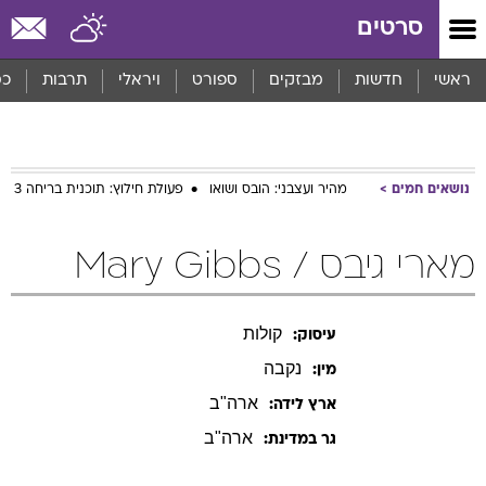
סרטים
ראשי
חדשות
מבזקים
ספורט
ויראלי
תרבות
כס
נושאים חמים
מהיר ועצבני: הובס ושואו
פעולת חילוץ: תוכנית בריחה 3
מארי גיבס / Mary Gibbs
קולות
עיסוק:
נקבה
מין:
ארה"ב
ארץ לידה:
ארה"ב
גר במדינת:
פילמוגרפיה - סרטים עם
מארי
גיבס
מפלצות בע"מ תלת מימד
2013