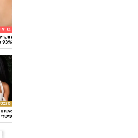
בריאו
חוקרים
93% מנגיפי הסרטן
סלבס
אשתו ש
פישרית