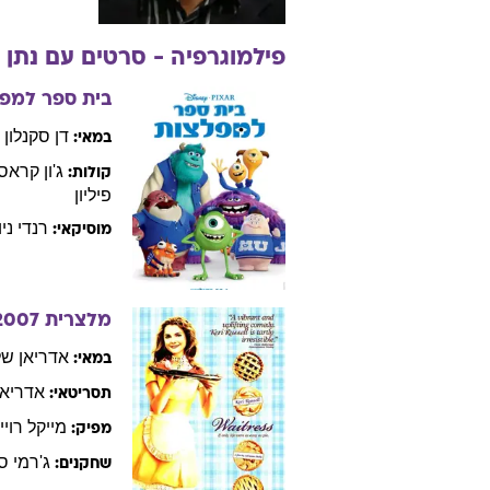
פילמוגרפיה - סרטים עם
נתן
בית ספר למפ
דן
סקנלון
במאי:
ג'ון
קראסי
קולות:
פיליון
רנדי
ניו
מוסיקאי:
מלצרית
2007
אדריאן
של
במאי:
אדריאן
תסריטאי:
מייקל
רויי
מפיק:
ג'רמי
סי
שחקנים: