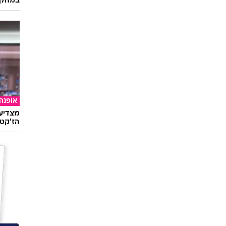
במהלך
אופנה
מצדיעו
הז'קט 