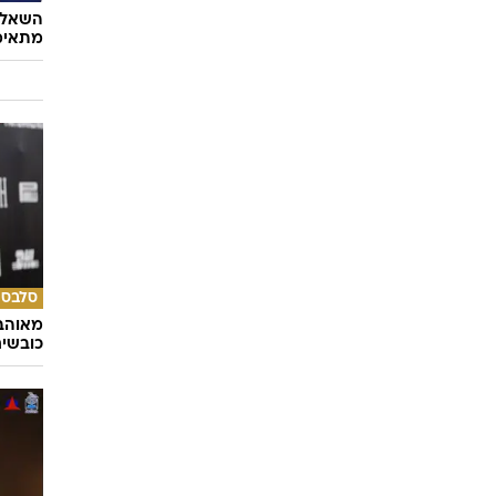
השאלון
מתאימ
סלבס
מאוהבי
כובשי