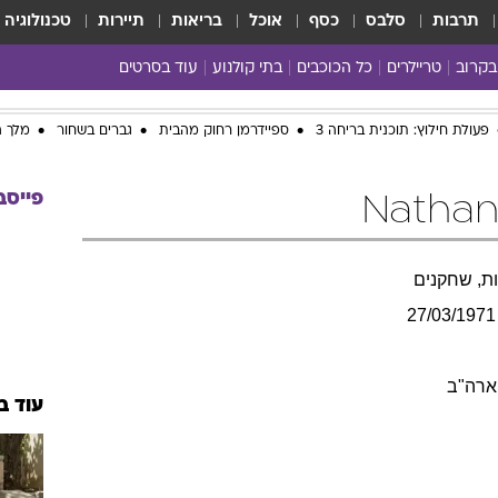
תרבות
סלבס
כסף
אוכל
בריאות
תיירות
טכנולוגיה
בקרוב
טריילרים
כל הכוכבים
בתי קולנוע
עוד בסרטים
כל הסרטים
פעולת חילוץ: תוכנית בריחה 3
ספיידרמן רחוק מהבית
גברים בשחור
מלך ה
yes planet
פייסב
ות, שחקנים
27/03/1971
ארה"ב
עוד ב