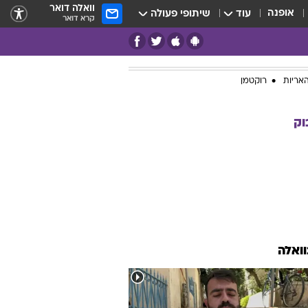
וואלה דואר
אופנה
עוד
שיתופי פעולה
קרא דואר
אריות
רוקטמן
וק
וואלה