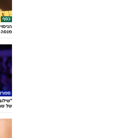
כסף
הניסוי
מנסה 
ספורט
"שילוב
של שחקן