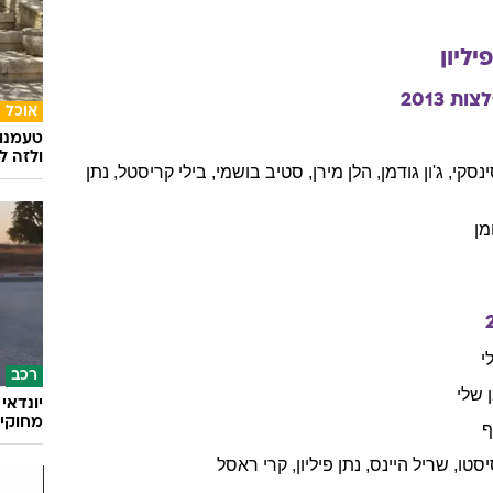
פיליון
לצות
2013
אוכל
טעמנו
ולזה לא
נסקי
,
ג'ון
גודמן
,
הלן
מירן
,
סטיב
בושמי
,
בילי
קריסטל
,
נתן
מן
י
רכב
שלי
מחוקי 
ף
סטו
,
שריל
היינס
,
נתן
פיליון
,
קרי
ראסל