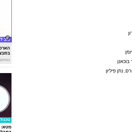
ון
טוב ל
הארכת
ומן
במבצע
בשיתוף 
בוכאנן
רס
,
נתן
פיליון
טכנולו