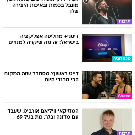
מוגבל בכמות ובאיכות היצירה
שלו
תרבות
דיסני+ מחליפה אפליקציה
בישראל: זה מה שיקרה למנויים
טכנולוגיה
דייט ראשון? מסתבר שזה המקום
הכי טרנדי היום
Sheee
המוזיקאי וויליאם אורביט, שעבד
עם מדונה ובלר, מת בגיל 69
תרבות