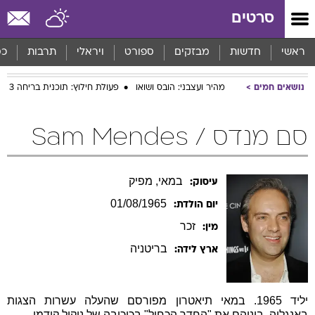
סרטים
ראשי
חדשות
מבזקים
ספורט
ויראלי
תרבות
כס
נושאים חמים
מהיר ועצבני: הובס ושואו
פעולת חילוץ: תוכנית בריחה 3
סם מנדס / Sam Mendes
במאי, מפיק
עיסוק:
01/08/1965
יום הולדת:
זכר
מין:
בריטניה
ארץ לידה:
יליד 1965. במאי תיאטרון מפורסם שהעלה עשרות הצגות
באנגליה, ביניהם את "החדר הכחול" בכיכובה של ניקול קידמן.