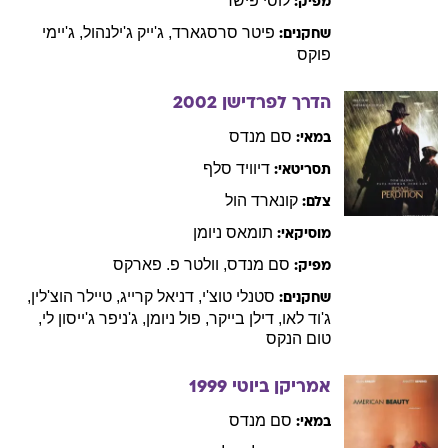
לוסי
פישר
מפיק:
פיטר
סרסגארד
,
ג'ייק
ג'ילנהול
,
ג'יימי
שחקנים:
פוקס
הדרך לפרדישן
2002
סם
מנדס
במאי:
דיוויד
סלף
תסריטאי:
קונארד
הול
צלם:
תומאס
ניומן
מוסיקאי:
סם
מנדס
,
וולטר
פ. פארקס
מפיק:
סטנלי
טוצ'י
,
דניאל
קרייג
,
טיילר
הוצ'לין
,
שחקנים:
ג'וד
לאו
,
דילן
בייקר
,
פול
ניומן
,
ג'ניפר
ג'ייסון לי
,
טום
הנקס
אמריקן ביוטי
1999
סם
מנדס
במאי: