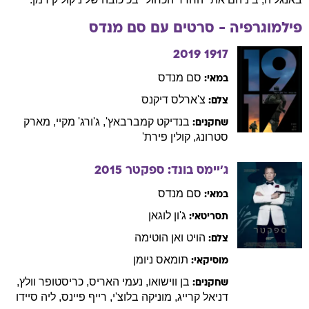
פילמוגרפיה - סרטים עם
סם
מנדס
2019
1917
סם
מנדס
במאי:
צ'ארלס
דיקנס
צלם:
בנדיקט
קמברבאץ'
,
ג'ורג'
מקיי
,
מארק
שחקנים:
סטרונג
,
קולין
פירת'
ג'יימס בונד: ספקטר
2015
סם
מנדס
במאי:
ג'ון
לוגאן
תסריטאי:
הויט
ואן הוטימה
צלם:
תומאס
ניומן
מוסיקאי:
בן
ווישואו
,
נעמי
האריס
,
כריסטופר
וולץ
,
שחקנים:
דניאל
קרייג
,
מוניקה
בלוצ'י
,
רייף
פיינס
,
ליה
סיידו