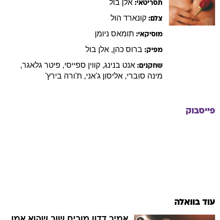
אלן
בול
תסריטאי:
קונארד
הול
צלם:
תומאס
ניומן
מוסיקאי:
ברוס
כהן
,
אלן
בול
מפיק:
אנט
בנינג
,
קווין
ספייסי
,
פיטר
גלאגר
,
שחקנים:
מינה
סוברי
,
אליסון
ג'אני
,
ת'ורה
בירץ'
פייסבוק
עוד בוואלה
אמיר דדון מוכיח שוב שהוא אמן