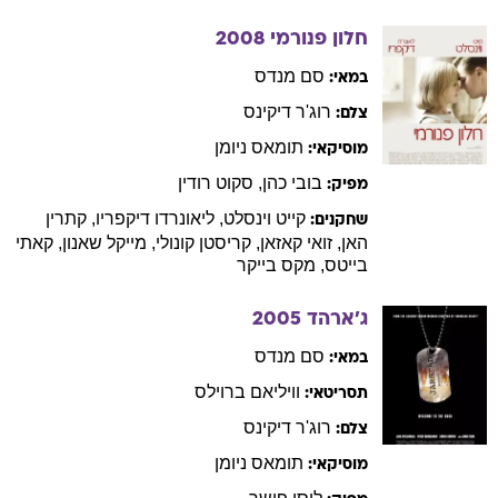
חלון פנורמי
2008
סם
מנדס
במאי:
רוג'ר
דיקינס
צלם:
תומאס
ניומן
מוסיקאי:
בובי
כהן
,
סקוט
רודין
מפיק:
קייט
וינסלט
,
ליאונרדו
דיקפריו
,
קתרין
שחקנים:
האן
,
זואי
קאזאן
,
קריסטן
קונולי
,
מייקל
שאנון
,
קאתי
בייטס
,
מקס
בייקר
ג'ארהד
2005
סם
מנדס
במאי:
וויליאם
ברוילס
תסריטאי:
רוג'ר
דיקינס
צלם:
תומאס
ניומן
מוסיקאי: