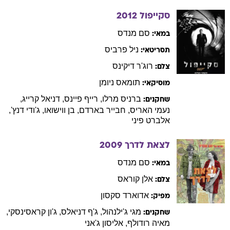
סקייפול
2012
סם
מנדס
במאי:
ניל
פרביס
תסריטאי:
רוג'ר
דיקינס
צלם:
תומאס
ניומן
מוסיקאי:
ברניס
מרלו
,
רייף
פיינס
,
דניאל
קרייג
,
שחקנים:
נעמי
האריס
,
חבייר
בארדם
,
בן
ווישואו
,
ג'ודי
דנץ'
,
אלברט
פיני
לצאת לדרך
2009
סם
מנדס
במאי:
אלן
קוראס
צלם:
אדוארד
סקסון
מפיק:
מגי
ג'ילנהול
,
ג'ף
דניאלס
,
ג'ון
קראסינסקי
,
שחקנים:
מאיה
רודולף
,
אליסון
ג'אני