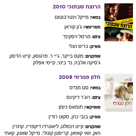
הרוצח שבתוכי
2010
מייקל
וינטרבוטום
במאי:
ג'ון
קוראן
תסריטאי:
מרסל
זיסקינד
צלם:
כריס
הנלי
מפיק:
מקס
בייקר
,
ג'יי ר.
פרגוסון
,
קייט
הדסון
,
שחקנים:
ג'סיקה
אלבה
,
נד
ביטי
,
קייסי
אפלק
חלון פנורמי
2008
סם
מנדס
במאי:
רוג'ר
דיקינס
צלם:
תומאס
ניומן
מוסיקאי:
בובי
כהן
,
סקוט
רודין
מפיק:
קייט
וינסלט
,
ליאונרדו
דיקפריו
,
קתרין
שחקנים:
האן
,
זואי
קאזאן
,
קריסטן
קונולי
,
מייקל
שאנון
,
קאתי