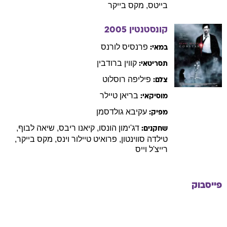
בייטס
,
מקס
בייקר
קונסטנטין
2005
פרנסיס
לורנס
במאי:
קווין
ברודבין
תסריטאי:
פיליפה
רוסלוט
צלם:
בריאן
טיילר
מוסיקאי:
עקיבא
גולדסמן
מפיק:
דג'ימון
הונסו
,
קיאנו
ריבס
,
שיאה
לבוף
,
שחקנים:
טילדה
סווינטון
,
פרואיט
טיילור וינס
,
מקס
בייקר
,
רייצ'ל
וייס
פייסבוק