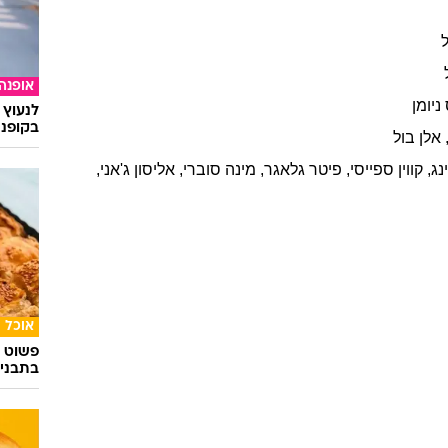
אופנה
ניומן
לנעוץ 
בקופנה
אלן
בול
נג
,
קווין
ספייסי
,
פיטר
גלאגר
,
מינה
סוברי
,
אליסון
ג'אני
,
אוכל
פשוט ג
בתבני