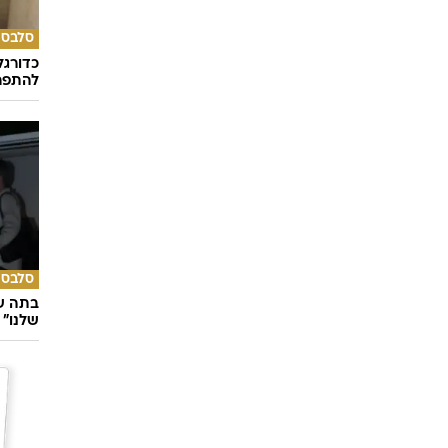
סלבס
כדורגל
להתפרנ
סלבס
בתה של
שלנו"