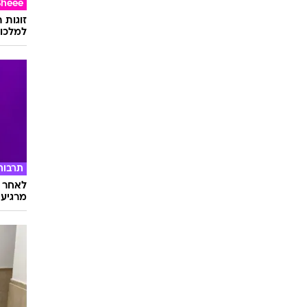
Sheee
זוגות 
למלכוד
תרבות
לאחר ד
מרגיעה