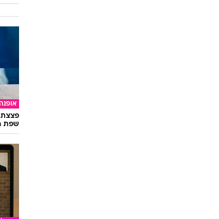
אופנה
פצצת 
שפת ה