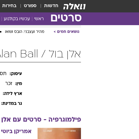
חדשות
ספורט
בחירות
סרטים
ראשי
עכשיו בקולנוע
נושאים חמים
מהיר ועצבני: הובס ושואו
אלן בול / Alan Ball
תסר
עיסוק:
זכר
מין:
ארץ לידה:
גר במדינת:
פילמוגרפיה - סרטים עם
אלן
אמריקן ביוטי