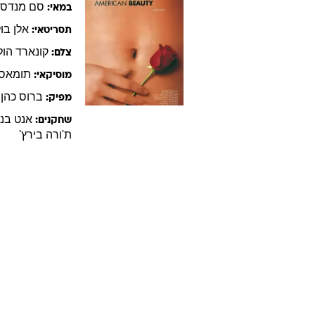
סם
מנדס
במאי:
אלן
בול
תסריטאי:
קונארד
הול
צלם:
תומאס
מוסיקאי:
ברוס
כהן
,
מפיק:
אנט
בני
שחקנים:
ת'ורה
בירץ'