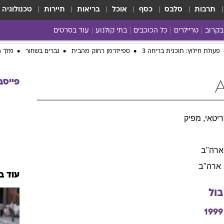
תרבות
סלבס
כסף
אוכל
בריאות
תיירות
טכנולוגיה
בקרוב
טריילרים
כל הכוכבים
בתי קולנוע
עוד בסרטים
כל הסרטים
פעולת חילוץ: תוכנית בריחה 3
ספיידרמן רחוק מהבית
גברים בשחור
מלך ה
yes planet
פייסב
יטאי, מפיק
ארה"ב
ארה"ב
עוד ב
בול
1999