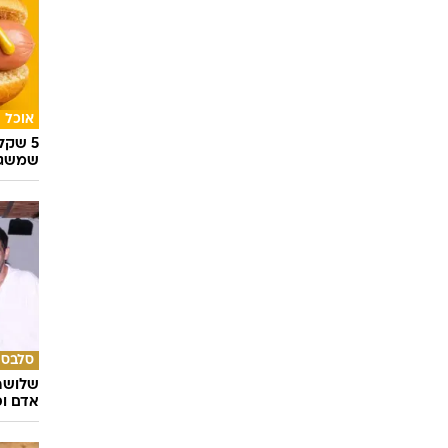
אוכל
5 שק
שמשגע
סלבס
שלושה 
אדם וס