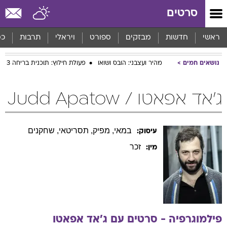
סרטים
ראשי
חדשות
מבזקים
ספורט
ויראלי
תרבות
כס
נושאים חמים
מהיר ועצבני: הובס ושואו
פעולת חילוץ: תוכנית בריחה 3
ג'אד אפאטו / Judd Apatow
במאי, מפיק, תסריטאי, שחקנים
עיסוק:
זכר
מין:
פילמוגרפיה - סרטים עם
ג'אד
אפאטו