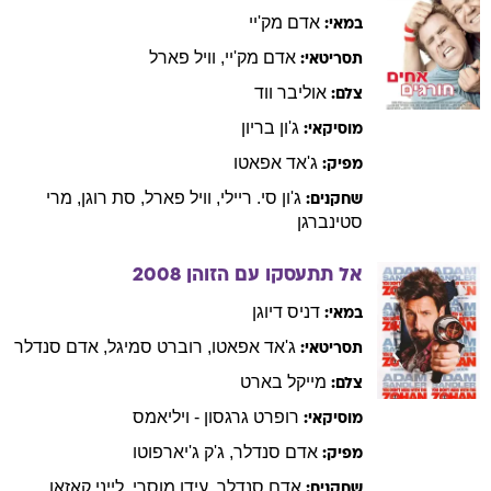
אדם
מק'יי
במאי:
אדם
מק'יי
,
וויל
פארל
תסריטאי:
אוליבר
ווד
צלם:
ג'ון
בריון
מוסיקאי:
ג'אד
אפאטו
מפיק:
ג'ון
סי. ריילי
,
וויל
פארל
,
סת
רוגן
,
מרי
שחקנים:
סטינברגן
אל תתעסקו עם הזוהן
2008
דניס
דיוגן
במאי:
ג'אד
אפאטו
,
רוברט
סמיגל
,
אדם
סנדלר
תסריטאי:
מייקל
בארט
צלם:
רופרט
גרגסון - ויליאמס
מוסיקאי:
אדם
סנדלר
,
ג'ק
ג'יארפוטו
מפיק:
אדם
סנדלר
,
עידו
מוסרי
,
לייני
קאזאן
,
שחקנים: