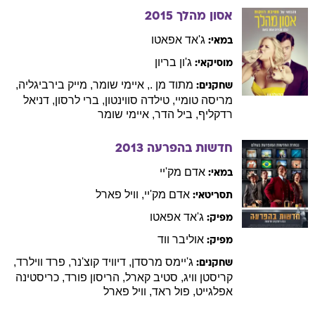
אסון מהלך
2015
ג'אד
אפאטו
במאי:
ג'ון
בריון
מוסיקאי:
מתוד מן
.
,
איימי
שומר
,
מייק
בירביגליה
,
שחקנים:
מריסה
טומיי
,
טילדה
סווינטון
,
ברי
לרסון
,
דניאל
רדקליף
,
ביל
הדר
,
איימי
שומר
חדשות בהפרעה
2013
אדם
מק'יי
במאי:
אדם
מק'יי
,
וויל
פארל
תסריטאי:
ג'אד
אפאטו
מפיק:
אוליבר
ווד
מפיק:
ג'יימס
מרסדן
,
דיוויד
קוצ'נר
,
פרד
ווילרד
,
שחקנים:
קריסטן
וויג
,
סטיב
קארל
,
הריסון
פורד
,
כריסטינה
אפלגייט
,
פול
ראד
,
וויל
פארל