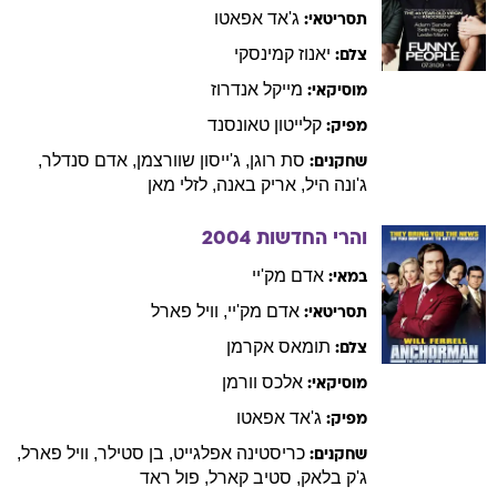
ג'אד
אפאטו
תסריטאי:
יאנוז
קמינסקי
צלם:
מייקל
אנדרוז
מוסיקאי:
קלייטון
טאונסנד
מפיק:
סת
רוגן
,
ג'ייסון
שוורצמן
,
אדם
סנדלר
,
שחקנים:
ג'ונה
היל
,
אריק
באנה
,
לזלי
מאן
והרי החדשות
2004
אדם
מק'יי
במאי:
אדם
מק'יי
,
וויל
פארל
תסריטאי:
תומאס
אקרמן
צלם:
אלכס
וורמן
מוסיקאי:
ג'אד
אפאטו
מפיק:
כריסטינה
אפלגייט
,
בן
סטילר
,
וויל
פארל
,
שחקנים:
ג'ק
בלאק
,
סטיב
קארל
,
פול
ראד