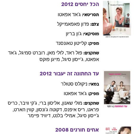
הכל יחסים
2012
ג'אד
אפאטו
תסריטאי:
פדון
פאפאמייקל
צלם:
ג'ון
בריון
מוסיקאי:
קלייטון
טאונסנד
מפיק:
פול
ראד
,
לזלי
מאן
,
רוברט
סמיגל
,
ג'אד
שחקנים:
אפאטו
,
ג'ייסון
סיגל
,
מייגן
פוקס
עד החתונה זה יעבור
2012
ניקולס
סטולר
במאי:
ג'אד
אפאטו
מפיק:
מולי
שאנון
,
אליסון
ברי
,
ג'קי
וויבר
,
כריס
שחקנים:
פראט
,
ריס
איפנס
,
דקוטה
ג'ונסון
,
קווין
הארט
,
ג'ייסון
סיגל
,
אמילי
בלנט
,
דיוויד
פיימר
אחים חורגים
2008