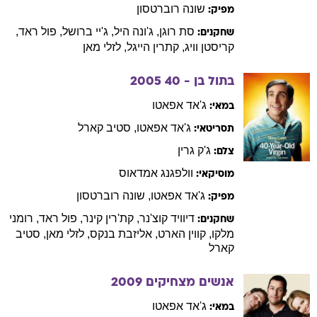
שונה
רוברטסון
מפיק:
סת
רוגן
,
ג'ונה
היל
,
ג'יי
ברושל
,
פול
ראד
,
שחקנים:
קריסטן
וויג
,
קתרין
הייגל
,
לזלי
מאן
בתול בן - 40
2005
ג'אד
אפאטו
במאי:
ג'אד
אפאטו
,
סטיב
קארל
תסריטאי:
ג'ק
גרין
צלם:
וולפגנג
אמדאוס
מוסיקאי:
ג'אד
אפאטו
,
שונה
רוברטסון
מפיק:
דיוויד
קוצ'נר
,
קת'רין
קינר
,
פול
ראד
,
רומני
שחקנים:
מלקו
,
קווין
הארט
,
אליזבת
בנקס
,
לזלי
מאן
,
סטיב
קארל
אנשים מצחיקים
2009
ג'אד
אפאטו
במאי: