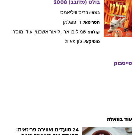
בולט (מדובב)
2008
כריס
וויליאמס
במאי:
דן
פוגלמן
תסריטאי:
שמיל
בן ארי
,
ליאור
אשכנזי
,
עידו
מוסרי
קולות:
ג'ון
פאוול
מוסיקאי:
פייסבוק
עוד בוואלה
24 סועדים ואווירה פריזאית: