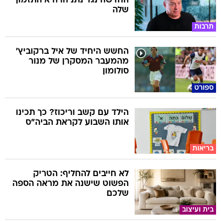
החדשה נגד נתניהו היא התזמון
שלה
תרבות
החשש היחיד של איל ברקוביץ'
מהמעבר המסקרן של מנור
סולומון
ספורט
הילד עם קשב וריכוז? כך תכינו
אותו השבוע לקראת הביה"ס
בריאות
לא חייבים להחליף: הטריק
הפשוט שישנה את מראה הספה
שלכם
בית ועיצוב