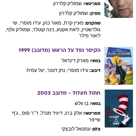
שמוליק
קלדרון
תסריטאי:
שמוליק
קלדרון
מפיק:
מעיין
קרת
,
מאור
כהן
,
עידו
מוסרי
,
שי
שחקנים:
גולדשטיין
,
ליאת
אקטע
,
נינה
קוטלר
,
שמוליק
וולף
,
ליאור
מילר
הקיסר נפל על הראש (מדובב)
1999
מארק
דינדאל
במאי:
עידו
מוסרי
,
נתן
דטנר
,
יעל
עמית
דיבוב:
חתול תעלול - מדובב
2003
בו
וולש
במאי:
אלק
ברג
,
דיוויד
מנדל
,
ד"ר סוס
,
ג'ף
תסריטאי:
שייפר
עמנואל
לובצקי
צלם: