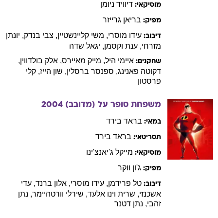
דיוויד
ניומן
מוסיקאי:
בריאן
גרייזר
מפיק:
עידו
מוסרי
,
משי
קליינשטיין
,
צבי
בנדק
,
יונתן
דיבוב:
מזרחי
,
ענת
וקסמן
,
יגאל
שדה
איימי
היל
,
מייק
מאיירס
,
אלק
בולדווין
,
שחקנים:
דקוטה
פאנינג
,
ספנסר
ברסלין
,
שון
הייז
,
קלי
פרסטון
משפחת סופר על (מדובב)
2004
בראד
בירד
במאי:
בראד
בירד
תסריטאי:
מייקל
ג'יאנצ'ינו
מוסיקאי:
ג'ון
ווקר
מפיק:
טל
פרידמן
,
עידו
מוסרי
,
אלון
ברנד
,
עדי
דיבוב:
אשכנזי
,
שרית
וינו אלעד
,
שירלי
וורטהיימר
,
נתן
זהבי
,
נתן
דטנר