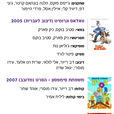
ג'יימס
פוקס
,
הלנה
בונהאם קרטר
,
ג'וני
שחקנים:
דפ
,
דיוויד
קלי
,
איילין
אסל
,
פרדי
היימור
וואלאס וגרומיט (דיבוב לעברית)
2005
סטיב
בוקס
,
ניק
פארק
במאי:
ניק
פארק
,
סטיב
בוקס
תסריטאי:
ג'וליאן
נות
מוסיקאי:
פיטר
לורד
מפיק:
דב
רייזר
,
אלי
לולאי
,
שרית
וינו אלעד
,
עידו
דיבוב:
מוסרי
,
יגאל
שדה
משפחת סימפסון - הסרט (מדובב)
2007
דב
רייזר
,
עידו
מוסרי
,
אוהד
שחר
קולות:
לילית
אמיר
בימוי קולות: