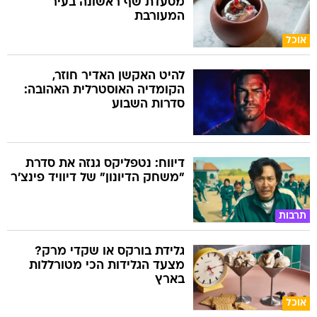
מסעדת שף ראשונה בעיר
המעורבת
אוכל
להיט האקשן האדיר חוזר,
הקומדיה האוסטרלית האהובה:
סדרות השבוע
דיווח: נטפליקס גנזה את סדרת
"משחק הדיונון" של דיוויד פינצ'ר
תרבות
גלידת בורקס או שקדי מרק?
מצעד הגלידות הכי מטורללות
בארץ
אוכל