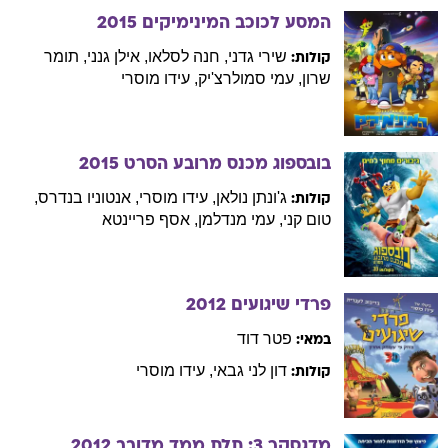
המסע לכוכב המינימיקים
2015
שירי
גדני
,
חנה
לסלאו
,
אילן
גנני
,
תומר
קולות:
שרון
,
עמי
סמולרצ'יק
,
עידו
מוסרי
בובספוג מכנס מרובע הסרט
2015
ג'ונתן
נולאן
,
עידו
מוסרי
,
אנטוניו
בנדרס
,
קולות:
טום
קני
,
עמי
מנדלמן
,
אסף
פריינטא
פרדי שיגועים
2012
פטר
דוד
במאי:
דון לני
גבאי
,
עידו
מוסרי
קולות:
מדגסקר 3: תלת ממד מדובב
2012