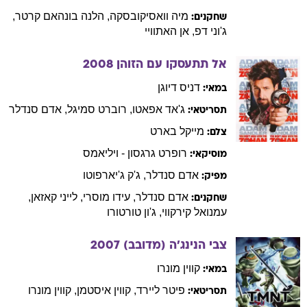
מיה
וואסיקובסקה
,
הלנה
בונהאם קרטר
,
שחקנים:
ג'וני
דפ
,
אן
האתוויי
אל תתעסקו עם הזוהן
2008
דניס
דיוגן
במאי:
ג'אד
אפאטו
,
רוברט
סמיגל
,
אדם
סנדלר
תסריטאי:
מייקל
בארט
צלם:
רופרט
גרגסון - ויליאמס
מוסיקאי:
אדם
סנדלר
,
ג'ק
ג'יארפוטו
מפיק:
אדם
סנדלר
,
עידו
מוסרי
,
לייני
קאזאן
,
שחקנים:
עמנואל
קירקווי
,
ג'ון
טורטורו
צבי הנינג'ה (מדובב)
2007
קווין
מונרו
במאי:
פיטר
ליירד
,
קווין
איסטמן
,
קווין
מונרו
תסריטאי: