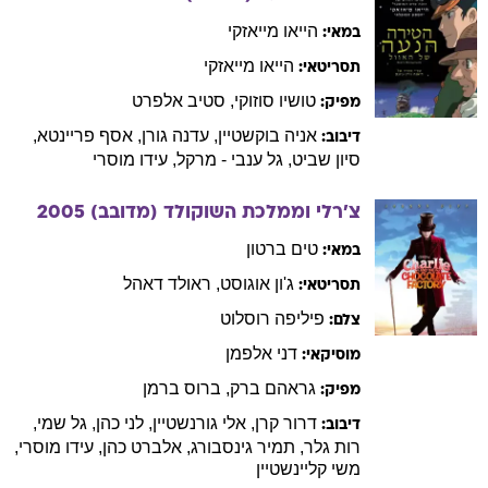
הייאו
מייאזקי
במאי:
הייאו
מייאזקי
תסריטאי:
טושיו
סוזוקי
,
סטיב
אלפרט
מפיק:
אניה
בוקשטיין
,
עדנה
גורן
,
אסף
פריינטא
,
דיבוב:
סיון
שביט
,
גל
ענבי - מרקל
,
עידו
מוסרי
צ'רלי וממלכת השוקולד (מדובב)
2005
טים
ברטון
במאי:
ג'ון
אוגוסט
,
ראולד
דאהל
תסריטאי:
פיליפה
רוסלוט
צלם:
דני
אלפמן
מוסיקאי:
גראהם
ברק
,
ברוס
ברמן
מפיק:
דרור
קרן
,
אלי
גורנשטיין
,
לני
כהן
,
גל
שמי
,
דיבוב:
רות
גלר
,
תמיר
גינסבורג
,
אלברט
כהן
,
עידו
מוסרי
,
משי
קליינשטיין