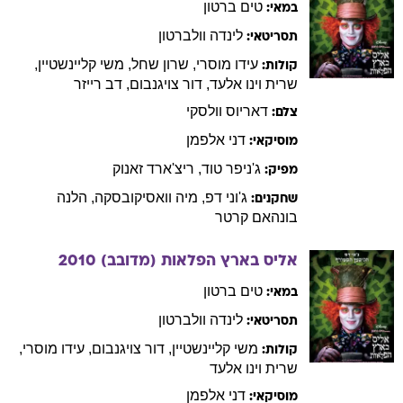
טים
ברטון
במאי:
לינדה
וולברטון
תסריטאי:
עידו
מוסרי
,
שרון
שחל
,
משי
קליינשטיין
,
קולות:
שרית
וינו אלעד
,
דור
צויגנבום
,
דב
רייזר
דאריוס
וולסקי
צלם:
דני
אלפמן
מוסיקאי:
ג'ניפר
טוד
,
ריצ'ארד
זאנוק
מפיק:
ג'וני
דפ
,
מיה
וואסיקובסקה
,
הלנה
שחקנים:
בונהאם קרטר
אליס בארץ הפלאות (מדובב)
2010
טים
ברטון
במאי:
לינדה
וולברטון
תסריטאי:
משי
קליינשטיין
,
דור
צויגנבום
,
עידו
מוסרי
,
קולות:
שרית
וינו אלעד
דני
אלפמן
מוסיקאי: