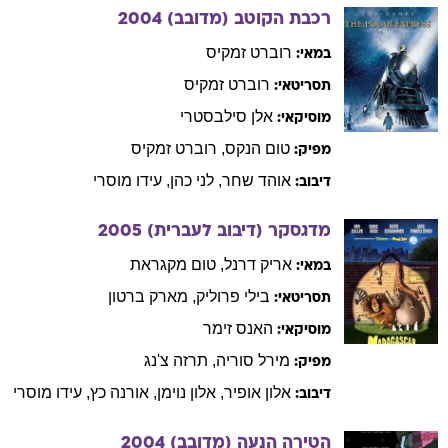
רכבת הקוטב (מדובב)
2004
רוברט
זמקיס
במאי:
רוברט
זמקיס
תסריטאי:
אלן
סילבסטרי
מוסיקאי:
טום
הנקס
,
רוברט
זמקיס
מפיק:
אוהד
שחר
,
לני
כהן
,
עידו
מוסרי
דיבוב:
מדגסקר (דיבוב לעברית)
2005
אריק
דרנל
,
טום
מקגראת
במאי:
בילי
פרוליק
,
מארק
ברטון
תסריטאי:
האנס
זימר
מוסיקאי:
מירל
סוריה
,
תרזה
צ'נג
מפיק:
אלון
אופיר
,
אלון
נוימן
,
אורנה
כץ
,
עידו
מוסרי
דיבוב:
הטירה הנעה (מדובב)
2004