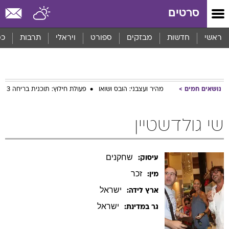
סרטים
ראשי
חדשות
מבזקים
ספורט
ויראלי
תרבות
כס
נושאים חמים
מהיר ועצבני: הובס ושואו
פעולת חילוץ: תוכנית בריחה 3
שי גולדשטיין
שחקנים
עיסוק:
זכר
מין:
ישראל
ארץ לידה:
ישראל
גר במדינת: