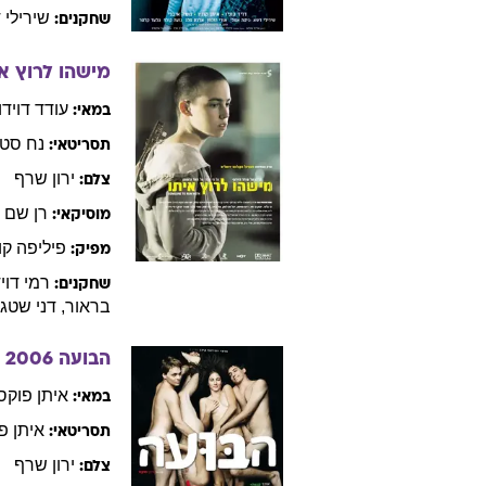
שירילי
ד
שחקנים:
מישהו לרוץ אי
עודד
דוידו
במאי:
נח
סטו
תסריטאי:
ירון
שרף
צלם:
רן
שם ט
מוסיקאי:
פיליפה
קו
מפיק:
רמי
דוי
שחקנים:
בראור
,
דני
שטג
,
הבועה
2006
איתן
פוקס
במאי:
איתן
פ
תסריטאי:
ירון
שרף
צלם: