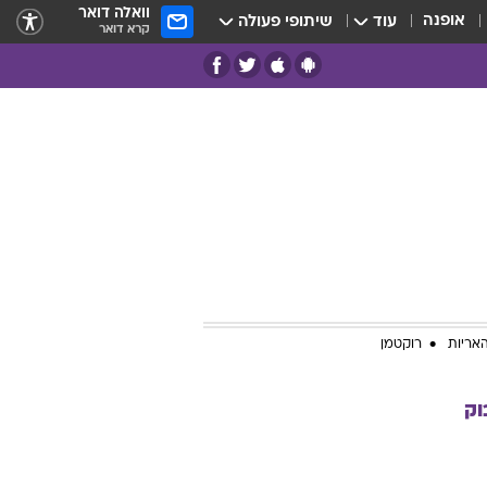
וואלה דואר
אופנה
עוד
שיתופי פעולה
קרא דואר
אריות
רוקטמן
וק