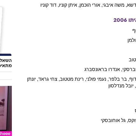
שא
,
משה
איבגי
,
אורי
הוכמן
,
איתן
קוניו
,
דוד
קוניו
תו
2006
ף
למן
וב
השאלון
מתאימ
ברסקי
,
אנדרו
בראונסברג
דוף
,
בר
בלפר
,
נעמי
פולני
,
רינת
מטטוב
,
צחי
גראד
,
יונתן
יובל
מנדלסון
וקס
,
גל
אוחובסקי
Sheee