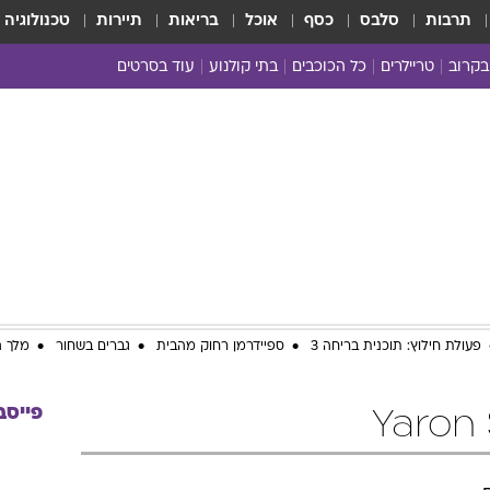
תרבות
סלבס
כסף
אוכל
בריאות
תיירות
טכנולוגיה
בקרוב
טריילרים
כל הכוכבים
בתי קולנוע
עוד בסרטים
כל הסרטים
yes planet
פעולת חילוץ: תוכנית בריחה 3
ספיידרמן רחוק מהבית
גברים בשחור
מלך ה
פייסב