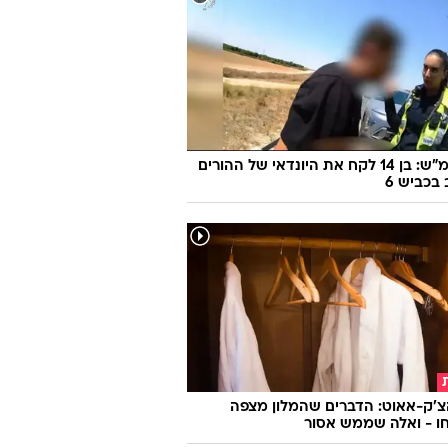
170 קמ"ש: בן 14 לקח את היונדאי של ההורים
 בכביש 6
צ'ק-אאוט: הדברים שהמלון מצפה
ו - ואלה שממש אסור