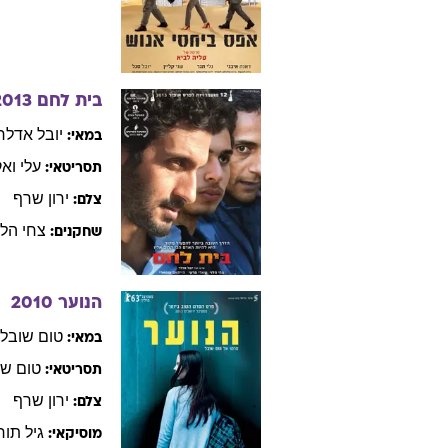
בית לחם
2013
יובל
אדלר
במאי:
עלי
ואק
תסריטאי:
ירון
שרף
צלם:
צחי
הלו
שחקנים:
הנוער
2010
טום
שובל
במאי:
טום
שו
תסריטאי:
ירון
שרף
צלם:
גיל
תורן
מוסיקאי: