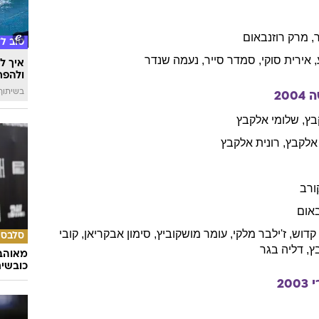
,
מרק
רוזנבאום
טוב ל
,
אירית
סוקי
,
סמדר
סייר
,
נעמה
שנדר
איך לה
ולהפח
בשיתוף  SWIM
ה
2004
בץ
,
שלומי
אלקבץ
אלקבץ
,
רונית
אלקבץ
ורב
באום
קדוש
,
ז'ילבר
מלקי
,
עומר
מושקוביץ
,
סימון
אבקריאן
,
קובי
סלבס
ץ
,
דליה
בגר
מאוהבי
כובשי
י
2003