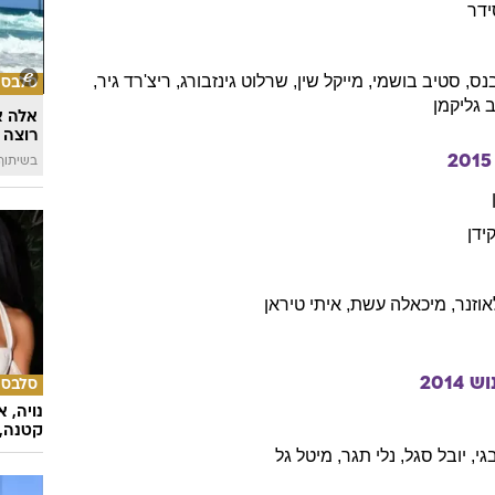
ידר
נס
,
סטיב
בושמי
,
מייקל
שין
,
שרלוט
גינזבורג
,
ריצ'רד
גיר
,
סלבס
גליקמן
אלה א
רוצה 
2015
בשיתוף llin
ידן
וזנר
,
מיכאלה
עשת
,
איתי
טיראן
וש
2014
סלבס
נויה, 
קטנה, 
גי
,
יובל
סגל
,
נלי
תגר
,
מיטל
גל