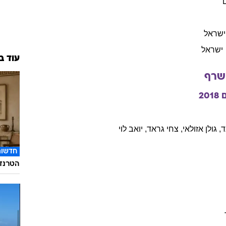
ישראל
ישראל
עוד ב
שרף
2018
ד
,
גולן
אזולאי
,
צחי
גראד
,
יואב
לוי
חדשות
הטרנד 