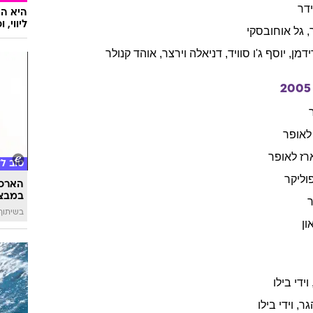
דר
ליווי,
,
גל
אוחובסקי
דמן
,
יוסף ג'ו
סוויד
,
דניאלה
וירצר
,
אוהד
קנולר
2005
לאופר
רז
לאופר
טוב ל
וליקר
הארכת
במבצע
בשיתוף 
ון
וידי
בילו
גר
,
וידי
בילו