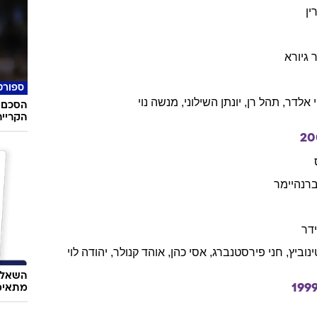
ין
 גיורא
ספורט
י אלדר
,
תהל
רן
,
יונתן
השילוני
,
מנשה
נוי
הסכם 
הקרייר
20
רנהיימר
דר
נוביץ
,
חני
פירסטנברג
,
אסי
כהן
,
אוהד
קנולר
,
יהודה
לוי
השאלון
199
מתאימ