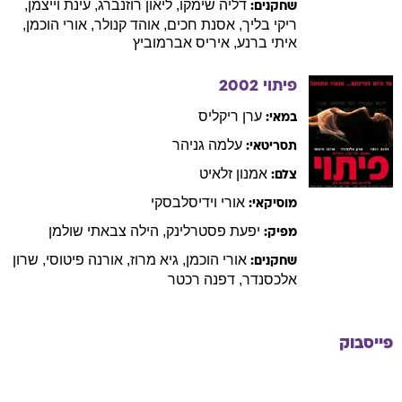
דליה
שימקו
,
ליאון
רוזנברג
,
עינת
וייצמן
,
שחקנים:
ריקי
בליך
,
אסנת
חכים
,
אוהד
קנולר
,
אורי
הוכמן
,
איתי
ברנע
,
איריס
אברמוביץ
פיתוי
2002
ערן
ריקליס
במאי:
עלמה
גניהר
תסריטאי:
אמנון
זלאיט
צלם:
אורי
וידיסלבסקי
מוסיקאי:
יפעת
פסטרלינק
,
הילה
צבאתי שולמן
מפיק:
אורי
הוכמן
,
גיא
מרוז
,
אורנה
פיטוסי
,
שרון
שחקנים:
אלכסנדר
,
דפנה
רכטר
פייסבוק