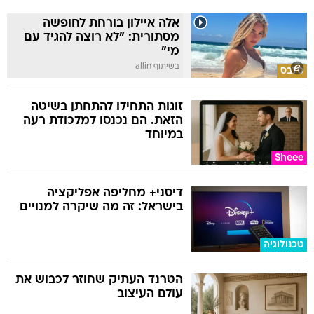
אלה איילון בורחת לחופשה
מסתורית: "לא רוצה להגיד עם
מי"
בשיתוף allin
סלבס
זוגות התחילו להתחתן בשיטה
הזאת. הם נכנסו למלכודת רעה
במיוחד
Sheee
דיסני+ מחליפה אפליקציה
בישראל: זה מה שיקרה למנויים
טכנולוגיה
הטרנד העתיק שחוזר לכבוש את
עולם העיצוב