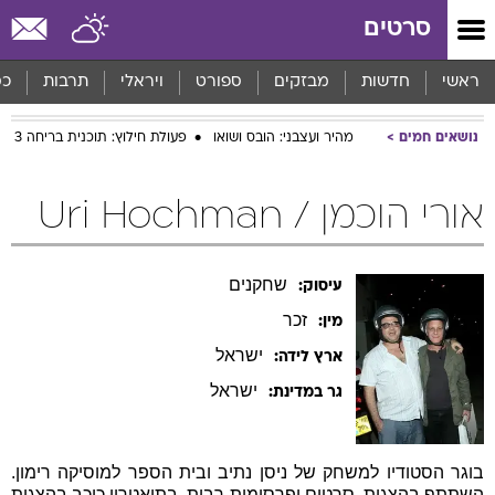
סרטים
ראשי
חדשות
מבזקים
ספורט
ויראלי
תרבות
כס
נושאים חמים
מהיר ועצבני: הובס ושואו
פעולת חילוץ: תוכנית בריחה 3
אורי הוכמן / Uri Hochman
שחקנים
עיסוק:
זכר
מין:
ישראל
ארץ לידה:
ישראל
גר במדינת:
בוגר הסטודיו למשחק של ניסן נתיב ובית הספר למוסיקה רימון.
השתתף בהצגות, סרטים ופרסומות רבות, בתיאטרון כיכב בהצגות