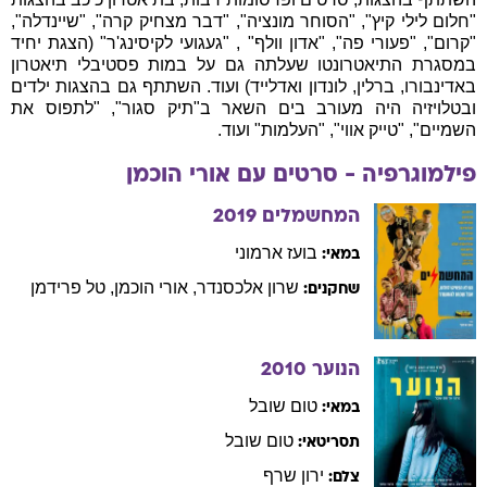
"חלום לילי קיץ", "הסוחר מונציה", "דבר מצחיק קרה", "שיינדלה",
"קרום", "פעורי פה", "אדון וולף" , "געגועי לקיסינג'ר" (הצגת יחיד
במסגרת התיאטרונטו שעלתה גם על במות פסטיבלי תיאטרון
באדינבורו, ברלין, לונדון ואדלייד) ועוד. השתתף גם בהצגות ילדים
ובטלויזיה היה מעורב בים השאר ב"תיק סגור", "לתפוס את
השמיים", "טייק אווי", "העלמות" ועוד.
פילמוגרפיה - סרטים עם
אורי
הוכמן
המחשמלים
2019
בועז
ארמוני
במאי:
שרון
אלכסנדר
,
אורי
הוכמן
,
טל
פרידמן
שחקנים:
הנוער
2010
טום
שובל
במאי:
טום
שובל
תסריטאי:
ירון
שרף
צלם: