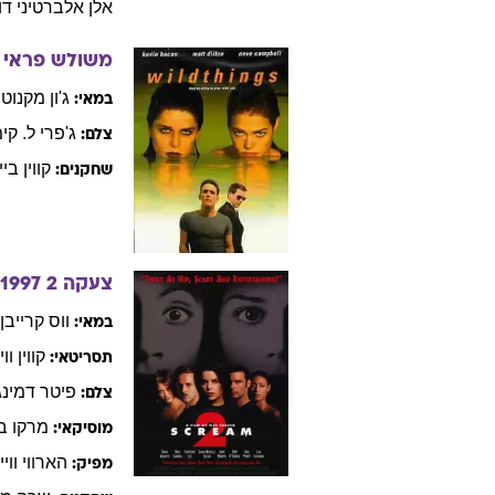
אלן
אלברטיני דו
משולש פראי
ג'ון
מקנוטון
במאי:
ג'פרי ל.
קימ
צלם:
קווין
ביי
שחקנים:
צעקה 2
1997
ווס
קרייבן
במאי:
קווין
וו
תסריטאי:
פיטר
דמינג
צלם:
מרקו
ב
מוסיקאי:
הארווי
ווי
מפיק: