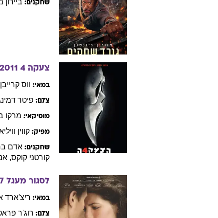
ביירון
מ
שחקנים:
צעקה 4
2011
ווס
קרייבן
במאי:
פיטר
דמינג
צלם:
מרקו
ב
מוסיקאי:
קווין
וויליא
מפיק:
אדם
בר
שחקנים:
קורטני
קוקס
,
אנט
לסגור מעגל
7
ריצ'ארד
א
במאי:
רוג'ר
פראט
צלם: