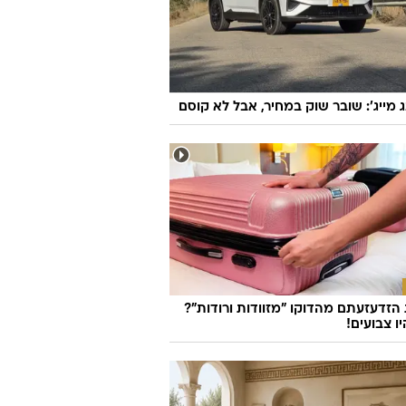
ג מייג': שובר שוק במחיר, אבל לא קוסם
זדעזעתם מהדוקו "מזוודות ורודות"?
ו צבועים!