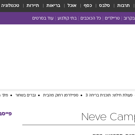
תרבות
סלבס
כסף
אוכל
בריאות
תיירות
טכנולוגיה
בקרוב
טריילרים
כל הכוכבים
בתי קולנוע
עוד בסרטים
כל הסרטים
yes planet
פעולת חילוץ: תוכנית בריחה 3
ספיידרמן רחוק מהבית
גברים בשחור
מלך ה
פייסב