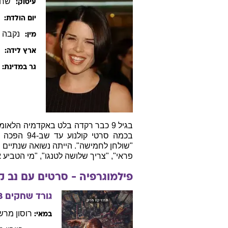
שחק
עיסוק:
יום הולדת:
נקבה
מין:
ארץ לידה:
גר במדינת:
בכמה סרטי 
פראי", "צריך שלושה לטנגו", "מי הטביע
פילמוגרפיה - סרטים עם
נב
ק
גורד שחקים
8
רוסון
מרשל
במאי: