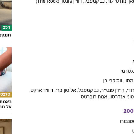
אן
,
נוח
טיילור
,
נב
קמפבל
,
דוויין
ג'ונסון (The Rock)
רכב
דונגפנ
לטרמי
מסון
,
ווס
קרייבן
ודי
,
היידן
פנטייר
,
נב
קמפבל
,
אליסון
ברי
,
דיוויד
ארקט
,
סלבס
וני
אנדרסון
,
אמה
רוברטס
באמת ה
אל תהי
200
טנבורו