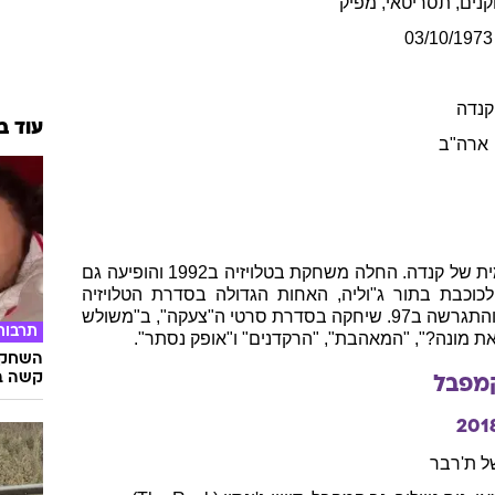
נים, תסריטאי, מפיק
03/10/1973
קנדה
עוד ב
ארה"ב
בגיל 9 כבר רקדה בלט באקדמיה הלאומית של קנדה. החלה משחקת בטלויזיה ב1992 והופיעה גם
קולנוע עד שב-94 הפכה לכוכבת בתור ג"וליה, האחות הגדולה בסדרת הטלויזיה
"שולחן לחמישה". הייתה נשואה שנתיים והתגרשה ב97. שיחקה בסדרת סרטי ה"צעקה", ב"משולש
תרבות
 את מונה?", "המאהבת", "הרקדנים" ו"אופק נסתר".
השחקני
קשה ב
מפבל
201
 ת'רבר