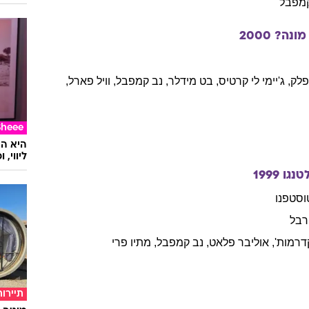
מפבל
מונה?
2000
לק
,
ג'יימי
לי קרטיס
,
בט
מידלר
,
נב
קמפבל
,
וויל
פארל
,
Sheee
ליווי,
טנגו
1999
וסטפנו
רבל
רמות'
,
אוליבר
פלאט
,
נב
קמפבל
,
מתיו
פרי
תיירות