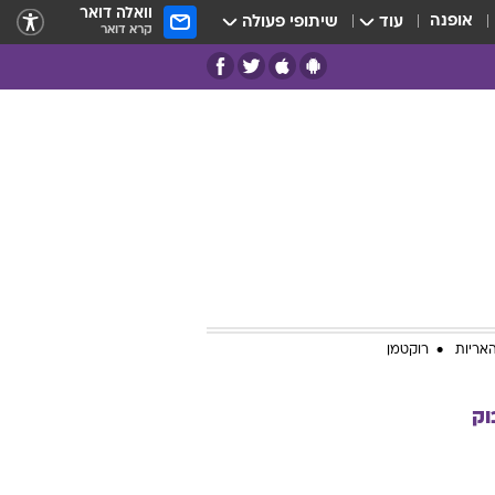
וואלה דואר
אופנה
עוד
שיתופי פעולה
קרא דואר
אריות
רוקטמן
וק