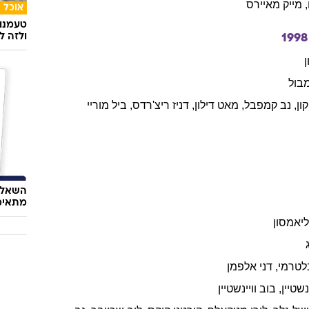
,
מייק
מאיירס
אוכל
טעמנו
ולזה לא
1998
בול
קון
,
נב
קמפבל
,
מאט
דילון
,
דניז
ריצ'רדס
,
ביל
מוריי
השאלון
מתאימ
יליאמסון
לטרמי
,
דני
אלפמן
ינשטיין
,
בוב
וויינשטיין