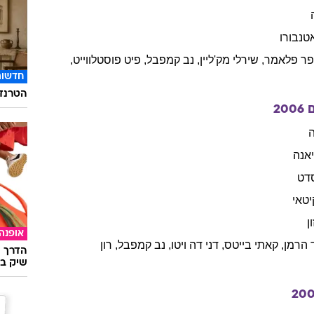
טנבורו
פר
פלאמר
,
שירלי
מק'ליין
,
נב
קמפבל
,
פיט
פוסטלווייט
,
חדשות
הטרנד 
ם
2006
ה
אנה
דט
יטאי
ן
אופנה
הרמן
,
קאתי
בייטס
,
דני
דה ויטו
,
נב
קמפבל
,
רון
הדרך ה
שיק בא
20