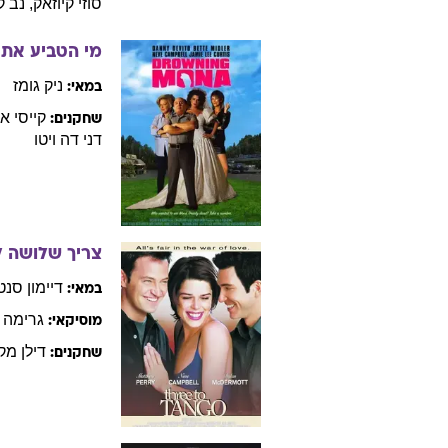
סוזי
קיוזאק
,
נב
ק
מי הטביע את 
ניק
גומז
במאי:
קייסי
אפ
שחקנים:
דני
דה ויטו
צריך שלושה ל
דיימון
סנט
במאי:
גרימה
מוסיקאי:
דילן
מקד
שחקנים: