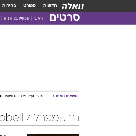
חדשות
ספורט
בחירות
סרטים
ראשי
עכשיו בקולנוע
נושאים חמים
מהיר ועצבני: הובס ושואו
נב קמפבל / Neve Campbell