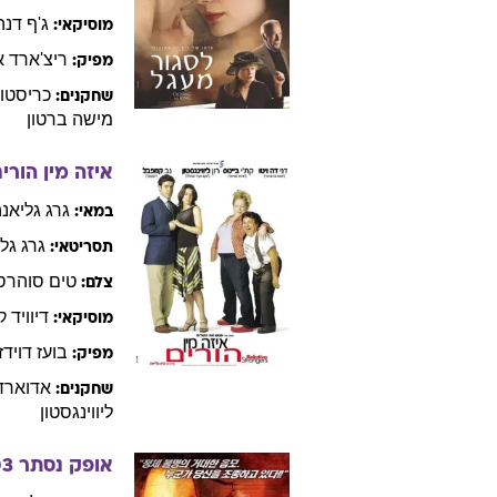
ג'ף
דנה
מוסיקאי:
ריצ'ארד
א
מפיק:
כריסטו
שחקנים:
מישה
ברטון
איזה מין הורי
גרג
גליאנ
במאי:
גרג
גלי
תסריטאי:
טים
סוהרס
צלם:
דיוויד
ק
מוסיקאי:
בועז
דוידזו
מפיק:
אדוארד
שחקנים:
ליווינגסטון
אופק נסתר
03