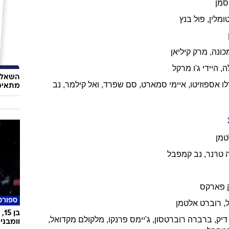
סמן
ומלין
,
פול
בנץ
כונה
,
מרק
קיליאן
ה
,
היידי
ג'ו מרקל
השאלון
לו
אספוזיטו
,
איימי
סמארט
,
סם
שפרד
,
ואל
קילמר
,
נב
מתאימ
מן
טרנר
,
נב
קמפבל
פארקס
ספורט
,
רוברט
אלטמן
דיק
,
ברברה
רוברטסון
,
ג'יימס
פרנקו
,
מלקולם
מקדואל
,
וומבני