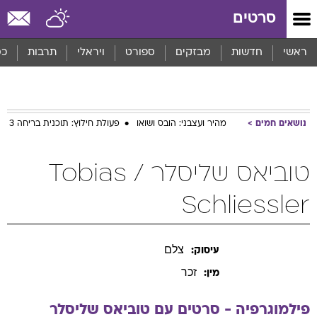
סרטים
ראשי
חדשות
מבזקים
ספורט
ויראלי
תרבות
כס
נושאים חמים
מהיר ועצבני: הובס ושואו
פעולת חילוץ: תוכנית בריחה 3
טוביאס שליסלר / Tobias
Schliessler
צלם
עיסוק:
זכר
מין:
פילמוגרפיה - סרטים עם
טוביאס
שליסלר