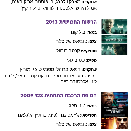
מארק
וולברג
,
בן
פוסטר
,
אריק
באנה
,
שחקנים:
אמיל
הירש
,
אלכסנדר
לודוויג
,
טיילור
קיץ'
הרשות החמישית
2013
ביל
קונדון
במאי:
טוביאס
שליסלר
צלם:
קרטר
בורוול
מוסיקאי:
סטיב
גולין
מפיק:
דניאל
ברוהל
,
סטנלי
טוצ'י
,
מוריץ
שחקנים:
בלייבטראו
,
אנתוני
מקי
,
בנדיקט
קמברבאץ'
,
לורה
ליני
,
אלכסנדר
בייר
חטיפת הרכבת התחתית 123
2009
טוני
סקוט
במאי:
ג'יימס
גנדולפיני
,
בראיין
הלגלאנד
תסריטאי:
טוביאס
שליסלר
צלם: