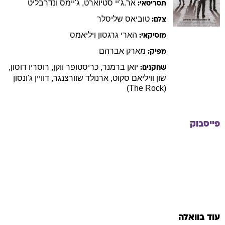
אר.ג'יי
סטיוארט
,
ג'יימס
ונדרבליט
תסריטאי:
טוביאס
שליסלר
צלם:
הארי
גרגסון ויליאמס
מוסיקאי:
מארק
אברהם
מפיק:
יואן
ברמנר
,
כריסטופר
ווקן
,
רוסריו
דוסון
,
שחקנים:
שון וויליאם
סקוט
,
ארנולד
שוורצנגר
,
דוויין
ג'ונסון
(The Rock)
פייסבוק
עוד בוואלה