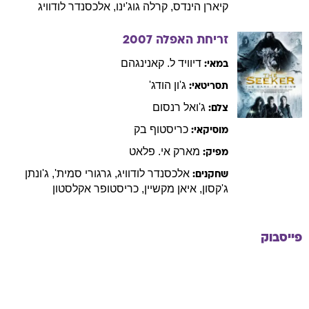
קיארן
הינדס
,
קרלה
גוג'ינו
,
אלכסנדר
לודוויג
זריחת האפלה
2007
דיוויד ל.
קאנינגהם
במאי:
ג'ון
הודג'
תסריטאי:
ג'ואל
רנסום
צלם:
כריסטוף
בק
מוסיקאי:
מארק
אי. פלאט
מפיק:
אלכסנדר
לודוויג
,
גרגורי
סמית'
,
ג'ונתן
שחקנים:
ג'קסון
,
איאן
מקשיין
,
כריסטופר
אקלסטון
פייסבוק