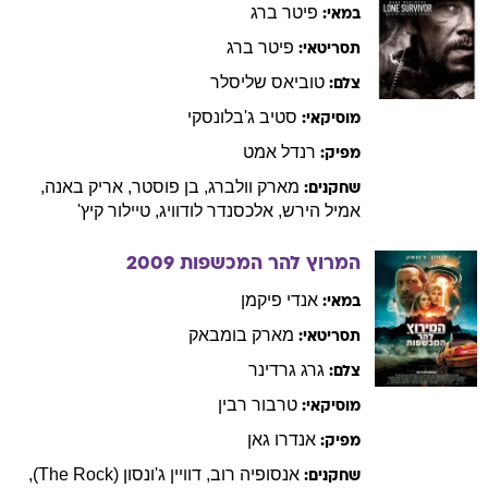
פיטר
ברג
במאי:
פיטר
ברג
תסריטאי:
טוביאס
שליסלר
צלם:
סטיב
ג'בלונסקי
מוסיקאי:
רנדל
אמט
מפיק:
מארק
וולברג
,
בן
פוסטר
,
אריק
באנה
,
שחקנים:
אמיל
הירש
,
אלכסנדר
לודוויג
,
טיילור
קיץ'
המרוץ להר המכשפות
2009
אנדי
פיקמן
במאי:
מארק
בומבאק
תסריטאי:
גרג
גרדינר
צלם:
טרבור
רבין
מוסיקאי:
אנדרו
גאן
מפיק:
אנסופיה
רוב
,
דוויין
ג'ונסון (The Rock)
,
שחקנים: