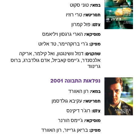
טוני
סקוט
במאי:
טרי
רוזיו
תסריטאי:
פול
קמרון
צלם:
הארי
גרגסון ויליאמס
מוסיקאי:
ג'רי
ברוקהיימר
,
טד
אליוט
מפיק:
דנזל
וושינגטון
,
ואל
קילמר
,
אריקה
שחקנים:
אלכסנדר
,
ג'יימס
קאביזל
,
אדם
גולדברג
,
ברוס
גרינווד
נפלאות התבונה
2001
רון
האוורד
במאי:
עקיבא
גולדסמן
תסריטאי:
רוג'ר
דיקינס
צלם:
ג'יימס
הורנר
מוסיקאי:
בריאן
גרייזר
,
רון
האוורד
מפיק: