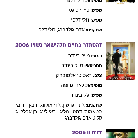
ז'ולי
דלפי
מוסיקאי:
טיירי
פוגט
מפיק:
ז'ולי
דלפי
מפיק:
אדם
גולדברג
,
ז'ולי
דלפי
שחקנים:
להסתדר בחיים (ולהישאר נשוי)
2006
מייק
בינדר
במאי:
מייק
בינדר
תסריטאי:
ראס
טי אלסוברוק
צלם:
לארי
גרופה
מוסיקאי:
ג'ק
בינדר
מפיק:
ג'ינה
גרשון
,
ג'רי
אוקונל
,
רבקה
רומיין
שחקנים:
סטאמוס
,
דסטין
מליגן
,
באי
לינג
,
בן
אפלק
,
ג'ון
קליז
,
אדם
גולדברג
דז'ה וו
2006