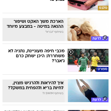
סלבס
הארכת משך האקט ושיפור
ההנאה במיטה - במבצע מיוחד
בשיתוף "גברא"
טוב לדעת
מכבי חיפה מעוניינת, נתניה לא
משחררת: היכן ישחק כרם
ג'אבר?
ספורט
איך להיראות ולהרגיש מצוין,
לחיות בריא ולהפחית במשקל?
בשיתוף TI SWIM
טוב לדעת