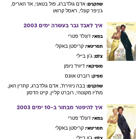
אדם
גולדברג
,
פול
בטאני
,
אד
האריס
,
שחקנים:
ג'ניפר
קונלי
,
ראסל
קרואו
איך לאבד גבר בעשרה ימים
2003
דונלד
פטרי
במאי:
קריסטן
באקלי
תסריטאי:
ג'ון
ביילי
צלם:
דיוויד
ניומן
מוסיקאי:
רוברט
אוונס
מפיק:
בבה
ניווירת'
,
אדם
גולדברג
,
קתרין
האן
,
שחקנים:
מת'יו
מקונוהי
,
רוברט
קליין
,
קייט
הדסון
איך להיפטר מבחור ב-10 ימים
2003
דונלד
פטרי
במאי:
קריסטן
באקלי
תסריטאי:
ג'ון
ביילי
צלם: