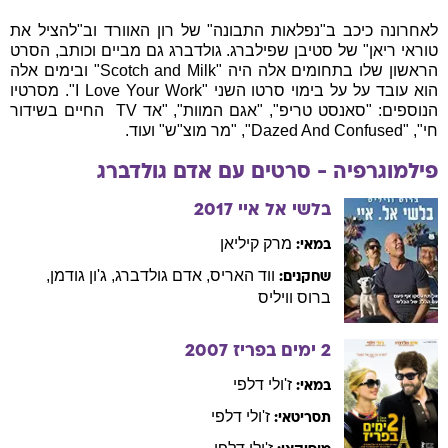
לאחרונה כיכב ב"נפלאות התבונה" של רון האוורד וב"להציל את
טוראי ריאן" של סטיבן שפילברג. גולדברג גם מביים וכותב, הסרט
הראשון שלו בתחומים אלה היה "Scotch and Milk" ובימים אלה
הוא עובד על על בימוי סרטו השני "I Love Your Work". מסרטיו
הנוספים: "סאנסט טריפ", "אגם המוות", "אד TV  החיים בשידור
חי", "Dazed And Confused", "מר מוצ"ש" ועוד.
פילמוגרפיה - סרטים עם
אדם
גולדברג
בלשי אל איי
2017
מרק
קיליאן
במאי:
ווד
האריס
,
אדם
גולדברג
,
ג'ון
גודמן
,
שחקנים:
ברוס
וויליס
2 ימים בפריז
2007
ז'ולי
דלפי
במאי:
ז'ולי
דלפי
תסריטאי: