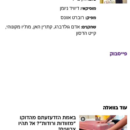
דיוויד
ניומן
מוסיקאי:
רוברט
אוונס
מפיק:
אדם
גולדברג
,
קתרין
האן
,
מת'יו
מקונוהי
,
שחקנים:
קייט
הדסון
פייסבוק
עוד בוואלה
באמת הזדעזעתם מהדוקו
"מזוודות ורודות"? אל תהיו
צבועים!