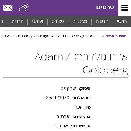
סרטים
ראשי
חדשות
מבזקים
ספורט
ויראלי
תרבות
כס
נושאים חמים
מהיר ועצבני: הובס ושואו
פעולת חילוץ: תוכנית בריחה 3
אדם גולדברג / Adam
Goldberg
שחקנים
עיסוק:
25/10/1970
יום הולדת:
זכר
מין:
ארה"ב
ארץ לידה:
ארה"ב
גר במדינת: