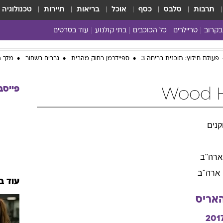
תרבות
סלבס
כסף
אוכל
בריאות
תיירות
טכנולוגיה
בקרוב
טריילרים
כל הכוכבים
בתי קולנוע
עוד בסרטים
כל הסרטים
פעולת חילוץ: תוכנית בריחה 3
ספיידרמן רחוק מהבית
גברים בשחור
מלך ה
yes planet
פייסב
נים
ארה"ב
ארה"ב
עוד ב
אריס
201