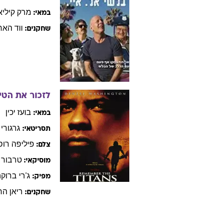
מרק
קיליא
במאי:
ווד
האר
שחקנים:
לזכור את הטי
בועז
יכין
במאי:
גרגורי
תסריטאי:
פיליפה
רוס
צלם:
טרבור
מוסיקאי:
ג'רי
ברוקה
מפיק:
ריאן
הר
שחקנים: