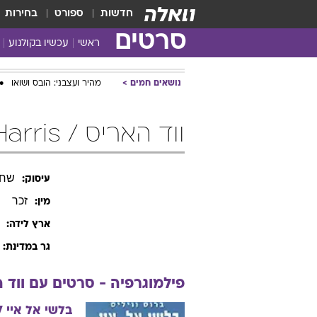
חדשות
ספורט
בחירות
סרטים
ראשי
עכשיו בקולנוע
נושאים חמים
מהיר ועצבני: הובס ושואו
ווד האריס / Wood Harris
שחק
עיסוק:
זכר
מין:
ארץ לידה:
גר במדינת:
פילמוגרפיה - סרטים עם
ווד
ה
בלשי אל איי
7