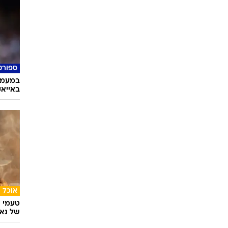
ספורט
במעמד 
באייא
אוכל
טעמי י
של נאג