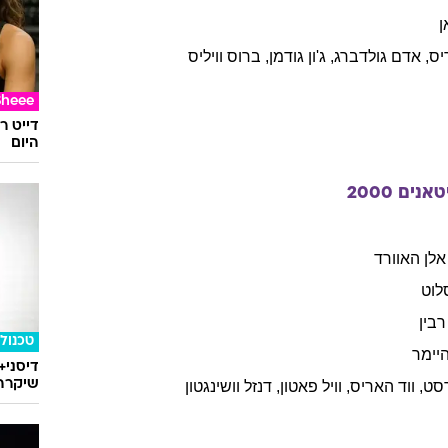
ן
יס
,
אדם
גולדברג
,
ג'ון
גודמן
,
ברוס
וויליס
Sheee
דייט ר
היום
טאנים
2000
אלן האוורד
לוט
רבין
טכנולו
יימר
דיסני+
שיקרה 
סט
,
ווד
האריס
,
וויל
פאטון
,
דנזל
וושינגטון