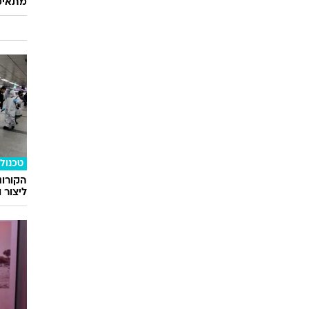
מתאימ
טכנולו
הקורונ
ליצור 