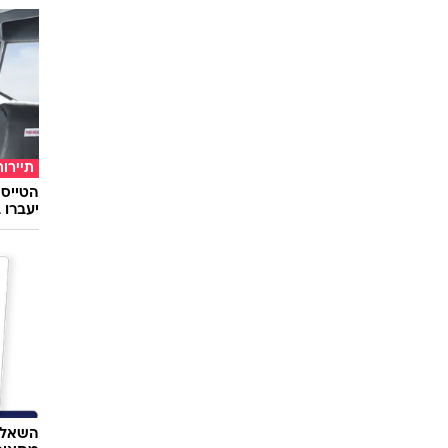
תיירות
יעברו 
השאלון