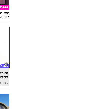
Sheee
ליווי,
טוב ל
הארכת
במבצע
בשיתוף 