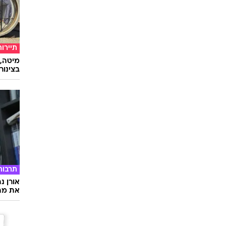
תיירות
מיטה, 
בצינור
תרבות
אורן נ
את מה 