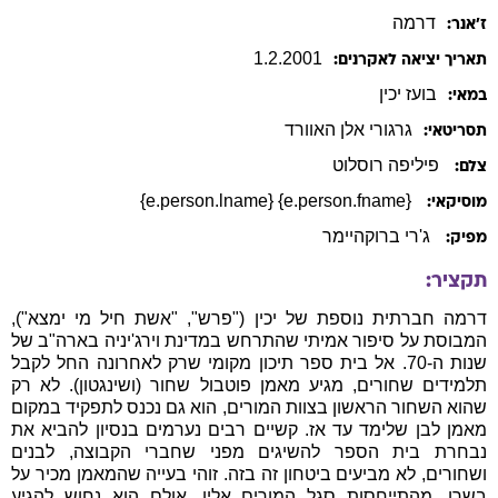
דרמה
ז׳אנר:
1
.
2
.
2001
תאריך יציאה לאקרנים:
בועז
יכין
במאי:
גרגורי
אלן האוורד
תסריטאי:
פיליפה רוסלוט
צלם:
{e.person.fname} {e.person.lname}
מוסיקאי:
ג'רי ברוקהיימר
מפיק:
תקציר:
דרמה חברתית נוספת של יכין ("פרש", "אשת חיל מי ימצא"),
המבוסת על סיפור אמיתי שהתרחש במדינת וירג'יניה בארה"ב של
שנות ה-70. אל בית ספר תיכון מקומי שרק לאחרונה החל לקבל
תלמידים שחורים, מגיע מאמן פוטבול שחור (ושינגטון). לא רק
שהוא השחור הראשון בצוות המורים, הוא גם נכנס לתפקיד במקום
מאמן לבן שלימד עד אז. קשיים רבים נערמים בנסיון להביא את
נבחרת בית הספר להשיגים מפני שחברי הקבוצה, לבנים
ושחורים, לא מביעים ביטחון זה בזה. זוהי בעייה שהמאמן מכיר על
בשרו, מהתייחסות סגל המורים אליו. אולם הוא נחוש להגיע