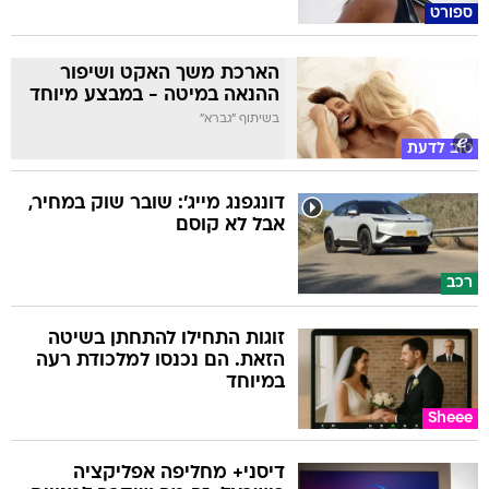
ספורט
הארכת משך האקט ושיפור
ההנאה במיטה - במבצע מיוחד
בשיתוף "גברא"
טוב לדעת
דונגפנג מייג': שובר שוק במחיר,
אבל לא קוסם
רכב
זוגות התחילו להתחתן בשיטה
הזאת. הם נכנסו למלכודת רעה
במיוחד
Sheee
דיסני+ מחליפה אפליקציה