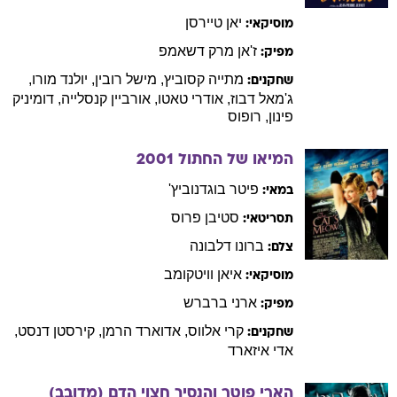
יאן
טיירסן
מוסיקאי:
ז'אן מרק
דשאמפ
מפיק:
מתייה
קסוביץ
,
מישל
רובין
,
יולנד
מורו
,
שחקנים:
ג'מאל
דבוז
,
אודרי
טאטו
,
אורביין
קנסלייה
,
דומיניק
פינון
,
רופוס
המיאו של החתול
2001
פיטר
בוגדנוביץ'
במאי:
סטיבן
פרוס
תסריטאי:
ברונו
דלבונה
צלם:
איאן
וויטקומב
מוסיקאי:
ארני
ברברש
מפיק:
קרי
אלווס
,
אדוארד
הרמן
,
קירסטן
דנסט
,
שחקנים:
אדי
איזארד
הארי פוטר והנסיך חצוי הדם (מדובב)