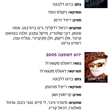
ברונו
דלבונה
צלם:
ניקולס
הופר
מוסיקאי:
דיוויד
היימן
מפיק:
דניאל
רדקליף
,
ג'ים
ברודבנט
,
אמה
שחקנים:
ווטסון
,
רובי
קולטריין
,
מייקל
גמבון
,
הלנה
בונהאם
קרטר
,
אלן
ריקמן
,
הלן
מק'קרורי
,
נטליה
טנה
,
רופרט
גרינט
ידוע לשמצה
2005
דאגלס
מקגארת'
במאי:
דאגלס
מקגארת'
תסריטאי:
ברונו
דלבונה
צלם:
רייצ'ל
פורטמן
מוסיקאי:
קריסטין
ושון
מפיק:
סיגורני
וויבר
,
לי
פייס
,
טובי
ג'ונס
,
גווינת'
שחקנים:
פאלטרו
,
דניאל
קרייג