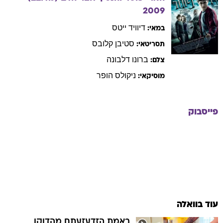
2009
דיוויד
ייטס
במאי:
סטיבן
קלובס
תסריטאי:
ברונו
דלבונה
צלם:
ניקולס
הופר
מוסיקאי:
פייסבוק
עוד בוואלה
באמת הזדעזעתם מהדוקו