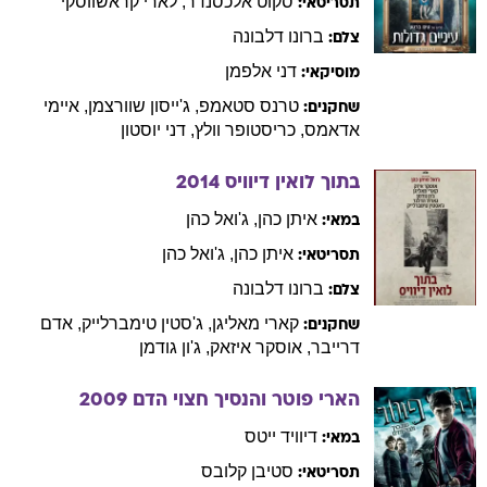
סקוט
אלכסנדר
,
לארי
קראשווסקי
תסריטאי:
ברונו
דלבונה
צלם:
דני
אלפמן
מוסיקאי:
טרנס
סטאמפ
,
ג'ייסון
שוורצמן
,
איימי
שחקנים:
אדאמס
,
כריסטופר
וולץ
,
דני
יוסטון
בתוך לואין דיוויס
2014
איתן
כהן
,
ג'ואל
כהן
במאי:
איתן
כהן
,
ג'ואל
כהן
תסריטאי:
ברונו
דלבונה
צלם:
קארי
מאליגן
,
ג'סטין
טימברלייק
,
אדם
שחקנים:
דרייבר
,
אוסקר
איזאק
,
ג'ון
גודמן
הארי פוטר והנסיך חצוי הדם
2009
דיוויד
ייטס
במאי:
סטיבן
קלובס
תסריטאי: