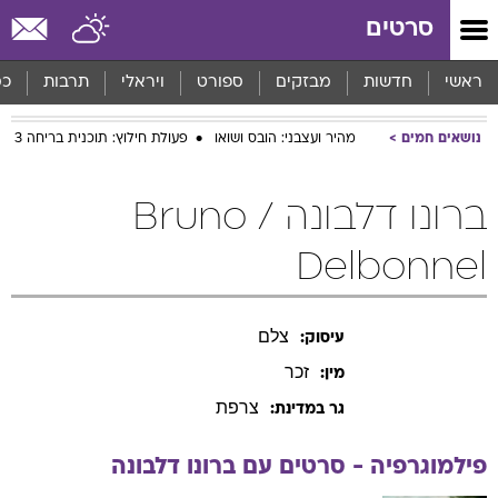
סרטים
ראשי
חדשות
מבזקים
ספורט
ויראלי
תרבות
כס
נושאים חמים
מהיר ועצבני: הובס ושואו
פעולת חילוץ: תוכנית בריחה 3
ברונו דלבונה / Bruno
Delbonnel
צלם
עיסוק:
זכר
מין:
צרפת
גר במדינת:
פילמוגרפיה - סרטים עם
ברונו
דלבונה