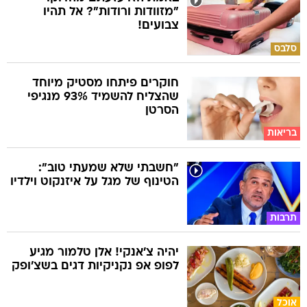
"מזוודות ורודות"? אל תהיו
צבועים!
סלבס
חוקרים פיתחו מסטיק מיוחד
שהצליח להשמיד 93% מנגיפי
הסרטן
בריאות
"חשבתי שלא שמעתי טוב":
הטינוף של מגל על איזנקוט וילדיו
תרבות
יהיה צ'אנקי! אלן טלמור מגיע
לפופ אפ נקניקיות דגים בשצ'ופק
אוכל