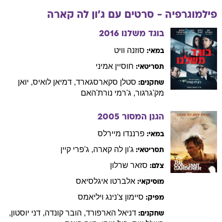
פילמוגרפיה - סרטים עם
ג'ון
לה קארה
בוגד משלנו
2016
סוזנה
וויט
במאי:
חוסיין
אמיני
תסריטאי:
סטלן
סקארסגארד
,
דמיאן
לואיס
,
יואן
שחקנים:
מק'גרגור
,
ג'רמי
נורת'האם
הגנן המסור
2005
פרננדו
מיירלס
במאי:
ג'ון
לה קארה
,
ג'פרי
קיין
תסריטאי:
סזאר
שרלון
צלם:
אלברטו
איגלסיאס
מוסיקאי:
סיימון
צ'נינג ויליאמס
מפיק:
דניאל
הארפורד
,
הובר
קונדה
,
דני
יוסטון
,
שחקנים: