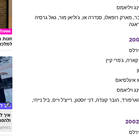
ינג ויליאמס
ר
,
מארק
רופאלו
,
סנדרה
או
,
ג'וליאן
מור
,
גאל
גרסיה
אגה
Sheee
זוגות 
20
למלכוד
ירלס
קארה
,
ג'פרי
קיין
איגלסיאס
ינג ויליאמס
ארפורד
,
הובר
קונדה
,
דני
יוסטון
,
רייצ'ל
וייס
,
ביל
נייהי
,
טוב ל
איך לה
ולהפח
200
בשיתוף  SWIM
ירלס