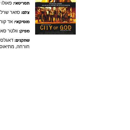
פאולו
ל
תסריטאי:
סזאר
שרלון
צלם:
אד
קור
מוסיקאי:
וולטר
סאל
מפיק:
דאגלס
שחקנים:
חורחה
,
מתיאוס