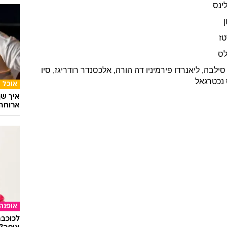
ינס
טז
ס
סילבה
,
ליאנרדו
פירמיניו דה הורה
,
אלכסנדר
רודריגז
,
סיו
נכטרגאל
אוכל
איך שף
ארוחה 
אופנה
לכוכבת