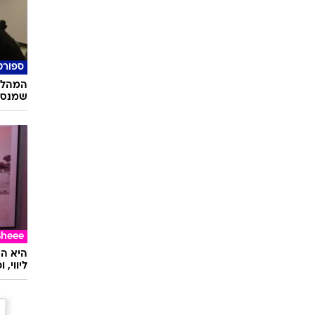
ספורט
המהלך 
שמנסי
Sheee
ליווי,