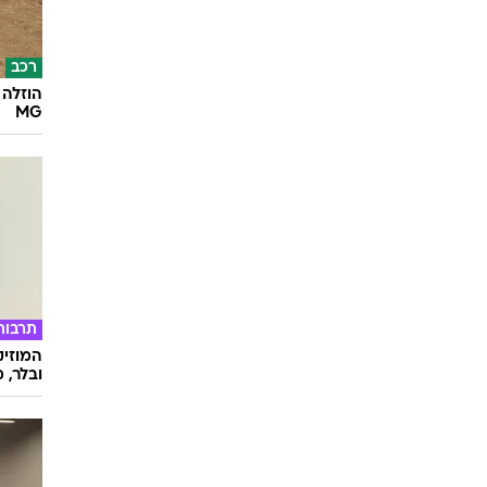
רכב
הוזלה 
MG
תרבות
המוזיק
ובלר, מ