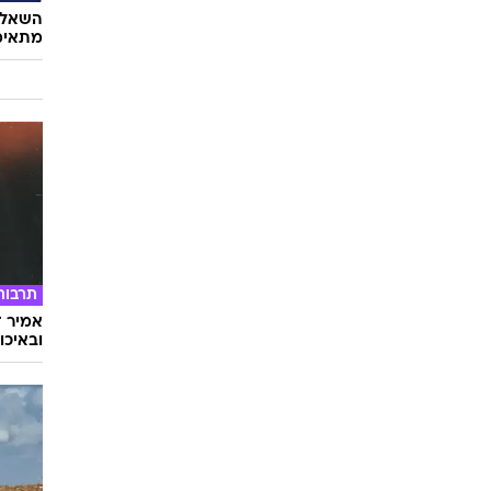
השאלון
מתאימ
תרבות
אמיר ד
ובאיכו