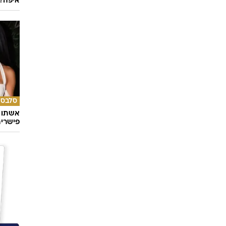
איפה?
סלבס
אשתו ש
פישרית