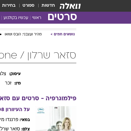
חדשות
ספורט
בחירות
סרטים
ראשי
עכשיו בקולנוע
נושאים חמים
מהיר ועצבני: הובס ושואו
סזאר שרלון / Cesar Charlone
צלם
עיסוק:
זכר
מין:
פילמוגרפיה - סרטים עם
סזא
על העיוורון
08
פרננדו
מי
במאי:
סזאר
שרלון
צלם: