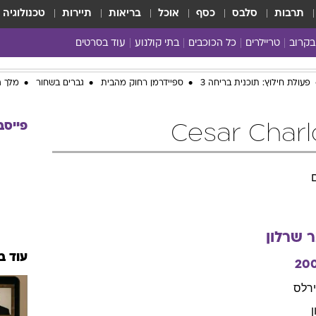
תרבות
סלבס
כסף
אוכל
בריאות
תיירות
טכנולוגיה
בקרוב
טריילרים
כל הכוכבים
בתי קולנוע
עוד בסרטים
כל הסרטים
פעולת חילוץ: תוכנית בריחה 3
ספיידרמן רחוק מהבית
גברים בשחור
מלך ה
yes planet
פייסב
ר
שרלון
עוד ב
20
ירלס