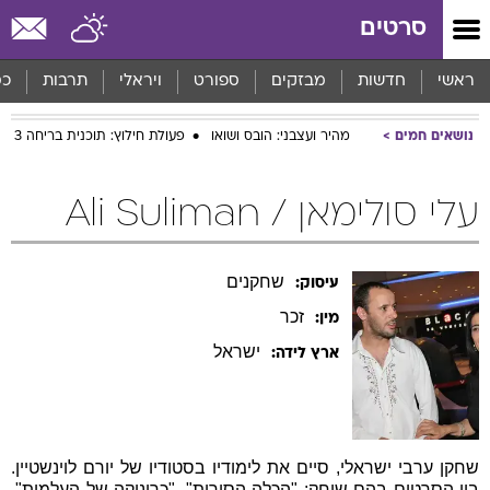
סרטים
ראשי
חדשות
מבזקים
ספורט
ויראלי
תרבות
כס
נושאים חמים
מהיר ועצבני: הובס ושואו
פעולת חילוץ: תוכנית בריחה 3
עלי סולימאן / Ali Suliman
שחקנים
עיסוק:
זכר
מין:
ישראל
ארץ לידה:
שחקן ערבי ישראלי, סיים את לימודיו בסטודיו של יורם לוינשטיין.
בין הסרטים בהם שיחק: "הכלה הסורית", "כרוניקה של העלמות",