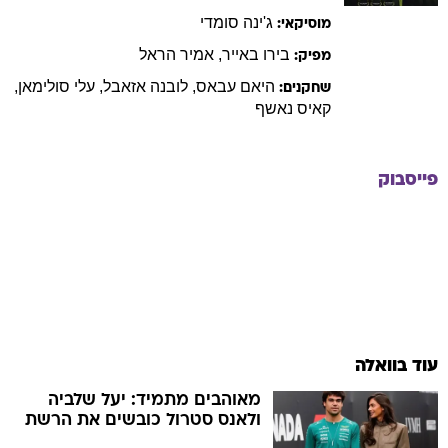
ג'ינה
סומדי
מוסיקאי:
בירו
באייר
,
אמיר
הראל
מפיק:
היאם
עבאס
,
לובנה
אזאבל
,
עלי
סולימאן
,
שחקנים:
קאיס
נאשף
פייסבוק
עוד בוואלה
מאוהבים מתמיד: יעל שלביה
ולאנס סטרול כובשים את הרשת