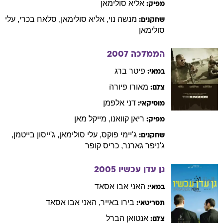
אליא
סולימאן
מפיק:
מנשה
נוי
,
אליא
סולימאן
,
סלאח
בכרי
,
עלי
שחקנים:
סולימאן
הממלכה
2007
פיטר
ברג
במאי:
מאורו
פיורה
צלם:
דני
אלפמן
מוסיקאי:
ריאן
קוואנו
,
מייקל
מאן
מפיק:
ג'יימי
פוקס
,
עלי
סולימאן
,
ג'ייסון
בייטמן
,
שחקנים:
ג'ניפר
גארנר
,
כריס
קופר
גן עדן עכשיו
2005
האני
אבו אסאד
במאי:
בירו
באייר
,
האני
אבו אסאד
תסריטאי:
אנטואן
הברל
צלם: