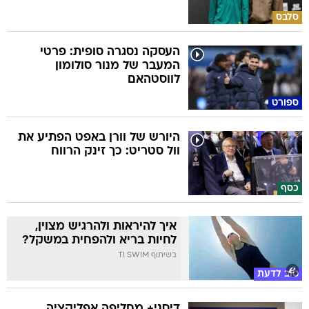
סלבס
העסקה נסגרה סופית: פרטי
המעבר של מנור סולומון
לווסטהאם
ספורט
היורש של וורן באפט הפתיע את
וול סטריט: כך זינק הרווח
כסף
איך להיראות ולהרגיש מצוין,
לחיות בריא ולהפחית במשקל?
בשיתוף TI SWIM
טוב לדעת
דיסני+ מחליפה אפליקציה