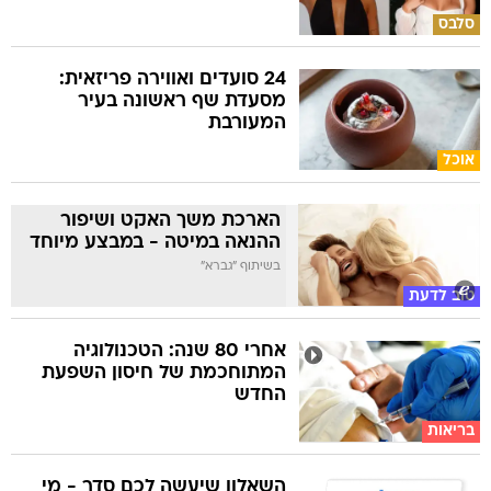
סלבס
24 סועדים ואווירה פריזאית:
מסעדת שף ראשונה בעיר
המעורבת
אוכל
הארכת משך האקט ושיפור
ההנאה במיטה - במבצע מיוחד
בשיתוף "גברא"
טוב לדעת
אחרי 80 שנה: הטכנולוגיה
המתוחכמת של חיסון השפעת
החדש
בריאות
השאלון שיעשה לכם סדר - מי