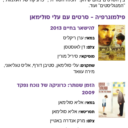
"המנגליסטים" ועוד.
פילמוגרפיה - סרטים עם
עלי
סולימאן
להישאר בחיים
2013
ערן
ריקליס
במאי:
דן
לאוסטסן
צלם:
סיריל
מורין
מוסיקאי:
עלי
סולימאן
,
סטיבן
דורף
,
אליס
טגליאוני
,
שחקנים:
מירה
עוואד
הזמן שנותר: כרוניקה של נוכח נפקד
2009
אליא
סולימאן
במאי:
אליא
סולימאן
תסריטאי:
מרק אנדרה
באטיין
צלם: