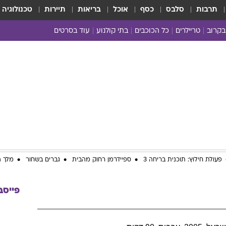
תרבות
סלבס
כסף
אוכל
בריאות
תיירות
טכנולוגיה
בקרוב
טריילרים
כל הכוכבים
בתי קולנוע
עוד בסרטים
כל הסרטים
yes planet
פעולת חילוץ: תוכנית בריחה 3
ספיידרמן רחוק מהבית
גברים בשחור
מלך ה
פייסב