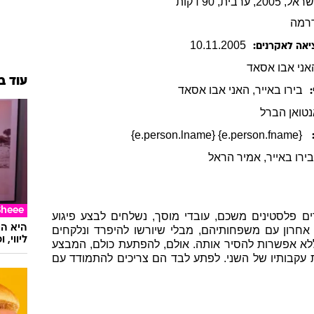
 ערבית, 90 דקות
רמה
10
.
11
.
2005
יאה לאקרנים:
אני
אבו אסאד
עוד ב
בירו
באייר
,
האני
אבו אסאד
טואן הברל
{e.person.fname} {e.person.lname}
ירו באייר
, אמיר הראל
Sheee
ים פלסטינים משכם, עובדי מוסך, נשלחים לבצע פיגוע
חרון עם משפחותיהם, מבלי שיורשו להיפרד ונלקחים
ליווי,
ללא אפשרות להסיר אותה. אולם, להפתעת כולם, המבצע
ת עקבותיו של השני. לפתע לבד הם צריכים להתמודד עם