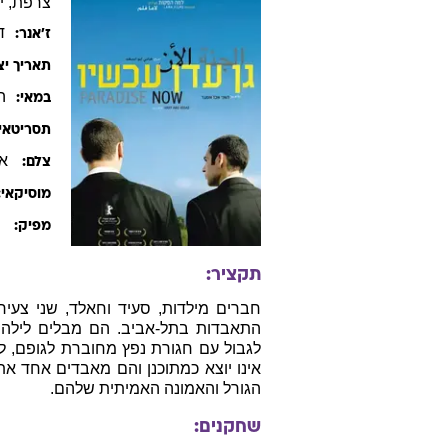
צרפת, ישראל, 2005,
ד
ז׳אנר:
תאריך יצ
ה
במאי:
תסריטאי:
אנ
צלם:
מוסיקאי:
ב
מפיק:
תקציר:
חברים מילדות, סעיד וחאלד, שני צעיר
התאבדות בתל-אביב. הם מבלים לילה א
לגבול עם חגורת נפץ מחוברת לגופם, 
אינו יוצא כמתוכנן והם מאבדים אחד א
הגורל והאמונה האמיתית שלהם.
שחקנים: