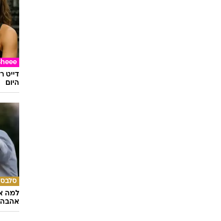
Sheee
דייט ר
היום
סלבס
למה א
אהבה 