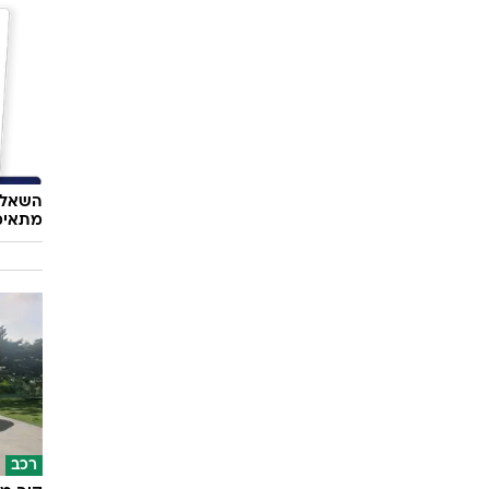
השאלון
מתאימ
רכב