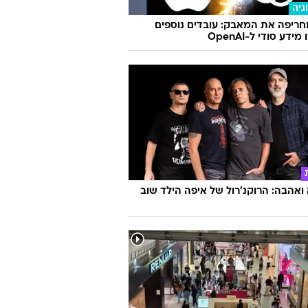
גיה
ריפה את המאבק: עובדים נוספים
ידע סודי ל-OpenAI
אהבה: הרוקנ'רול של איפה הילד שוב