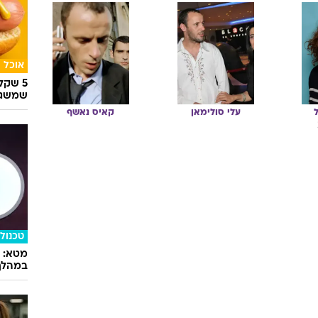
אוכל
5 שק
שמשגע
עלי
סולימאן
קאיס
נאשף
טכנולו
במהלך