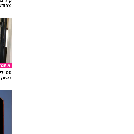
קיה מש
מחודש
אופנה
סטיילי
בשוק ו