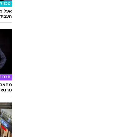
טכנולו
אפל מח
העבירו מ
תרבות
מחאה ו
מרגש