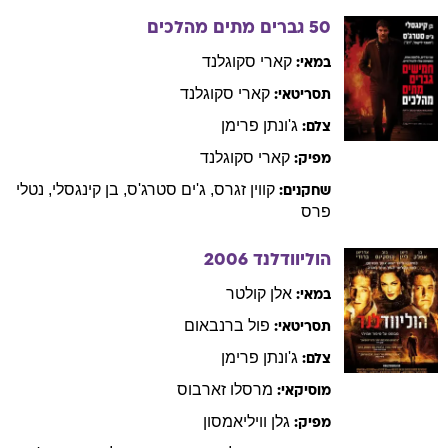
50 גברים מתים מהלכים
קארי
סקוגלנד
במאי:
קארי
סקוגלנד
תסריטאי:
ג'ונתן
פרימן
צלם:
קארי
סקוגלנד
מפיק:
קווין
זגרס
,
ג'ים
סטרג'ס
,
בן
קינגסלי
,
נטלי
שחקנים:
פרס
הוליוודלנד
2006
אלן
קולטר
במאי:
פול
ברנבאום
תסריטאי:
ג'ונתן
פרימן
צלם:
מרסלו
זארבוס
מוסיקאי:
גלן
וויליאמסון
מפיק: