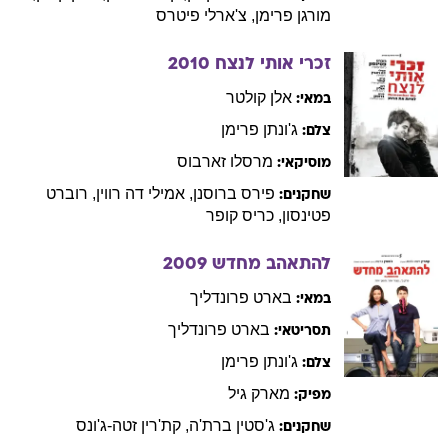
מורגן
פרימן
,
צ'ארלי
פיטרס
זכרי אותי לנצח
2010
אלן
קולטר
במאי:
ג'ונתן
פרימן
צלם:
מרסלו
זארבוס
מוסיקאי:
פירס
ברוסנן
,
אמילי
דה רווין
,
רוברט
שחקנים:
פטינסון
,
כריס
קופר
להתאהב מחדש
2009
בארט
פרונדליך
במאי:
בארט
פרונדליך
תסריטאי:
ג'ונתן
פרימן
צלם:
מארק
גיל
מפיק:
ג'סטין
ברת'ה
,
קת'רין
זטה-ג'ונס
שחקנים: