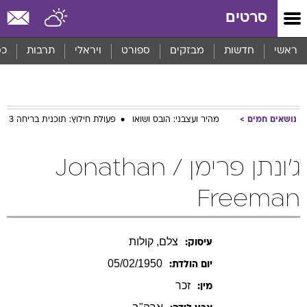
סרטים
ראשי
חדשות
מבזקים
ספורט
ויראלי
תרבות
כס
נושאים חמים
מהיר ועצבני: הובס ושואו
פעולת חילוץ: תוכנית בריחה 3
ג'ונתן פרימן / Jonathan
Freeman
צלם, קולות
עיסוק:
05/02/1950
יום הולדת:
זכר
מין: