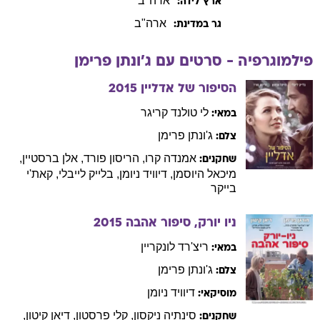
ארה"ב
ארץ לידה:
ארה"ב
גר במדינת:
פילמוגרפיה - סרטים עם
ג'ונתן
פרימן
הסיפור של אדליין
2015
לי
טולנד קריגר
במאי:
ג'ונתן
פרימן
צלם:
אמנדה
קרו
,
הריסון
פורד
,
אלן
ברסטיין
,
שחקנים:
מיכאל
היוסמן
,
דיוויד
ניומן
,
בלייק
לייבלי
,
קאת'י
בייקר
ניו יורק, סיפור אהבה
2015
ריצ'רד
לונקריין
במאי:
ג'ונתן
פרימן
צלם:
דיוויד
ניומן
מוסיקאי:
סינתיה
ניקסון
,
קלי
פרסטון
,
דיאן
קיטון
,
שחקנים: