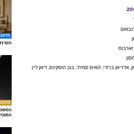
20
נבאום
חדשות
ן
הטרנד 
זארבוס
מסון
,
אדריאן
ברודי
,
לואיס
סמית'
,
בוב
הוסקינס
,
דיאן
ליין
סלבס
המשטר
המוכר