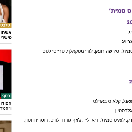
ס
סמית'
2
סלבס
יג
אשתו ש
פישרית
רוויג
מית'
,
סירשה
רונאן
,
לורי
מטקאלף
,
טרייסי
לטס
כסף
אנל
,
קלאוס
באדלט
הסודות
ו"המרג
לדסטיין
רק
,
לואיס
סמית'
,
דיאן
ליין
,
ג'וזף
גורדון לוויט
,
רוסריו
דוסון
,