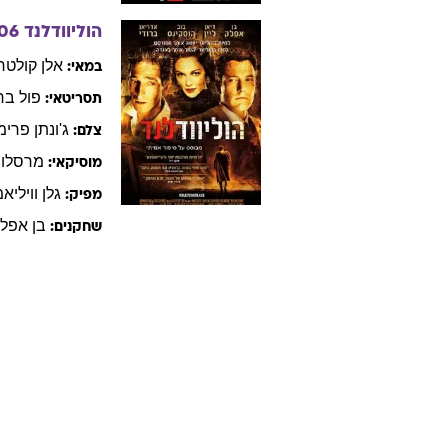
הוליוודלנד
06
אלן
קולטר
במאי:
פול
בר
תסריטאי:
ג'ונתן
פרימ
צלם:
מרסלו
מוסיקאי:
גלן
וויליא
מפיק:
בן
אפלק
שחקנים: