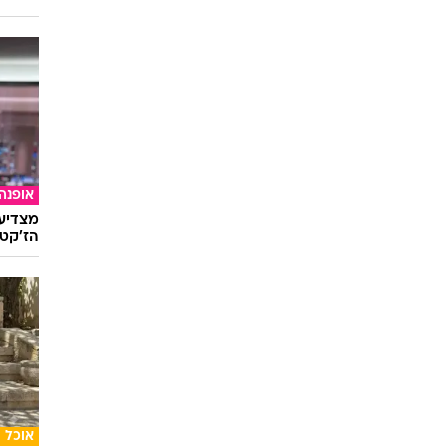
אופנה
מצדיעו
הז'קט 
אוכל