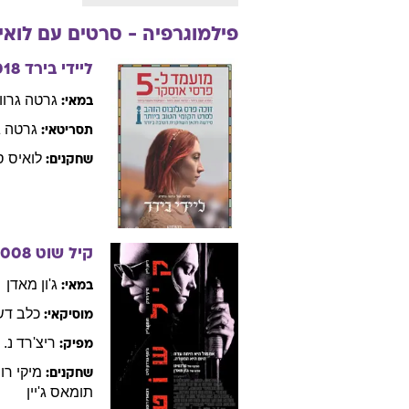
פילמוגרפיה - סרטים עם
לואי
ליידי בירד
018
גרטה
גרוו
במאי:
גרטה
ג
תסריטאי:
לואיס
ס
שחקנים:
קיל שוט
2008
ג'ון
מאדן
במאי:
כלב
דש
מוסיקאי:
ריצ'רד נ.
ג
מפיק:
מיקי
רו
שחקנים:
תומאס
ג'יין