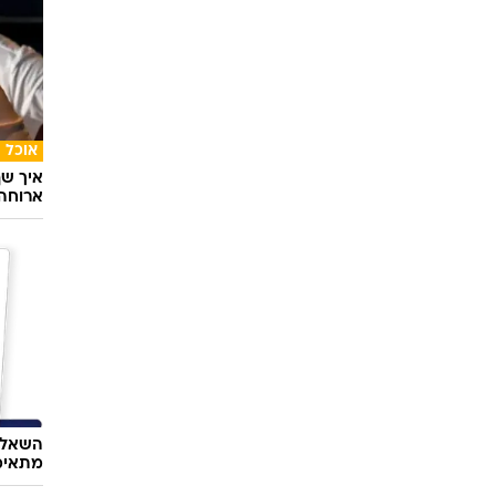
אוכל
איך שף
ארוחה 
השאלון
מתאימ