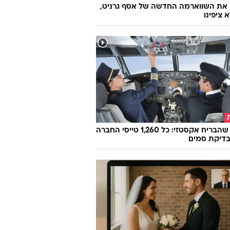
 את השווארמה החדשה של אסף גרניט,
 ציפינו
הטייס שהבריח אקסטזי: כל 1,260 טייסי החברה
בדיקת סמים