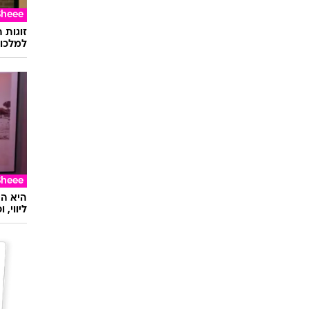
Sheee
זוגות 
למלכוד
Sheee
ליווי,