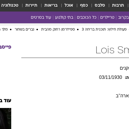
תרבות
סלבס
כסף
אוכל
בריאות
תיירות
טכנולוגיה
בקרוב
טריילרים
כל הכוכבים
בתי קולנוע
עוד בסרטים
כל הסרטים
פעולת חילוץ: תוכנית בריחה 3
ספיידרמן רחוק מהבית
גברים בשחור
מלך ה
yes planet
פייסב
נים
03/11/1930
ה:
ארה"ב
עוד ב