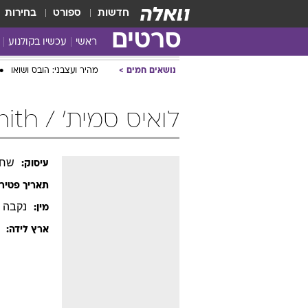
חדשות
ספורט
בחירות
סרטים
ראשי
עכשיו בקולנוע
נושאים חמים
מהיר ועצבני: הובס ושואו
לואיס סמית' / Lois Smith
שחק
עיסוק:
תאריך פטיר
נקבה
מין:
ארץ לידה: