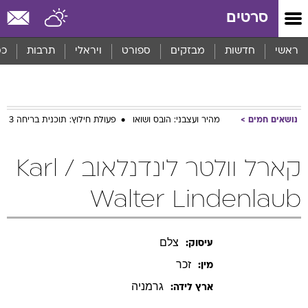
סרטים
ראשי
חדשות
מבזקים
ספורט
ויראלי
תרבות
כס
נושאים חמים
מהיר ועצבני: הובס ושואו
פעולת חילוץ: תוכנית בריחה 3
קארל וולטר לינדנלאוב / Karl
Walter Lindenlaub
צלם
עיסוק:
זכר
מין:
גרמניה
ארץ לידה: