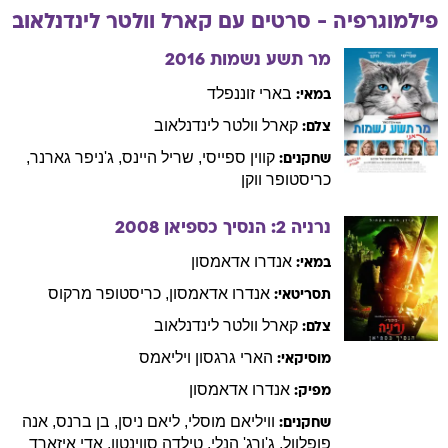
פילמוגרפיה - סרטים עם
קארל וולטר
לינדנלאוב
מר תשע נשמות
2016
בארי
זוננפלד
במאי:
קארל וולטר
לינדנלאוב
צלם:
קווין
ספייסי
,
שריל
היינס
,
ג'ניפר
גארנר
,
שחקנים:
כריסטופר
ווקן
נרניה 2: הנסיך כספיאן
2008
אנדרו
אדאמסון
במאי:
אנדרו
אדאמסון
,
כריסטופר
מרקוס
תסריטאי:
קארל וולטר
לינדנלאוב
צלם:
הארי
גרגסון ויליאמס
מוסיקאי:
אנדרו
אדאמסון
מפיק:
וויליאם
מוסלי
,
ליאם
ניסן
,
בן
ברנס
,
אנה
שחקנים:
פופלוול
,
ג'ורג'
הנלי
,
טילדה
סווינטון
,
אדי
איזארד