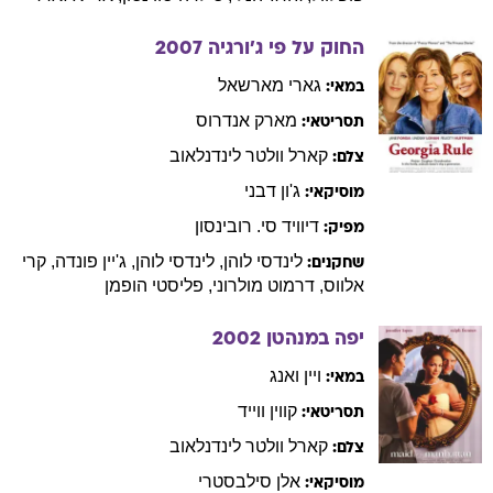
החוק על פי ג'ורגיה
2007
גארי
מארשאל
במאי:
מארק
אנדרוס
תסריטאי:
קארל וולטר
לינדנלאוב
צלם:
ג'ון
דבני
מוסיקאי:
דיוויד סי.
רובינסון
מפיק:
לינדסי
לוהן
,
לינדסי
לוהן
,
ג'יין
פונדה
,
קרי
שחקנים:
אלווס
,
דרמוט
מולרוני
,
פליסטי
הופמן
יפה במנהטן
2002
ויין
ואנג
במאי:
קווין
ווייד
תסריטאי:
קארל וולטר
לינדנלאוב
צלם:
אלן
סילבסטרי
מוסיקאי: