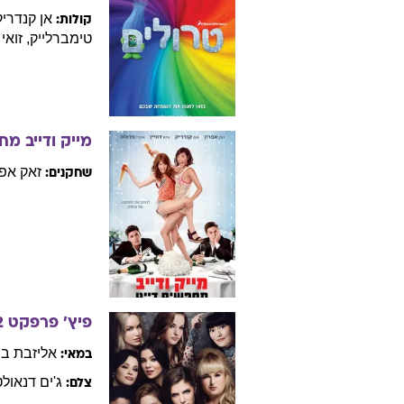
אן
קנדריק
קולות:
טימברלייק
,
זואי
מייק ודייב מח
זאק
אפר
שחקנים:
פיץ' פרפקט 2
אליזבת
בנ
במאי:
ג'ים
דנאולט
צלם: