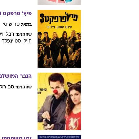
פיץ' פרפקט 3
טריש
סי
במאי:
רבל
ווי
שחקנים:
היילי
סטיינפלד
הגבר המושלם
סם
רוקו
שחקנים:
זמן משפחתי
6