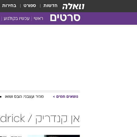
חדשות
ספורט
בחירות
סרטים
ראשי
עכשיו בקולנוע
נושאים חמים
מהיר ועצבני: הובס ושואו
אן קנדריק / Anna Kendrick