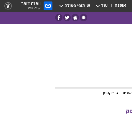
וואלה דואר
אופנה
עוד
שיתופי פעולה
קרא דואר
אריות
רוקטמן
וק