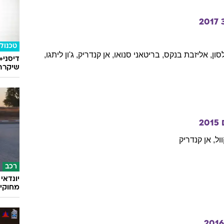
2017
טכנולו
לסון
,
אליזבת
בנקס
,
בריטאני
סנואו
,
אן
קנדריק
,
ג'ון
ליתגו
,
דיסני+
שיקרה 
2015
ול
,
אן
קנדריק
רכב
מחוקי 
201