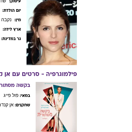
שחק
עיסוק:
יום הולדת:
נקבה
מין:
ארץ לידה:
גר במדינת:
פילמוגרפיה - סרטים עם
אן
ק
בקשה מסתורי
פול
פייג
במאי:
אן
קנדר
שחקנים: