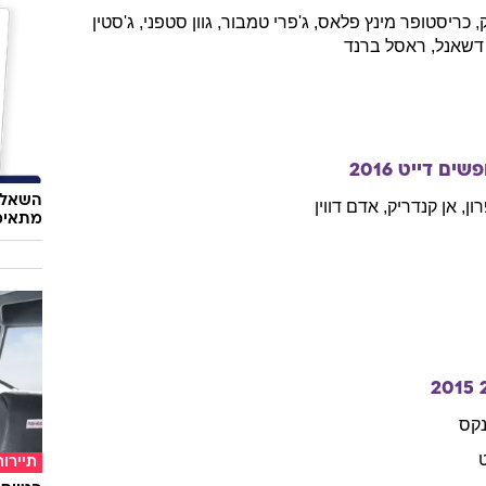
,
כריסטופר
מינץ פלאס
,
ג'פרי
טמבור
,
גוון
סטפני
,
ג'סטין
דשאנל
,
ראסל
ברנד
פשים דייט
2016
השאלון
ון
,
אן
קנדריק
,
אדם
דווין
מתאימ
2015
קס
תיירות