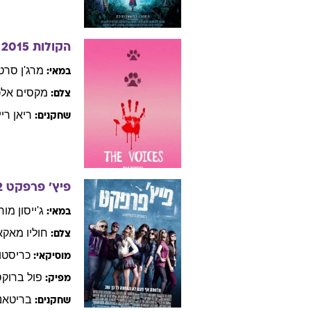
הקולות
2015
מרג'ן
סרט
במאי:
מקסים
אלכ
צלם:
ריאן
ריי
שחקנים:
פיץ' פרפקט
2
ג'ייסון
מור
במאי:
חוליו
מאקא
צלם:
כריסטו
מוסיקאי:
פול
ברוקס
מפיק:
בריטאני
שחקנים: