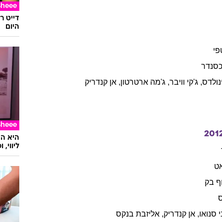
Sheee
דייט ר
היום
פי
סנדר
נולדס
,
ג'קי
וויבר
,
ג'מה
ארטרטון
,
אן
קנדריק
Sheee
201
ליווי,
ט
ף
בק
סנואו
,
אן
קנדריק
,
אליזבת
בנקס