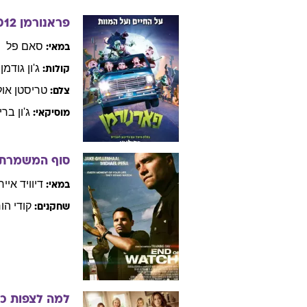
פראנורמן
012
סאם
פל
במאי:
ג'ון
גודמן
,
קולות:
טריסטן
אול
צלם:
ג'ון
בריו
מוסיקאי:
סוף המשמרת
דיוויד
אייר
במאי:
קודי
הור
שחקנים:
למה לצפות כ