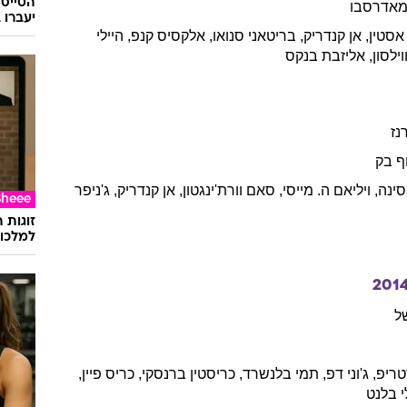
אדרסבו
יעברו 
אסטין
,
אן
קנדריק
,
בריטאני
סנואו
,
אלקסיס
קנפ
,
היילי
וילסון
,
אליזבת
בנקס
נז
ף
בק
ינה
,
ויליאם
ה. מייסי
,
סאם
וורת'ינגטון
,
אן
קנדריק
,
ג'ניפר
Sheee
זוגות 
למלכוד
201
ל
ריפ
,
ג'וני
דפ
,
תמי
בלנשרד
,
כריסטין
ברנסקי
,
כריס
פיין
,
בלנט