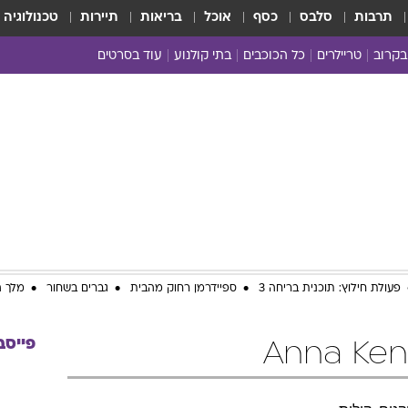
תרבות
סלבס
כסף
אוכל
בריאות
תיירות
טכנולוגיה
בקרוב
טריילרים
כל הכוכבים
בתי קולנוע
עוד בסרטים
כל הסרטים
yes planet
פעולת חילוץ: תוכנית בריחה 3
ספיידרמן רחוק מהבית
גברים בשחור
מלך ה
פייסב