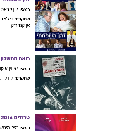
ג'ון
קראסינ
במאי:
ריצ'ארד
שחקנים:
אן
קנדריק
רואה החשבון
גאווין
אוקו
במאי:
ג'ון
ליתג
שחקנים:
טרולים
2016
מיק
מיטש
במאי: