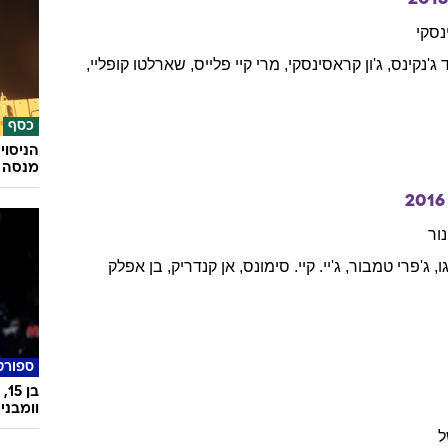
סקי
ג'נקינס
,
ג'ון
קראסינסקי
,
מרי
קיי פלייס
,
שארלטו
קופליי
,
כסף
הניסוי
מנסה 
2016
נור
ו
,
ג'פרי
טמבור
,
ג'יי. קיי.
סימונס
,
אן
קנדריק
,
בן
אפלק
ספורט
וומבני
ל