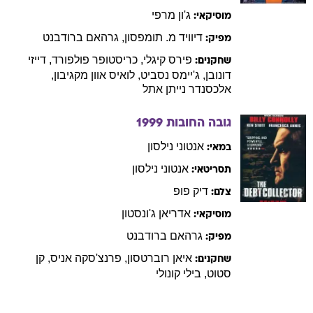
ג'ון
מרפי
מוסיקאי:
דיוויד
מ. תומפסון
,
גרהאם
ברודבנט
מפיק:
פירס
קיגלי
,
כריסטופר
פולפורד
,
דייזי
שחקנים:
דונובן
,
ג'יימס
נסביט
,
לואיס אוון
מקגיבון
,
אלכסנדר נייתן
אתל
גובה החובות
1999
אנטוני
נילסון
במאי:
אנטוני
נילסון
תסריטאי:
דיק
פופ
צלם:
אדריאן
ג'ונסטון
מוסיקאי:
גרהאם
ברודבנט
מפיק:
איאן
רוברטסון
,
פרנצ'סקה
אניס
,
קן
שחקנים:
סטוט
,
בילי
קונולי