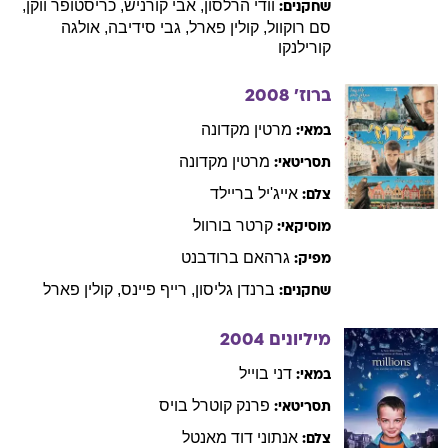
וודי
הרלסון
,
אבי
קורניש
,
כריסטופר
ווקן
,
שחקנים:
סם
רוקוול
,
קולין
פארל
,
גבי
סידיבה
,
אולגה
קורילנקו
ברוז'
2008
מרטין
מקדונה
במאי:
מרטין
מקדונה
תסריטאי:
אייג'יל
בריילד
צלם:
קרטר
בורוול
מוסיקאי:
גרהאם
ברודבנט
מפיק:
ברנדן
גליסון
,
רייף
פיינס
,
קולין
פארל
שחקנים:
מיליונים
2004
דני
בוייל
במאי:
פרנק
קוטרל בויס
תסריטאי:
אנתוני
דוד מאנטל
צלם: