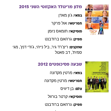
מלון מריגולד האקזוטי השני
2015
ג'ון
מאדן
במאי:
אול
פרקר
תסריטאי:
תומאס
ניומן
מוסיקאי:
גרהאם
ברודבנט
מפיק:
ריצ'רד
גיר
,
ביל
נייהי
,
ג'ודי
דנץ'
,
מגי
שחקנים:
סמית'
,
דב
פאטל
שבעה פסיכופטים
2012
מרטין
מקדונה
במאי:
מרטין
מקדונה
תסריטאי:
בן
דיוויס
צלם:
קרטר
בורוול
מוסיקאי:
גרהאם
ברודבנט
מפיק: