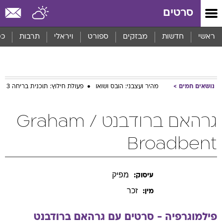
סרטים
ראשי
חדשות
מבזקים
ספורט
ויראלי
תרבות
כס
נושאים חמים
מהיר ועצבני: הובס ושואו
פעולת חילוץ: תוכנית בריחה 3
גרהאם ברודבנט / Graham
Broadbent
מפיק
עיסוק:
זכר
מין:
פילמוגרפיה - סרטים עם
גרהאם
ברודבנט