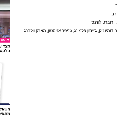
רבין
,
רוברט
לורנס
ה
דומינז'יק
,
ג'ייסון
פלמינג
,
ג'ניפר
אניסטון
,
מארק
וולברג
אופנה
מצדיעו
הז'קט 
השאלון
מתאימ