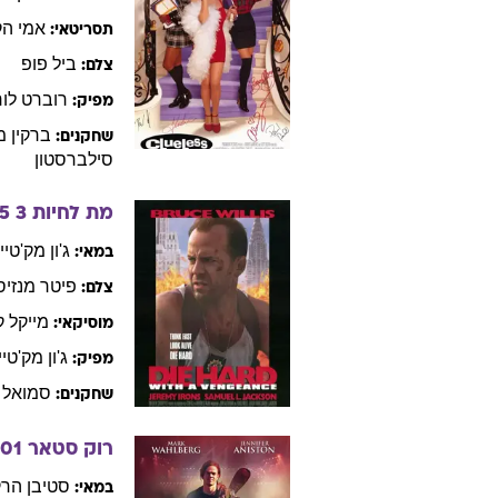
אמי
הק
תסריטאי:
ביל
פופ
צלם:
רוברט
לור
מפיק:
ברקין
מ
שחקנים:
סילברסטון
מת לחיות 3
5
ג'ון
מק'טייר
במאי:
פיטר
מנזיס 
צלם:
מייקל
ק
מוסיקאי:
ג'ון
מק'טיי
מפיק:
סמואל
שחקנים:
רוק סטאר
01
סטיבן
הרק
במאי: