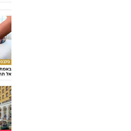
סלבס
באמת ה
אל תהי