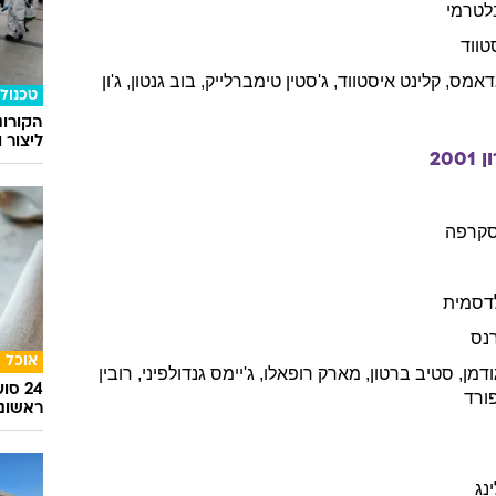
לטרמי
טווד
דאמס
,
קלינט
איסטווד
,
ג'סטין
טימברלייק
,
בוב
גנטון
,
ג'ון
טכנולו
הקורונ
ליצור 
ן
2001
קרפה
דסמית
נס
אוכל
ודמן
,
סטיב
ברטון
,
מארק
רופאלו
,
ג'יימס
גנדולפיני
,
רובין
24 ס
ורד
ראשונ
נג