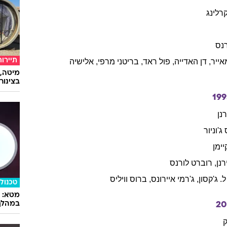
רלינג
נס
אייר
,
דן
האדייה
,
פול
ראד
,
בריטני
מרפי
,
אלישיה
תיירות
מיטה, 
בצינור
199
נן
ג'וניור
יימן
רנן
,
רוברט
לורנס
ל. ג'קסון
,
ג'רמי
איירונס
,
ברוס
וויליס
טכנולו
במהלך
20