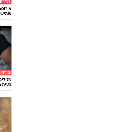
תיירות
שהישרא
בריאו
מזילים
בעיה ר