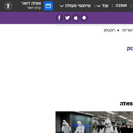
וואלה דואר
אופנה
עוד
שיתופי פעולה
קרא דואר
אריות
רוקטמן
וק
וואלה