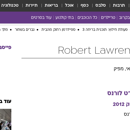
תרבות
סלבס
כסף
אוכל
בריאות
תיירות
טכנולוגיה
בקרוב
טריילרים
כל הכוכבים
בתי קולנוע
עוד בסרטים
כל הסרטים
פעולת חילוץ: תוכנית בריחה 3
ספיידרמן רחוק מהבית
גברים בשחור
מלך ה
yes planet
פייסב
י, מפיק
ט
לורנס
עוד ב
ק
2012
נס