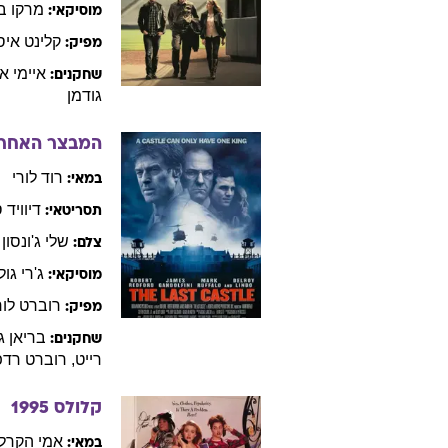
מרקו
ב
מוסיקאי:
קלינט
איס
מפיק:
איימי
א
שחקנים:
גודמן
המבצר האחרו
רוד
לורי
במאי:
דיוויד
ס
תסריטאי:
שלי
ג'ונסון
צלם:
ג'רי
גול
מוסיקאי:
רוברט
לור
מפיק:
בריאן
ג
שחקנים:
רייט
,
רוברט
רדפ
קלולס
1995
אמי
הקרלי
במאי: