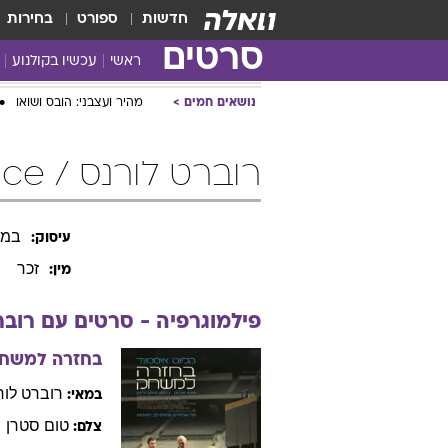
חדשות
ספורט
בחירות
סרטים
ראשי
עכשיו בקולנוע
נושאים חמים
מהיר ועצבני: הובס ושואו
רוברט לורנס / Robert Lawrence
במא
עיסוק:
זכר
מין:
פילמוגרפיה - סרטים עם
רובר
בחזרה למשח
רוברט
לור
במאי:
טום
סטרן
צלם: