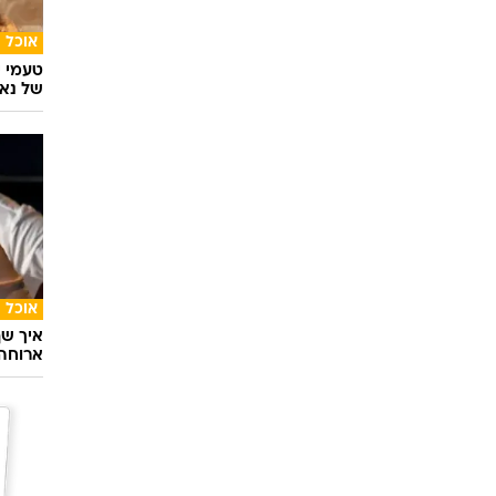
אוכל
טעמי י
של נאג
אוכל
איך שף
ארוחה 