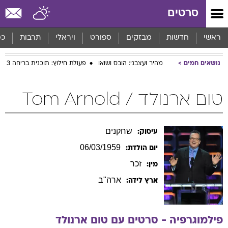
סרטים
ראשי
חדשות
מבזקים
ספורט
ויראלי
תרבות
כס
נושאים חמים
מהיר ועצבני: הובס ושואו
פעולת חילוץ: תוכנית בריחה 3
טום ארנולד / Tom Arnold
שחקנים
עיסוק:
06/03/1959
יום הולדת:
זכר
מין:
ארה"ב
ארץ לידה:
פילמוגרפיה - סרטים עם
טום
ארנולד