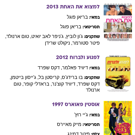
למצוא את האחת
2013
בריאן
פוגל
במאי:
בריאן
פוגל
תסריטאי:
ג'ון
לוביץ
,
ג'ניפר
לאב יואיט
,
טום
ארנולד
,
שחקנים:
פיטר
סטורמר
,
ניקולט
שרידן
לפגוע ולברוח
2012
דיוויד
פאלמר
,
דקס
שפרד
במאי:
בו
ברידג'ס
,
קריסטן
בל
,
ג'ייסון
בייטמן
,
שחקנים:
דקס
שפרד
,
דיוויד
קוצ'נר
,
בראדלי
קופר
,
טום
ארנולד
אוסטין פאוארס
1997
ג'יי
רוץ'
במאי:
מייק
מאיירס
תסריטאי:
פיטר
דמינג
צלם: