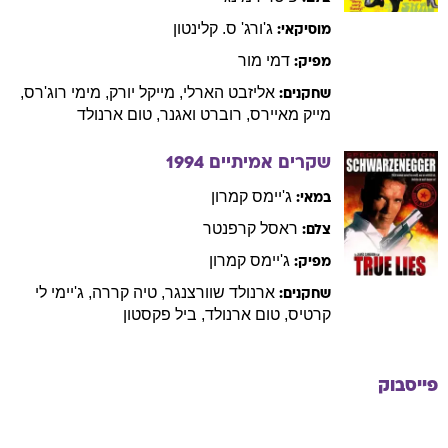
ג'ורג'
ס. קלינטון
מוסיקאי:
דמי
מור
מפיק:
אליזבט
הארלי
,
מייקל
יורק
,
מימי
רוג'רס
,
שחקנים:
מייק
מאיירס
,
רוברט
ואגנר
,
טום
ארנולד
שקרים אמיתיים
1994
ג'יימס
קמרון
במאי:
ראסל
קרפנטר
צלם:
ג'יימס
קמרון
מפיק:
ארנולד
שוורצנגר
,
טיה
קררה
,
ג'יימי
לי
שחקנים:
קרטיס
,
טום
ארנולד
,
ביל
פקסטון
פייסבוק