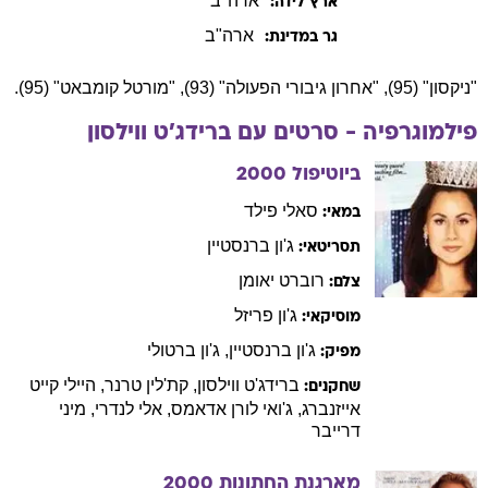
ארה"ב
ארץ לידה:
ארה"ב
גר במדינת:
"ניקסון" (95), "אחרון גיבורי הפעולה" (93), "מורטל קומבאט" (95).
פילמוגרפיה - סרטים עם
ברידג'ט
ווילסון
ביוטיפול
2000
סאלי
פילד
במאי:
ג'ון
ברנסטיין
תסריטאי:
רוברט
יאומן
צלם:
ג'ון
פריזל
מוסיקאי:
ג'ון
ברנסטיין
,
ג'ון
ברטולי
מפיק:
ברידג'ט
ווילסון
,
קת'לין
טרנר
,
היילי קייט
שחקנים:
אייזנברג
,
ג'ואי
לורן אדאמס
,
אלי
לנדרי
,
מיני
דרייבר
מארגנת החתונות
2000