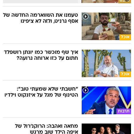
סלבס
טעמנו את השווארמה החדשה של
אסף גרניט, ולזה לא ציפינו
אוכל
איך שף מוכשר כמו יונתן רושפלד
חתום על כזו ארוחה גרועה?
אוכל
"חשבתי שלא שמעתי טוב":
הטינוף של מגל על איזנקוט וילדיו
תרבות
מחאה ואהבה: הרוקנ'רול של
איפה הילד שוב מרגש