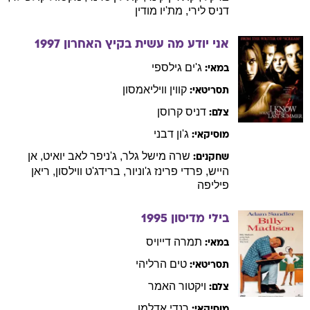
דניס
לירי
,
מת'יו
מודין
אני יודע מה עשית בקיץ האחרון
1997
ג'ים
גילספי
במאי:
קווין
וויליאמסון
תסריטאי:
דניס
קרוסן
צלם:
ג'ון
דבני
מוסיקאי:
שרה
מישל גלר
,
ג'ניפר
לאב יואיט
,
אן
שחקנים:
הייש
,
פרדי
פרינז ג'וניור
,
ברידג'ט
ווילסון
,
ריאן
פיליפה
בילי מדיסון
1995
תמרה
דייויס
במאי:
טים
הרליהי
תסריטאי:
ויקטור
האמר
צלם:
רנדי
אדלמן
מוסיקאי: