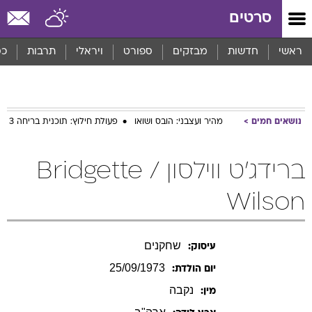
סרטים
ראשי
חדשות
מבזקים
ספורט
ויראלי
תרבות
כס
נושאים חמים
מהיר ועצבני: הובס ושואו
פעולת חילוץ: תוכנית בריחה 3
ברידג'ט ווילסון / Bridgette
Wilson
שחקנים
עיסוק:
25/09/1973
יום הולדת:
נקבה
מין: