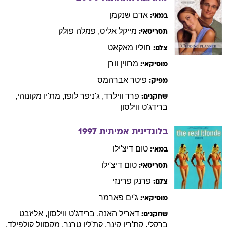
אדם
שנקמן
במאי:
מייקל
אליס
,
פמלה
פולק
תסריטאי:
חוליו
מאקאט
צלם:
מרווין
וורן
מוסיקאי:
פיטר
אברהמס
מפיק:
פרד
ווילרד
,
ג'ניפר
לופז
,
מת'יו
מקונוהי
,
שחקנים:
ברידג'ט
ווילסון
בלונדינית אמיתית
1997
טום
דיצ'ילו
במאי:
טום
דיצ'ילו
תסריטאי:
פרנק
פרינזי
צלם:
ג'ים
פארמר
מוסיקאי:
דאריל
האנה
,
ברידג'ט
ווילסון
,
אליזבט
שחקנים:
ברקלי
,
קת'רין
קינר
,
קת'לין
טרנר
,
מקסוול
קולפילד
,